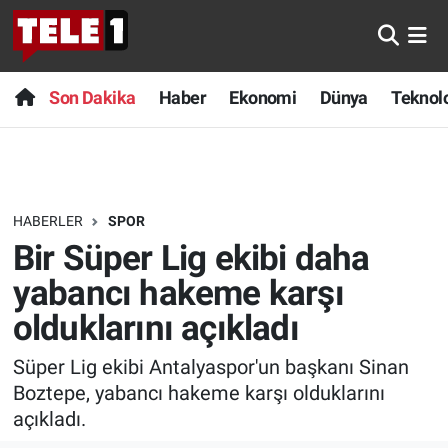
Anında Manşet
Son Dakika
Nöbetçi Eczaneler
Son Dakika
Haber
Ekonomi
Dünya
Teknolo
Başka Sohbetler
Haber
Hava Durumu
Belgesel
Ekonomi
Namaz Vakitleri
HABERLER
SPOR
Bilim turu
Dünya
Trafik Durumu
Bir Süper Lig ekibi daha
Bilim ve Teknoloji Evreni
Teknoloji
Süper Lig Puan Durumu ve Fikstür
yabancı hakeme karşı
olduklarını açıkladı
Doğa Konuşuyor
Sağlık
Tüm Manşetler
Süper Lig ekibi Antalyaspor'un başkanı Sinan
Dünya
Spor
Son Dakika Haberleri
Boztepe, yabancı hakeme karşı olduklarını
açıkladı.
Ege Saati
Yayın Akışı
Haber Arşivi