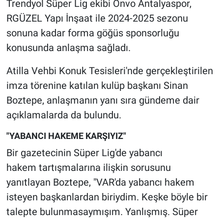
Trendyol Süper Lig ekibi Onvo Antalyaspor,
RGÜZEL Yapı İnşaat ile 2024-2025 sezonu
Gündem Özel
sonuna kadar forma göğüs sponsorluğu
konusunda anlaşma sağladı.
Günün görüntüsü
Atilla Vehbi Konuk Tesisleri'nde gerçekleştirilen
Haber
imza törenine katılan kulüp başkanı Sinan
İlan
Boztepe, anlaşmanın yanı sıra gündeme dair
açıklamalarda da bulundu.
Kimdir
"YABANCI HAKEME KARŞIYIZ"
Koronavirüs
Bir gazetecinin Süper Lig'de yabancı
hakem tartışmalarına ilişkin sorusunu
Kültür Sanat
yanıtlayan Boztepe, "VAR'da yabancı hakem
isteyen başkanlardan biriydim. Keşke böyle bir
Ne demişti
talepte bulunmasaymışım. Yanlışmış. Süper