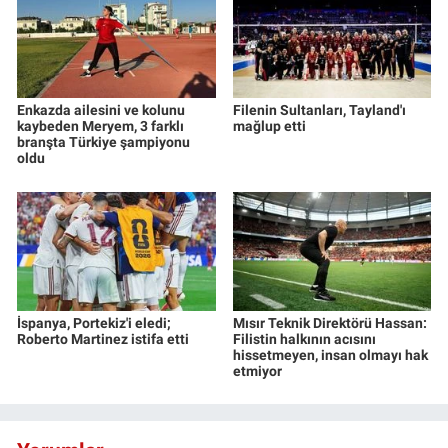
Enkazda ailesini ve kolunu
Filenin Sultanları, Tayland'ı
kaybeden Meryem, 3 farklı
mağlup etti
branşta Türkiye şampiyonu
oldu
İspanya, Portekiz'i eledi;
Mısır Teknik Direktörü Hassan:
Roberto Martinez istifa etti
Filistin halkının acısını
hissetmeyen, insan olmayı hak
etmiyor