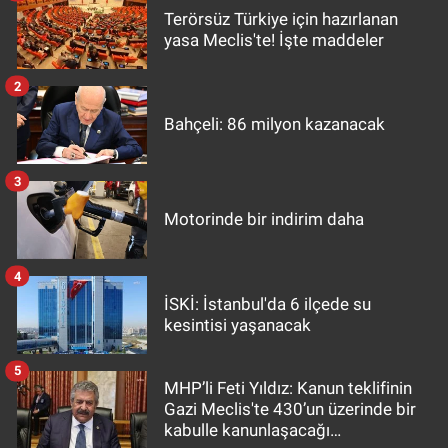
Terörsüz Türkiye için hazırlanan
yasa Meclis'te! İşte maddeler
2
Bahçeli: 86 milyon kazanacak
3
Motorinde bir indirim daha
4
İSKİ: İstanbul'da 6 ilçede su
kesintisi yaşanacak
5
MHP’li Feti Yıldız: Kanun teklifinin
Gazi Meclis'te 430’un üzerinde bir
kabulle kanunlaşacağı