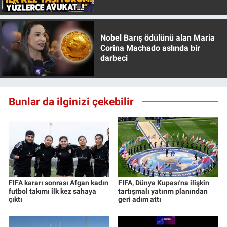
Özer anlattı!
Nobel Barış ödülünü alan Maria
Corina Machado aslında bir
darbeci
Bunlar da ilginizi çekebilir
FIFA kararı sonrası Afgan kadın
FIFA, Dünya Kupası'na ilişkin
futbol takımı ilk kez sahaya
tartışmalı yatırım planından
çıktı
geri adım attı