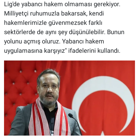
Nedir
Lig'de yabancı hakem olmaması gerekiyor.
Milliyetçi ruhumuzla bakarsak, kendi
Popüler
hakemlerimizle güvenmezsek farklı
sektörlerde de aynı şey düşünülebilir. Bunun
Programlar
yolunu açmış oluruz. Yabancı hakem
Sağlık
uygulamasına karşıyız" ifadelerini kullandı.
Spor
Teknoloji
Türkiye'nin Geleceği
Türkiye'nin Gündemi
Yerel Gündem