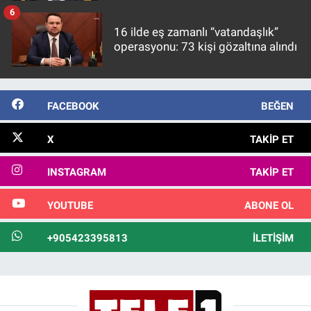
görülmektedir
6
16 ilde eş zamanlı “vatandaşlık”
operasyonu: 73 kişi gözaltına alındı
FACEBOOK
BEĞEN
X
TAKIP ET
INSTAGRAM
TAKIP ET
YOUTUBE
ABONE OL
+905423395813
İLETIŞIM