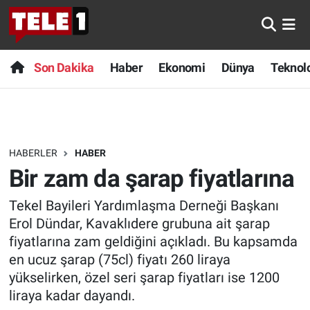
Anında Manşet
Son Dakika
Nöbetçi Eczaneler
Son Dakika
Haber
Ekonomi
Dünya
Teknolo
Başka Sohbetler
Haber
Hava Durumu
Belgesel
Ekonomi
Namaz Vakitleri
HABERLER
HABER
Bilim turu
Dünya
Trafik Durumu
Bir zam da şarap fiyatlarına
Bilim ve Teknoloji Evreni
Teknoloji
Süper Lig Puan Durumu ve Fikstür
Tekel Bayileri Yardımlaşma Derneği Başkanı
Erol Dündar, Kavaklıdere grubuna ait şarap
Doğa Konuşuyor
Sağlık
Tüm Manşetler
fiyatlarına zam geldiğini açıkladı. Bu kapsamda
en ucuz şarap (75cl) fiyatı 260 liraya
Dünya
Spor
Son Dakika Haberleri
yükselirken, özel seri şarap fiyatları ise 1200
liraya kadar dayandı.
Ege Saati
Yayın Akışı
Haber Arşivi