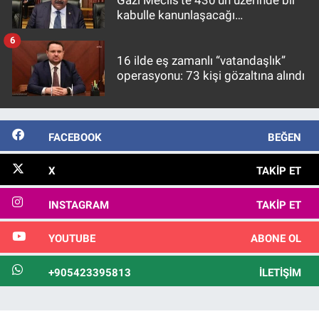
Gazi Meclis'te 430’un üzerinde bir
kabulle kanunlaşacağı
görülmektedir
6
16 ilde eş zamanlı “vatandaşlık”
operasyonu: 73 kişi gözaltına alındı
FACEBOOK
BEĞEN
X
TAKIP ET
INSTAGRAM
TAKIP ET
YOUTUBE
ABONE OL
+905423395813
İLETIŞIM