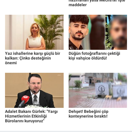
hazırlanan yasa Meclis'te! İşte
maddeler
Yaz ishallerine karşı güçlü bir
Düğün fotoğraflarını çektiği
kalkan: Çinko desteğinin
kişi vahşice öldürdü!
önemi
Adalet Bakanı Gürlek: "Yargı
Dehşet! Bebeğini çöp
Hizmetlerinin Etkinliği
konteynerine bıraktı!
Bürolarını kuruyoruz"