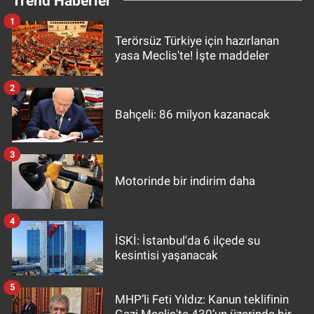
Trend Haberler
1
Terörsüz Türkiye için hazırlanan
yasa Meclis'te! İşte maddeler
2
Bahçeli: 86 milyon kazanacak
3
Motorinde bir indirim daha
4
İSKİ: İstanbul'da 6 ilçede su
kesintisi yaşanacak
5
MHP’li Feti Yıldız: Kanun teklifinin