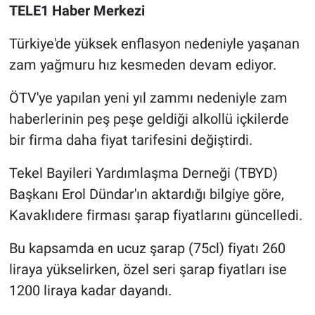
TELE1 Haber Merkezi
Gündem Özel
Türkiye'de yüksek enflasyon nedeniyle yaşanan
zam yağmuru hız kesmeden devam ediyor.
Günün görüntüsü
ÖTV'ye yapılan yeni yıl zammı nedeniyle zam
Haber
haberlerinin peş peşe geldiği alkollü içkilerde
bir firma daha fiyat tarifesini değiştirdi.
İlan
Tekel Bayileri Yardımlaşma Derneği (TBYD)
Kimdir
Başkanı Erol Dündar'ın aktardığı bilgiye göre,
Koronavirüs
Kavaklıdere firması şarap fiyatlarını güncelledi.
Bu kapsamda en ucuz şarap (75cl) fiyatı 260
Kültür Sanat
liraya yükselirken, özel seri şarap fiyatları ise
Ne demişti
1200 liraya kadar dayandı.