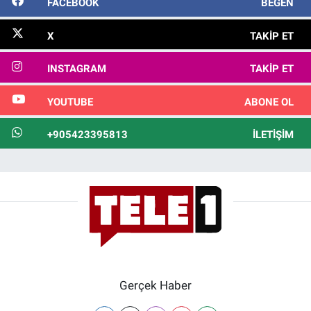
FACEBOOK
BEĞEN
X
TAKIP ET
INSTAGRAM
TAKIP ET
YOUTUBE
ABONE OL
+905423395813
İLETIŞIM
Gerçek Haber