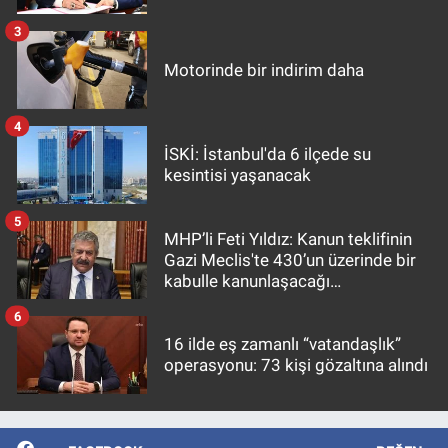
3
Motorinde bir indirim daha
4
İSKİ: İstanbul'da 6 ilçede su
kesintisi yaşanacak
5
MHP’li Feti Yıldız: Kanun teklifinin
Gazi Meclis'te 430’un üzerinde bir
kabulle kanunlaşacağı
görülmektedir
6
16 ilde eş zamanlı “vatandaşlık”
operasyonu: 73 kişi gözaltına alındı