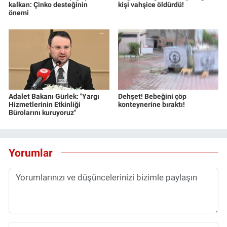
kalkan: Çinko desteğinin
kişi vahşice öldürdü!
önemi
Adalet Bakanı Gürlek: "Yargı
Dehşet! Bebeğini çöp
Hizmetlerinin Etkinliği
konteynerine bıraktı!
Bürolarını kuruyoruz"
Yorumlar