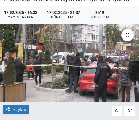
Ege'den Esintiler
İletişim
17.02.2025 - 16:33
17.02.2025 - 21:37
2519
YAYINLANMA
GÜNCELLEME
GÖSTERIM
Eğitim
Eğlence
Ekonomi
Forum
Gerçeğin İzinde
Gün Başlıyor
Paylaş
-
+
A
A
Gün Bitiyor
Gün Ortası