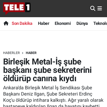
Anında Manşet
Son Dakika
Nöbetçi Eczaneler
Son Dakika
Haber
Ekonomi
Dünya
Teknolo
Başka Sohbetler
Haber
Hava Durumu
Belgesel
Ekonomi
Namaz Vakitleri
HABERLER
HABER
Bilim turu
Dünya
Trafik Durumu
Birleşik Metal-İş şube
Bilim ve Teknoloji Evreni
Teknoloji
Süper Lig Puan Durumu ve Fikstür
başkanı şube sekreterini
öldürüp canına kıydı
Doğa Konuşuyor
Sağlık
Tüm Manşetler
Ankara'da Birleşik Metal İş Sendikası Şube
Dünya
Spor
Son Dakika Haberleri
Başkanı Deniz Ilgan, Şube Sekreteri Erdinç
Koç'u öldürüp intihara kalkıştı. Ağır yaralı olarak
Ege Saati
Yayın Akışı
Haber Arşivi
hastaneye kaldırılan Ilgan da hayatını kaybetti.