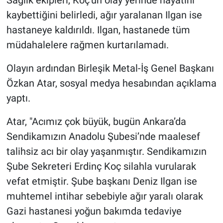
Sağlık ekipleri, Koç'un olay yerinde hayatını
Nedir
kaybettiğini belirledi, ağır yaralanan Ilgan ise
Popüler
hastaneye kaldırıldı. Ilgan, hastanede tüm
müdahalelere rağmen kurtarılamadı.
Programlar
Olayın ardından Birleşik Metal-İş Genel Başkanı
Sağlık
Özkan Atar, sosyal medya hesabından açıklama
yaptı.
Spor
Atar, "Acımız çok büyük, bugün Ankara’da
Teknoloji
Sendikamızın Anadolu Şubesi’nde maalesef
talihsiz acı bir olay yaşanmıştır. Sendikamızın
Türkiye'nin Geleceği
Şube Sekreteri Erdinç Koç silahla vurularak
vefat etmiştir. Şube başkanı Deniz Ilgan ise
Türkiye'nin Gündemi
muhtemel intihar sebebiyle ağır yaralı olarak
Yerel Gündem
Gazi hastanesi yoğun bakımda tedaviye