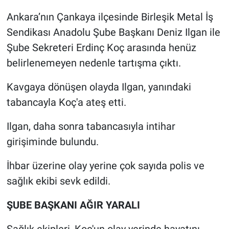
Ankara’nın Çankaya ilçesinde Birleşik Metal İş
Gündem Özel
Sendikası Anadolu Şube Başkanı Deniz Ilgan ile
Şube Sekreteri Erdinç Koç arasında henüz
Günün görüntüsü
belirlenemeyen nedenle tartışma çıktı.
Haber
Kavgaya dönüşen olayda Ilgan, yanındaki
tabancayla Koç'a ateş etti.
İlan
Ilgan, daha sonra tabancasıyla intihar
Kimdir
girişiminde bulundu.
Koronavirüs
İhbar üzerine olay yerine çok sayıda polis ve
sağlık ekibi sevk edildi.
Kültür Sanat
ŞUBE BAŞKANI AĞIR YARALI
Ne demişti