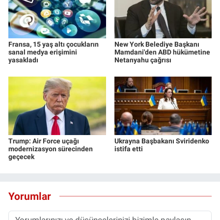
Fransa, 15 yaş altı çocukların
New York Belediye Başkanı
sanal medya erişimini
Mamdani'den ABD hükümetine
yasakladı
Netanyahu çağrısı
Trump: Air Force uçağı
Ukrayna Başbakanı Sviridenko
modernizasyon sürecinden
istifa etti
geçecek
Yorumlar