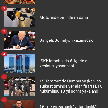
2
Motorinde bir indirim daha
3
Bahçeli: 86 milyon kazanacak
4
İSKİ: İstanbul'da 6 ilçede su
kesintisi yaşanacak
5
15 Temmuz'da Cumhurbaşkanı'na
suikast timinde yer alan firari FETÖ
hükümlüsü 10 yıl sonra yakalandı
6
16 ilde eş zamanlı “vatandaşlık”