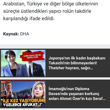
Nedir
Arabistan, Türkiye ve diğer bölge ülkelerinin
süreçte üstlendikleri yapıcı rolün takdirle
Popüler
karşılandığı ifade edildi.
Programlar
Kaynak:
DHA
Sağlık
Spor
Japonya'nın ilk kadın başbakanı
Takaichi'nin bilinmeyenleri!
Teknoloji
Thatcher hayranı, sağcı
muhafazakar
Türkiye'nin Geleceği
İmamoğlu'nun Diploma
Türkiye'nin Gündemi
Davası'nda yaşanan korkunç
anları Ahmet Özer'in kızı Seraf
Yerel Gündem
Özer anlattı!