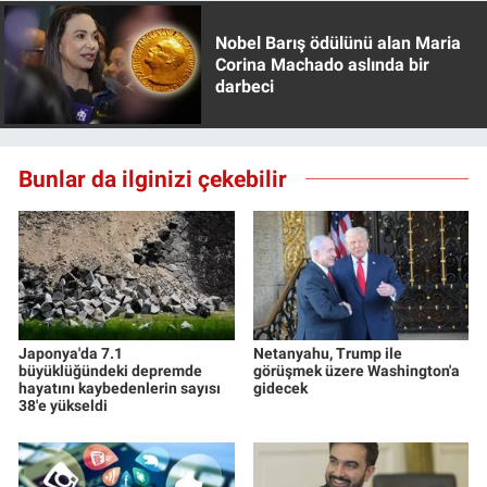
Yerel Yaşam
Nobel Barış ödülünü alan Maria
Corina Machado aslında bir
Canlı Yayın
darbeci
Bunlar da ilginizi çekebilir
Japonya'da 7.1
Netanyahu, Trump ile
büyüklüğündeki depremde
görüşmek üzere Washington'a
hayatını kaybedenlerin sayısı
gidecek
38'e yükseldi