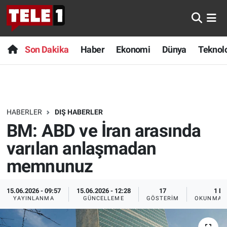
Anında Manşet
Son Dakika
Nöbetçi Eczaneler
Son Dakika
Haber
Ekonomi
Dünya
Teknolo
Başka Sohbetler
Haber
Hava Durumu
Belgesel
Ekonomi
Namaz Vakitleri
HABERLER
DIŞ HABERLER
Bilim turu
Dünya
Trafik Durumu
BM: ABD ve İran arasında
Bilim ve Teknoloji Evreni
Teknoloji
Süper Lig Puan Durumu ve Fikstür
varılan anlaşmadan
memnunuz
Doğa Konuşuyor
Sağlık
Tüm Manşetler
15.06.2026 - 09:57
15.06.2026 - 12:28
17
1 DK
Dünya
Spor
Son Dakika Haberleri
YAYINLANMA
GÜNCELLEME
GÖSTERIM
OKUNMA S
Ege Saati
Yayın Akışı
Haber Arşivi