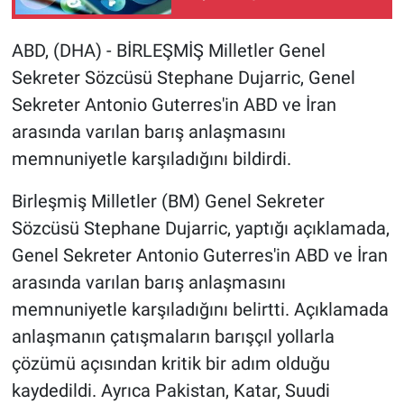
Gündem Özel
ABD, (DHA) - BİRLEŞMİŞ Milletler Genel
Sekreter Sözcüsü Stephane Dujarric, Genel
Günün görüntüsü
Sekreter Antonio Guterres'in ABD ve İran
arasında varılan barış anlaşmasını
Haber
memnuniyetle karşıladığını bildirdi.
İlan
Birleşmiş Milletler (BM) Genel Sekreter
Sözcüsü Stephane Dujarric, yaptığı açıklamada,
Kimdir
Genel Sekreter Antonio Guterres'in ABD ve İran
Koronavirüs
arasında varılan barış anlaşmasını
memnuniyetle karşıladığını belirtti. Açıklamada
Kültür Sanat
anlaşmanın çatışmaların barışçıl yollarla
çözümü açısından kritik bir adım olduğu
Ne demişti
kaydedildi. Ayrıca Pakistan, Katar, Suudi