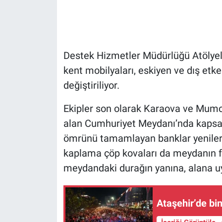
Gündem Özel
Günün görüntüsü
Destek Hizmetler Müdürlüğü Atölyele
kent mobilyaları, eskiyen ve dış etk
Haber
değiştiriliyor.
İlan
Ekipler son olarak Karaova ve Mumc
alan Cumhuriyet Meydanı’nda kapsaml
Kimdir
ömrünü tamamlayan banklar yenileriy
Koronavirüs
kaplama çöp kovaları da meydanın fark
meydandaki durağın yanına, alana uy
Kültür Sanat
Ne demişti
Ataşehir’de bi