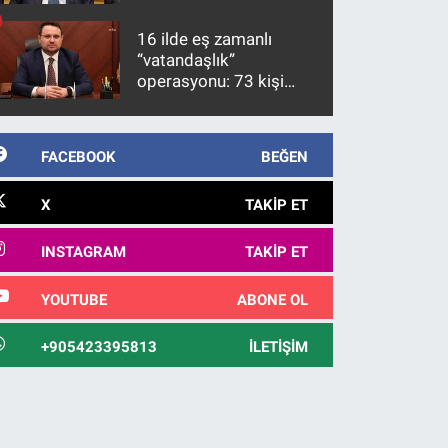
üzerinde bir kabulle
kanunlaşacağı
16 ilde eş zamanlı
görülmektedir
“vatandaşlık”
operasyonu: 73 kişi
gözaltına alındı
FACEBOOK
BEĞEN
X
TAKIP ET
INSTAGRAM
TAKIP ET
YOUTUBE
ABONE OL
+905423395813
İLETIŞIM