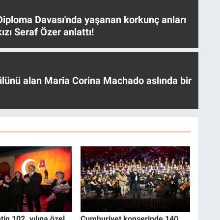
iploma Davası'nda yaşanan korkunç anları
ızı Seraf Özer anlattı!
ülünü alan Maria Corina Machado aslında bir
in 102. yılına özel
Cumhuriyet konserinde 140