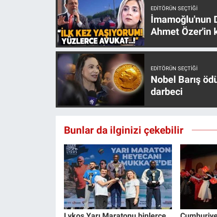
Yerel Yaşam
EDITÖRÜN SEÇTIĞI
İmamoğlu'nun D
Ahmet Özer'in k
Canlı Yayın
EDITÖRÜN SEÇTIĞI
Nobel Barış öd
darbeci
Bunlar da ilginizi çekebilir
Lykos Yarı Maratonu binlerce
Cumhuriyet