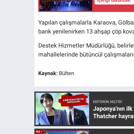
İçeriği Görüntüle
Nedir
Popüler
Yapılan çalışmalarla Karaova, Gölb
bank yenilenirken 13 ahşap çöp kovası
Programlar
Destek Hizmetler Müdürlüğü, belirlen
Sağlık
mahallelerinde bütüncül çalışmalar
Spor
Kaynak:
Bülten
Teknoloji
Türkiye'nin Geleceği
EDITÖRÜN SEÇTIĞI
Japonya'nın ilk
Türkiye'nin Gündemi
Thatcher hayra
Yerel Gündem