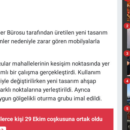
2
r Bürosu tarafından üretilen yeni tasarım
enler nedeniyle zarar gören mobilyalarla
3
ular mahallelerinin kesişim noktasında yer
ı bir çalışma gerçekleştirdi. Kullanım
le değiştirilirken yeni tasarım ahşap
4
lı noktalarına yerleştirildi. Ayrıca
gun gölgelikli oturma grubu imal edildi.
5
nlerce kişi 29 Ekim coşkusuna ortak oldu