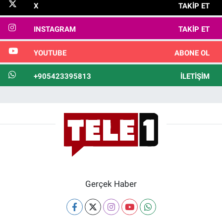
X
TAKIP ET
INSTAGRAM
TAKIP ET
YOUTUBE
ABONE OL
+905423395813
İLETIŞIM
Gerçek Haber