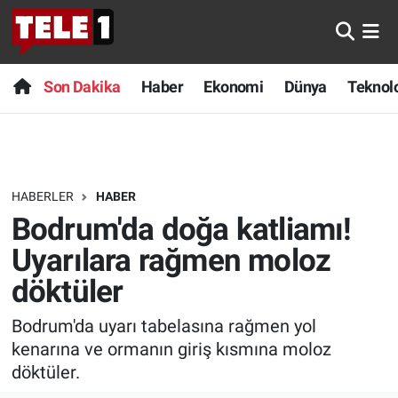
Anında Manşet
Son Dakika
Nöbetçi Eczaneler
Son Dakika
Haber
Ekonomi
Dünya
Teknolo
Başka Sohbetler
Haber
Hava Durumu
Belgesel
Ekonomi
Namaz Vakitleri
HABERLER
HABER
Bilim turu
Dünya
Trafik Durumu
Bodrum'da doğa katliamı!
Bilim ve Teknoloji Evreni
Teknoloji
Süper Lig Puan Durumu ve Fikstür
Uyarılara rağmen moloz
döktüler
Doğa Konuşuyor
Sağlık
Tüm Manşetler
Bodrum'da uyarı tabelasına rağmen yol
Dünya
Spor
Son Dakika Haberleri
kenarına ve ormanın giriş kısmına moloz
döktüler.
Ege Saati
Yayın Akışı
Haber Arşivi