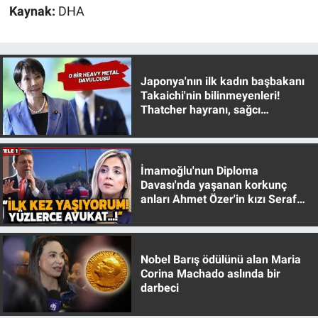
Nedir
Kaynak:
DHA
Popüler
Programlar
Japonya'nın ilk kadın başbakanı
Takaichi'nin bilinmeyenleri!
Thatcher hayranı, sağcı
Sağlık
muhafazakar
Spor
İmamoğlu'nun Diploma
Davası'nda yaşanan korkunç
Teknoloji
anları Ahmet Özer'in kızı Seraf
Özer anlattı!
Türkiye'nin Geleceği
Türkiye'nin Gündemi
Nobel Barış ödülünü alan Maria
Corina Machado aslında bir
darbeci
Yerel Gündem