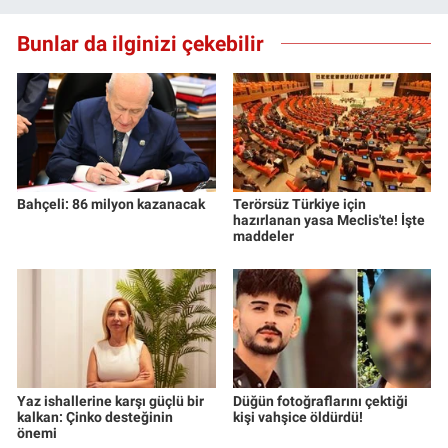
Yerel Yaşam
Bunlar da ilginizi çekebilir
Canlı Yayın
Bahçeli: 86 milyon kazanacak
Terörsüz Türkiye için
hazırlanan yasa Meclis'te! İşte
maddeler
Yaz ishallerine karşı güçlü bir
Düğün fotoğraflarını çektiği
kalkan: Çinko desteğinin
kişi vahşice öldürdü!
önemi