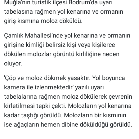
Muğla’nın turistik ilçesi Bodrum’da uyarı
tabelasına rağmen yol kenarına ve ormanın
Gündem Özel
giriş kısmına moloz döküldü.
Günün görüntüsü
Çamlık Mahallesi’nde yol kenarına ve ormanın
girişine kimliği belirsiz kişi veya kişilerce
Haber
dökülen molozlar görüntü kirliliğine neden
İlan
oluyor.
'Çöp ve moloz dökmek yasaktır. Yol boyunca
Kimdir
kamera ile izlenmektedir' yazılı uyarı
Koronavirüs
tabelalarına rağmen moloz dökülerek çevrenin
kirletilmesi tepki çekti. Molozların yol kenarına
Kültür Sanat
kadar taştığı görüldü. Molozların bir kısmının
ise ağaçların hemen dibine döküldüğü görüldü.
Ne demişti