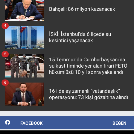
Bahçeli: 86 milyon kazanacak
4
İSKİ: İstanbul'da 6 ilçede su
kesintisi yaşanacak
5
15 Temmuz'da Cumhurbaşkanı'na
suikast timinde yer alan firari FETÖ
hükümlüsü 10 yıl sonra yakalandı
6
16 ilde eş zamanlı “vatandaşlık”
operasyonu: 73 kişi gözaltına alındı
FACEBOOK
BEĞEN