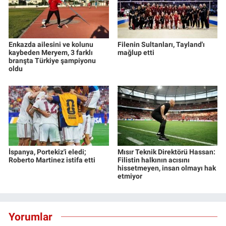
Enkazda ailesini ve kolunu
Filenin Sultanları, Tayland'ı
kaybeden Meryem, 3 farklı
mağlup etti
branşta Türkiye şampiyonu
oldu
İspanya, Portekiz'i eledi;
Mısır Teknik Direktörü Hassan:
Roberto Martinez istifa etti
Filistin halkının acısını
hissetmeyen, insan olmayı hak
etmiyor
Yorumlar