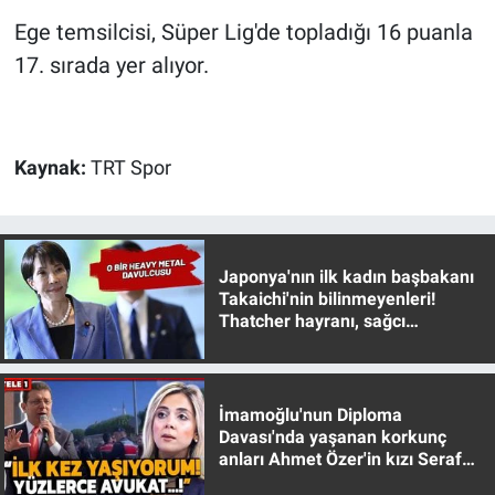
Nedir
Ege temsilcisi, Süper Lig'de topladığı 16 puanla
17. sırada yer alıyor.
Popüler
Programlar
Kaynak:
TRT Spor
Sağlık
Spor
Japonya'nın ilk kadın başbakanı
Teknoloji
Takaichi'nin bilinmeyenleri!
Thatcher hayranı, sağcı
muhafazakar
Türkiye'nin Geleceği
Türkiye'nin Gündemi
İmamoğlu'nun Diploma
Davası'nda yaşanan korkunç
Yerel Gündem
anları Ahmet Özer'in kızı Seraf
Özer anlattı!