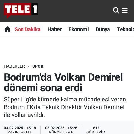
Anında Manşet
Son Dakika
Nöbetçi Eczaneler
Son Dakika
Haber
Ekonomi
Dünya
Teknolo
Başka Sohbetler
Haber
Hava Durumu
Belgesel
Ekonomi
Namaz Vakitleri
HABERLER
SPOR
Bilim turu
Dünya
Trafik Durumu
Bodrum'da Volkan Demirel
Bilim ve Teknoloji Evreni
Teknoloji
Süper Lig Puan Durumu ve Fikstür
dönemi sona erdi
Süper Lig'de kümede kalma mücadelesi veren
Doğa Konuşuyor
Sağlık
Tüm Manşetler
Bodrum FK'da Teknik Direktör Volkan Demirel
Dünya
Spor
Son Dakika Haberleri
ile yollar ayrıldı.
03.02.2025 - 15:18
03.02.2025 - 15:26
612
Ege Saati
Yayın Akışı
Haber Arşivi
YAYINLANMA
GÜNCELLEME
GÖSTERIM