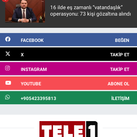
16 ilde eş zamanlı “vatandaşlık”
operasyonu: 73 kişi gözaltına alındı
FACEBOOK
BEĞEN
X
TAKIP ET
INSTAGRAM
TAKIP ET
YOUTUBE
ABONE OL
+905423395813
İLETIŞIM