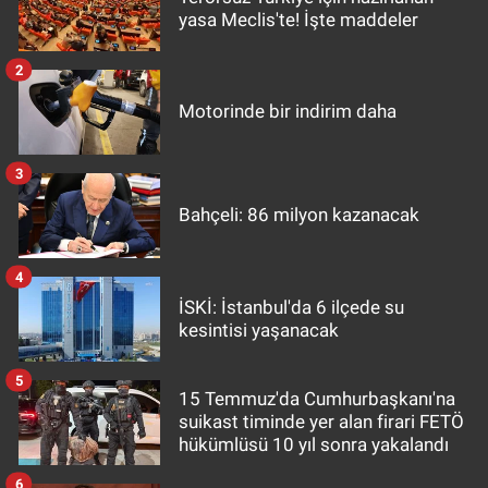
yasa Meclis'te! İşte maddeler
2
Motorinde bir indirim daha
3
Bahçeli: 86 milyon kazanacak
4
İSKİ: İstanbul'da 6 ilçede su
kesintisi yaşanacak
5
15 Temmuz'da Cumhurbaşkanı'na
suikast timinde yer alan firari FETÖ
hükümlüsü 10 yıl sonra yakalandı
6