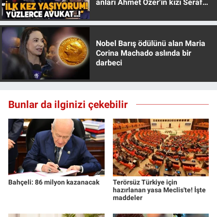
anları Ahmet Özer'in kızı Seraf
Özer anlattı!
Nobel Barış ödülünü alan Maria
Corina Machado aslında bir
darbeci
Bunlar da ilginizi çekebilir
Bahçeli: 86 milyon kazanacak
Terörsüz Türkiye için
hazırlanan yasa Meclis'te! İşte
maddeler