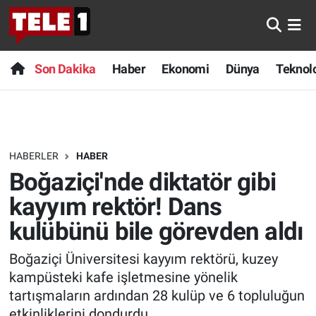
Anında Manşet
Son Dakika
Nöbetçi Eczaneler
Son Dakika
Haber
Ekonomi
Dünya
Teknolo
Başka Sohbetler
Haber
Hava Durumu
Belgesel
Ekonomi
Namaz Vakitleri
HABERLER
HABER
Bilim turu
Dünya
Trafik Durumu
Boğaziçi'nde diktatör gibi
Bilim ve Teknoloji Evreni
Teknoloji
Süper Lig Puan Durumu ve Fikstür
kayyım rektör! Dans
kulübünü bile görevden aldı
Doğa Konuşuyor
Sağlık
Tüm Manşetler
Boğaziçi Üniversitesi kayyım rektörü, kuzey
Dünya
Spor
Son Dakika Haberleri
kampüsteki kafe işletmesine yönelik
tartışmaların ardından 28 kulüp ve 6 topluluğun
Ege Saati
Yayın Akışı
Haber Arşivi
etkinliklerini dondurdu.