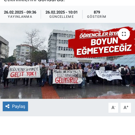
Ege'den Esintiler
İletişim
26.02.2025 - 09:36
26.02.2025 - 10:01
879
YAYINLANMA
GÜNCELLEME
GÖSTERIM
Eğitim
Eğlence
Ekonomi
Forum
Gerçeğin İzinde
Gün Başlıyor
Paylaş
-
+
A
A
Gün Bitiyor
Gün Ortası