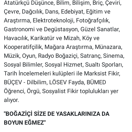
Nedir
Atatürkçü Düşünce, Bilim, Bilişim, Briç, Çeviri,
Çevre, Dağcılık, Dans, Edebiyat, Eğitim ve
Popüler
Araştırma, Elektroteknoloji, Fotoğrafçılık,
Gastronomi ve Degüstasyon, Güzel Sanatlar,
Programlar
Havacılık, Karikatür ve Mizah, Köy ve
Kooperatifçilik, Mağara Araştırma, Münazara,
Sağlık
Müzik, Oyun, Radyo Boğaziçi, Satranç, Sinema,
Spor
Sosyal Bilimler, Sosyal Hizmet, Sualtı Sporları,
Tarih İncelemeleri kulüpleri ile Marksist Fikir,
Teknoloji
BÜÇEV - Dilbilim, LÖSEV Fayda, BÜMED
Öğrenci, Örgü, Sosyalist Fikir toplulukları yer
Türkiye'nin Geleceği
alıyor.
Türkiye'nin Gündemi
"BOĞAZİÇİ SİZE DE YASAKLARINIZA DA
BOYUN EĞMEZ"
Yerel Gündem