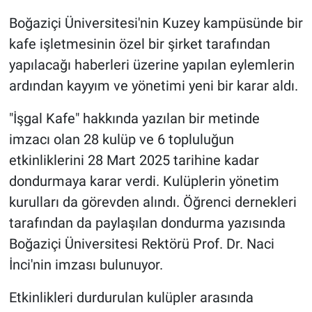
Boğaziçi Üniversitesi'nin Kuzey kampüsünde bir
Gündem Özel
kafe işletmesinin özel bir şirket tarafından
yapılacağı haberleri üzerine yapılan eylemlerin
Günün görüntüsü
ardından kayyım ve yönetimi yeni bir karar aldı.
Haber
"İşgal Kafe" hakkında yazılan bir metinde
imzacı olan 28 kulüp ve 6 topluluğun
İlan
etkinliklerini 28 Mart 2025 tarihine kadar
Kimdir
dondurmaya karar verdi. Kulüplerin yönetim
kurulları da görevden alındı. Öğrenci dernekleri
Koronavirüs
tarafından da paylaşılan dondurma yazısında
Boğaziçi Üniversitesi Rektörü Prof. Dr. Naci
Kültür Sanat
İnci'nin imzası bulunuyor.
Ne demişti
Etkinlikleri durdurulan kulüpler arasında