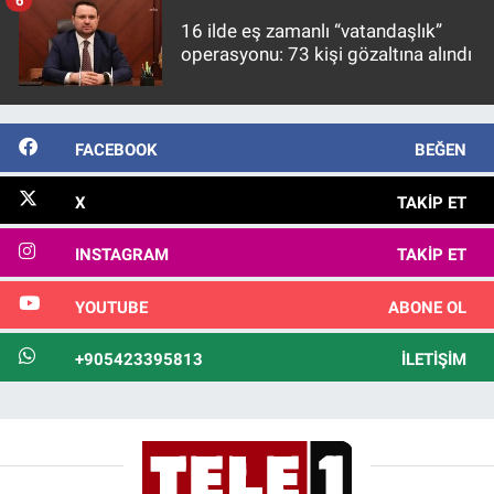
16 ilde eş zamanlı “vatandaşlık”
operasyonu: 73 kişi gözaltına alındı
FACEBOOK
BEĞEN
X
TAKIP ET
INSTAGRAM
TAKIP ET
YOUTUBE
ABONE OL
+905423395813
İLETIŞIM