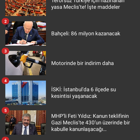
Terörsüz Türkiye için hazırlanan
yasa Meclis'te! İşte maddeler
2
Bahçeli: 86 milyon kazanacak
3
Motorinde bir indirim daha
4
İSKİ: İstanbul'da 6 ilçede su
kesintisi yaşanacak
5
MHP’li Feti Yıldız: Kanun teklifinin
Gazi Meclis'te 430’un üzerinde bir
kabulle kanunlaşacağı
görülmektedir
6