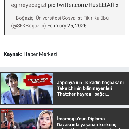
eğmeyeceğiz!
pic.twitter.com/HusEEtAfFx
— Boğaziçi Üniversitesi Sosyalist Fikir Kulübü
(@SFKBogazici)
February 25, 2025
Kaynak:
Haber Merkezi
Japonya'nın ilk kadın başbakanı
Takaichi'nin bilinmeyenleri!
Thatcher hayranı, sağcı
muhafazakar
İmamoğlu'nun Diploma
Davası'nda yaşanan korkunç