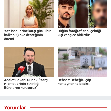
Yaz ishallerine karşı güçlü bir
Düğün fotoğraflarını çektiği
kalkan: Çinko desteğinin
kişi vahşice öldürdü!
önemi
Adalet Bakanı Gürlek: "Yargı
Dehşet! Bebeğini çöp
Hizmetlerinin Etkinliği
konteynerine bıraktı!
Bürolarını kuruyoruz"
Yorumlar