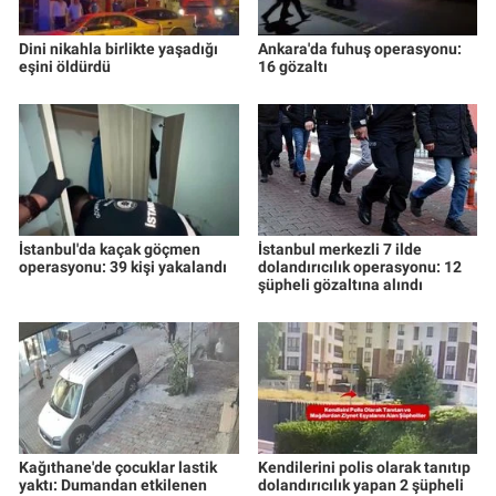
Dini nikahla birlikte yaşadığı
Ankara'da fuhuş operasyonu:
eşini öldürdü
16 gözaltı
İstanbul'da kaçak göçmen
İstanbul merkezli 7 ilde
operasyonu: 39 kişi yakalandı
dolandırıcılık operasyonu: 12
şüpheli gözaltına alındı
Kağıthane'de çocuklar lastik
Kendilerini polis olarak tanıtıp
yaktı: Dumandan etkilenen
dolandırıcılık yapan 2 şüpheli