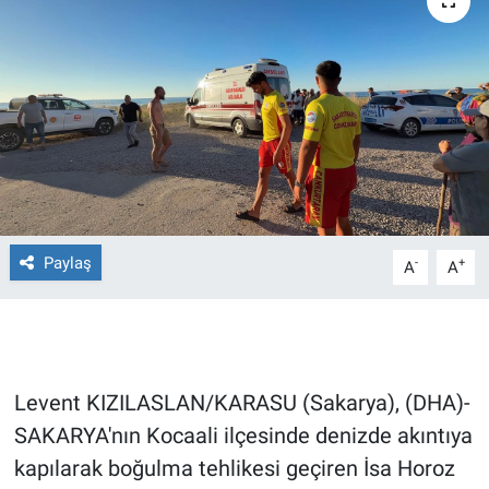
Ege'den Esintiler
İletişim
Eğitim
Eğlence
Ekonomi
Forum
Paylaş
-
+
A
A
Gerçeğin İzinde
Gün Başlıyor
Levent KIZILASLAN/KARASU (Sakarya), (DHA)-
Gün Bitiyor
SAKARYA'nın Kocaali ilçesinde denizde akıntıya
kapılarak boğulma tehlikesi geçiren İsa Horoz
Gün Ortası