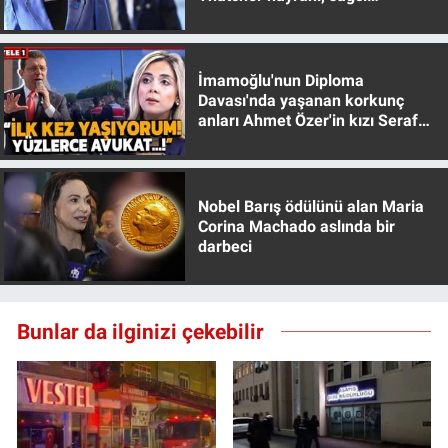
muhafazakar
Yerel Yaşam
Canlı Yayın
İmamoğlu'nun Diploma
Davası'nda yaşanan korkunç
anları Ahmet Özer'in kızı Seraf
Özer anlattı!
Nobel Barış ödülünü alan Maria
Corina Machado aslında bir
darbeci
Bunlar da ilginizi çekebilir