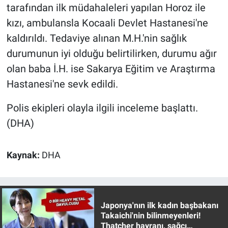
Nedir
tarafından ilk müdahaleleri yapılan Horoz ile
kızı, ambulansla Kocaali Devlet Hastanesi'ne
Popüler
kaldırıldı. Tedaviye alınan M.H.'nin sağlık
durumunun iyi olduğu belirtilirken, durumu ağır
Programlar
olan baba İ.H. ise Sakarya Eğitim ve Araştırma
Sağlık
Hastanesi'ne sevk edildi.
Polis ekipleri olayla ilgili inceleme başlattı.
Spor
(DHA)
Teknoloji
Kaynak:
DHA
Türkiye'nin Geleceği
Türkiye'nin Gündemi
Japonya'nın ilk kadın başbakanı
Yerel Gündem
Takaichi'nin bilinmeyenleri!
Thatcher hayranı, sağcı