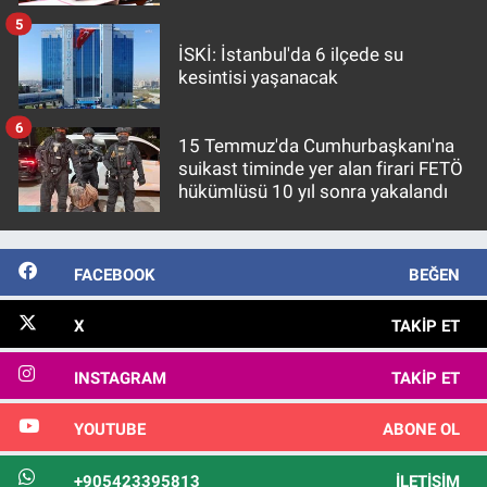
5
İSKİ: İstanbul'da 6 ilçede su
kesintisi yaşanacak
6
15 Temmuz'da Cumhurbaşkanı'na
suikast timinde yer alan firari FETÖ
hükümlüsü 10 yıl sonra yakalandı
FACEBOOK
BEĞEN
X
TAKIP ET
INSTAGRAM
TAKIP ET
YOUTUBE
ABONE OL
+905423395813
İLETIŞIM