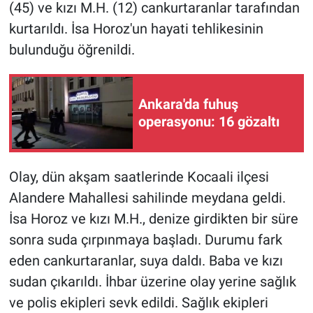
(45) ve kızı M.H. (12) cankurtaranlar tarafından
kurtarıldı. İsa Horoz'un hayati tehlikesinin
Gündem Özel
bulunduğu öğrenildi.
Günün görüntüsü
Ankara'da fuhuş
Haber
operasyonu: 16 gözaltı
İlan
Olay, dün akşam saatlerinde Kocaali ilçesi
Kimdir
Alandere Mahallesi sahilinde meydana geldi.
Koronavirüs
İsa Horoz ve kızı M.H., denize girdikten bir süre
sonra suda çırpınmaya başladı. Durumu fark
Kültür Sanat
eden cankurtaranlar, suya daldı. Baba ve kızı
sudan çıkarıldı. İhbar üzerine olay yerine sağlık
Ne demişti
ve polis ekipleri sevk edildi. Sağlık ekipleri