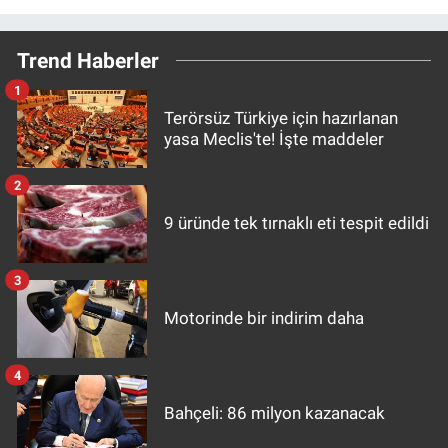
Trend Haberler
1
Terörsüz Türkiye için hazırlanan
yasa Meclis'te! İşte maddeler
2
9 üründe tek tırnaklı eti tespit edildi
3
Motorinde bir indirim daha
4
Bahçeli: 86 milyon kazanacak