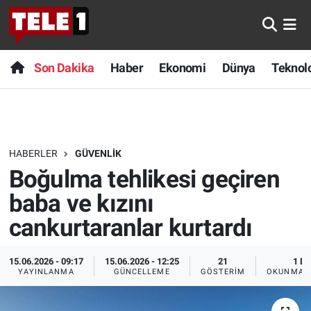
Anında Manşet
Son Dakika
Nöbetçi Eczaneler
Son Dakika
Haber
Ekonomi
Dünya
Teknolo
Başka Sohbetler
Haber
Hava Durumu
Belgesel
Ekonomi
Namaz Vakitleri
HABERLER
GÜVENLIK
Bilim turu
Dünya
Trafik Durumu
Boğulma tehlikesi geçiren
Bilim ve Teknoloji Evreni
Teknoloji
Süper Lig Puan Durumu ve Fikstür
baba ve kızını
cankurtaranlar kurtardı
Doğa Konuşuyor
Sağlık
Tüm Manşetler
15.06.2026 - 09:17
15.06.2026 - 12:25
21
1 DK
Dünya
Spor
Son Dakika Haberleri
YAYINLANMA
GÜNCELLEME
GÖSTERIM
OKUNMA S
Ege Saati
Yayın Akışı
Haber Arşivi