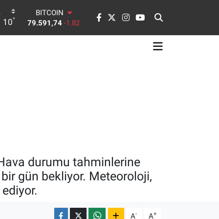
BITCOIN
79.591,74
-1.82
°
10
DOLAR
45,43620
0.02
EURO
53,38690
0.19
STERLİN
61,60380
0.18
G.ALTIN
6862,09000
0.19
BİST100
14.598,00
0
 Hava durumu tahminlerine
bir gün bekliyor. Meteoroloji,
ediyor.
-
+
A
A