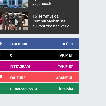
yaşanacak
15 Temmuz'da
Cumhurbaşkanı'na
suikast timinde yer alan
firari FETÖ hükümlüsü
10 yıl sonra yakalandı
FACEBOOK
BEĞEN
X
TAKIP ET
INSTAGRAM
TAKIP ET
YOUTUBE
ABONE OL
+905423395813
İLETIŞIM