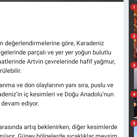
1
2
n değerlendirmelerine göre, Karadeniz
gelerinde parçalı ve yer yer yoğun bulutlu
atlerinde Artvin çevrelerinde hafif yağmur,
3
ülebilir.
anma ve don olaylarının yanı sıra, puslu ve
radeniz’in iç kesimleri ve Doğu Anadolu’nun
4
i devam ediyor.
5
arasında artış beklenirken, diğer kesimlerde
lmüyor. Güney bölgelerde sıcaklıklar mevsim