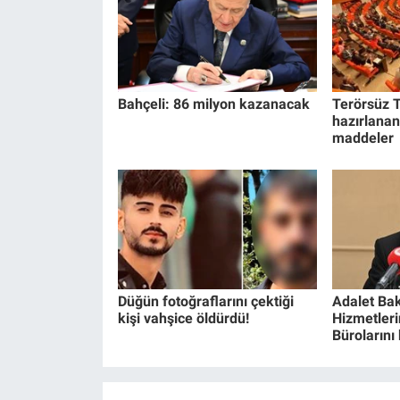
Bahçeli: 86 milyon kazanacak
Terörsüz T
hazırlanan
maddeler
Düğün fotoğraflarını çektiği
Adalet Bak
kişi vahşice öldürdü!
Hizmetlerin
Bürolarını