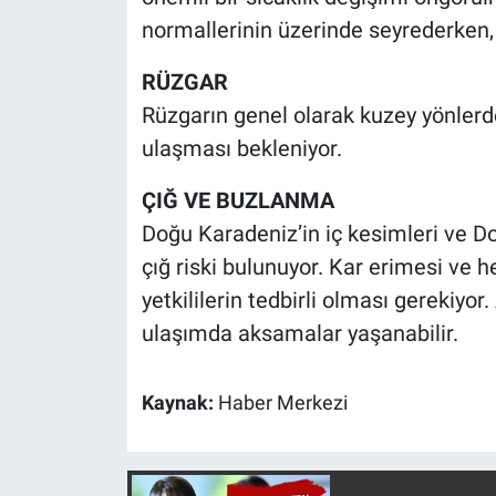
Nedir
normallerinin üzerinde seyrederken, 
Popüler
RÜZGAR
Rüzgarın genel olarak kuzey yönler
Programlar
ulaşması bekleniyor.
Sağlık
ÇIĞ VE BUZLANMA
Doğu Karadeniz’in iç kesimleri ve 
Spor
çığ riski bulunuyor. Kar erimesi ve h
Teknoloji
yetkililerin tedbirli olması gerekiyo
ulaşımda aksamalar yaşanabilir.
Türkiye'nin Geleceği
Kaynak:
Haber Merkezi
Türkiye'nin Gündemi
Yerel Gündem