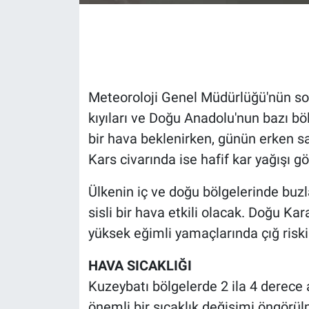
Gündem Özel
Günün görüntüsü
Meteoroloji Genel Müdürlüğü'nün so
Haber
kıyıları ve Doğu Anadolu'nun bazı böl
bir hava beklenirken, günün erken sa
İlan
Kars civarında ise hafif kar yağışı gör
Kimdir
Ülkenin iç ve doğu bölgelerinde buzl
Koronavirüs
sisli bir hava etkili olacak. Doğu Ka
yüksek eğimli yamaçlarında çığ risk
Kültür Sanat
HAVA SICAKLIĞI
Ne demişti
Kuzeybatı bölgelerde 2 ila 4 derece 
önemli bir sıcaklık değişimi öngörü