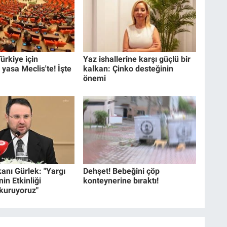
ürkiye için
Yaz ishallerine karşı güçlü bir
 yasa Meclis'te! İşte
kalkan: Çinko desteğinin
önemi
anı Gürlek: "Yargı
Dehşet! Bebeğini çöp
in Etkinliği
konteynerine bıraktı!
 kuruyoruz"