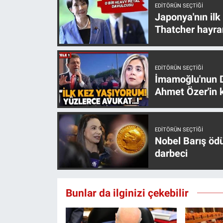
EDITÖRÜN SEÇTIĞI
Yerel Yaşam
Japonya'nın ilk
Thatcher hayra
Canlı Yayın
EDITÖRÜN SEÇTIĞI
İmamoğlu'nun D
Ahmet Özer'in k
EDITÖRÜN SEÇTIĞI
Nobel Barış öd
darbeci
Bunlar da ilginizi çekebilir