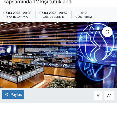
kapsamında 12 kişi tutuklandı.
Ege'den Esintiler
İletişim
07.03.2025 - 20:38
07.03.2025 - 20:52
517
YAYINLANMA
GÜNCELLEME
GÖSTERIM
Eğitim
Eğlence
Ekonomi
Forum
Gerçeğin İzinde
Gün Başlıyor
Paylaş
-
+
A
A
Gün Bitiyor
Gün Ortası