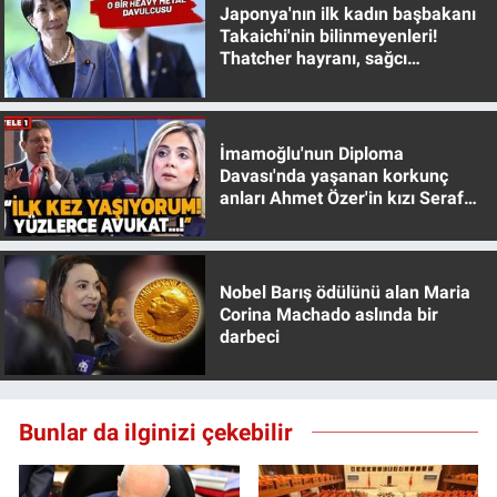
Nedir
Japonya'nın ilk kadın başbakanı
Takaichi'nin bilinmeyenleri!
Thatcher hayranı, sağcı
Popüler
muhafazakar
Programlar
İmamoğlu'nun Diploma
Davası'nda yaşanan korkunç
Sağlık
anları Ahmet Özer'in kızı Seraf
Özer anlattı!
Spor
Teknoloji
Nobel Barış ödülünü alan Maria
Corina Machado aslında bir
darbeci
Türkiye'nin Geleceği
Türkiye'nin Gündemi
Bunlar da ilginizi çekebilir
Yerel Gündem