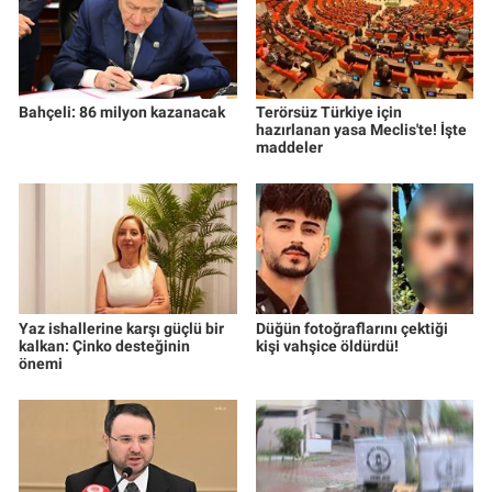
Yerel Yaşam
Canlı Yayın
Bahçeli: 86 milyon kazanacak
Terörsüz Türkiye için
hazırlanan yasa Meclis'te! İşte
maddeler
Yaz ishallerine karşı güçlü bir
Düğün fotoğraflarını çektiği
kalkan: Çinko desteğinin
kişi vahşice öldürdü!
önemi