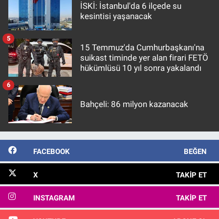
İSKİ: İstanbul'da 6 ilçede su
kesintisi yaşanacak
5
15 Temmuz'da Cumhurbaşkanı'na
suikast timinde yer alan firari FETÖ
hükümlüsü 10 yıl sonra yakalandı
6
Bahçeli: 86 milyon kazanacak
FACEBOOK
BEĞEN
X
TAKIP ET
INSTAGRAM
TAKIP ET