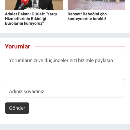
Adalet Bakanı Gürlek: "Yargı
Dehşet! Bebeğini çöp
Hizmetlerinin Etkinliği
konteynerine bıraktı!
Bürolarını kuruyoruz"
Yorumlar
Gönder