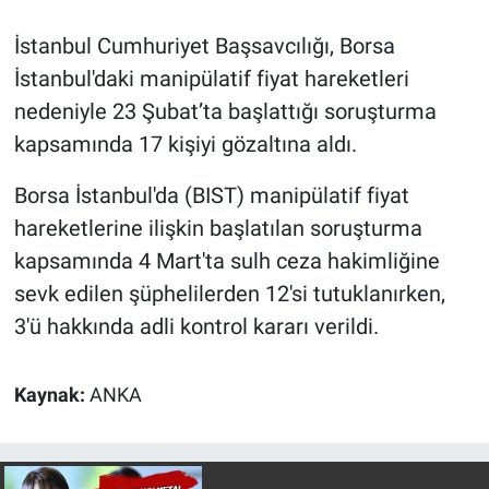
İstanbul Cumhuriyet Başsavcılığı, Borsa
Gündem Özel
İstanbul'daki manipülatif fiyat hareketleri
Günün görüntüsü
nedeniyle 23 Şubat’ta başlattığı soruşturma
kapsamında 17 kişiyi gözaltına aldı.
Haber
Borsa İstanbul'da (BIST) manipülatif fiyat
İlan
hareketlerine ilişkin başlatılan soruşturma
kapsamında 4 Mart'ta sulh ceza hakimliğine
Kimdir
sevk edilen şüphelilerden 12'si tutuklanırken,
3'ü hakkında adli kontrol kararı verildi.
Koronavirüs
Kültür Sanat
Kaynak:
ANKA
Ne demişti