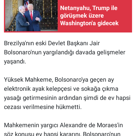
Netanyahu, Trump ile
Gündem Özel
görüşmek üzere
Washington'a gidecek
Günün görüntüsü
Brezilya'nın eski Devlet Başkanı Jair
Haber
Bolsonaro'nun yargılandığı davada gelişmeler
İlan
yaşandı.
Kimdir
Yüksek Mahkeme, Bolsonaro'ya geçen ay
elektronik ayak kelepçesi ve sokağa çıkma
Koronavirüs
yasağı getirmesinin ardından şimdi de ev hapsi
cezası verilmesine hükmetti.
Kültür Sanat
Ne demişti
Mahkemenin yargıcı Alexandre de Moraes'in
söz konusu ev hapsi kararını, Bolsonaro'nun