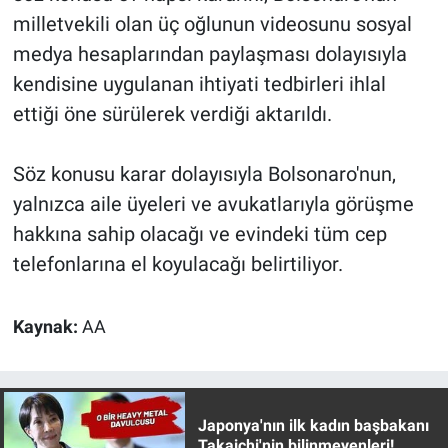
Nedir
milletvekili olan üç oğlunun videosunu sosyal
medya hesaplarından paylaşması dolayısıyla
Popüler
kendisine uygulanan ihtiyati tedbirleri ihlal
Programlar
ettiği öne sürülerek verdiği aktarıldı.
Sağlık
Söz konusu karar dolayısıyla Bolsonaro'nun,
yalnızca aile üyeleri ve avukatlarıyla görüşme
Spor
hakkına sahip olacağı ve evindeki tüm cep
Teknoloji
telefonlarına el koyulacağı belirtiliyor.
Türkiye'nin Geleceği
Kaynak:
AA
Türkiye'nin Gündemi
Yerel Gündem
Japonya'nın ilk kadın başbakanı
Takaichi'nin bilinmeyenleri!