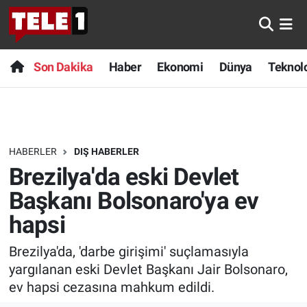
Anında Manşet
Son Dakika
Nöbetçi Eczaneler
Son Dakika
Haber
Ekonomi
Dünya
Teknolo
Başka Sohbetler
Haber
Hava Durumu
Belgesel
Ekonomi
Namaz Vakitleri
HABERLER
DIŞ HABERLER
Bilim turu
Dünya
Trafik Durumu
Brezilya'da eski Devlet
Bilim ve Teknoloji Evreni
Teknoloji
Süper Lig Puan Durumu ve Fikstür
Başkanı Bolsonaro'ya ev
hapsi
Doğa Konuşuyor
Sağlık
Tüm Manşetler
Brezilya'da, 'darbe girişimi' suçlamasıyla
Dünya
Spor
Son Dakika Haberleri
yargılanan eski Devlet Başkanı Jair Bolsonaro,
ev hapsi cezasına mahkum edildi.
Ege Saati
Yayın Akışı
Haber Arşivi