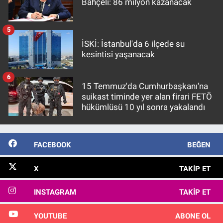
Bahçeli: 86 milyon kazanacak
5
İSKİ: İstanbul'da 6 ilçede su
kesintisi yaşanacak
6
15 Temmuz'da Cumhurbaşkanı'na
suikast timinde yer alan firari FETÖ
hükümlüsü 10 yıl sonra yakalandı
FACEBOOK
BEĞEN
X
TAKIP ET
INSTAGRAM
TAKIP ET
YOUTUBE
ABONE OL