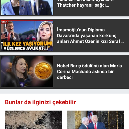
Yerel Yaşam
Thatcher hayranı, sağcı
muhafazakar
Canlı Yayın
İmamoğlu'nun Diploma
Davası'nda yaşanan korkunç
anları Ahmet Özer'in kızı Seraf
Özer anlattı!
Nobel Barış ödülünü alan Maria
Corina Machado aslında bir
darbeci
Bunlar da ilginizi çekebilir