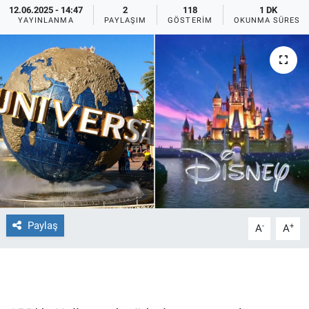
12.06.2025 - 14:47
2
118
1 DK
YAYINLANMA
PAYLAŞIM
GÖSTERIM
OKUNMA SÜRESI
Ege'den Esintiler
İletişim
Eğitim
Eğlence
Ekonomi
Forum
Gerçeğin İzinde
Paylaş
-
+
A
A
Gün Başlıyor
Gün Bitiyor
Gün Ortası