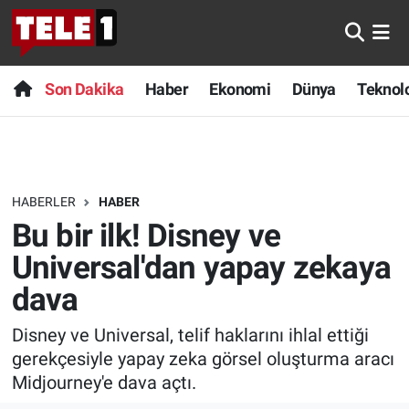
Anında Manşet
Son Dakika
Nöbetçi Eczaneler
Son Dakika
Haber
Ekonomi
Dünya
Teknolo
Başka Sohbetler
Haber
Hava Durumu
Belgesel
Ekonomi
Namaz Vakitleri
HABERLER
HABER
Bilim turu
Dünya
Trafik Durumu
Bu bir ilk! Disney ve
Bilim ve Teknoloji Evreni
Teknoloji
Süper Lig Puan Durumu ve Fikstür
Universal'dan yapay zekaya
dava
Doğa Konuşuyor
Sağlık
Tüm Manşetler
Disney ve Universal, telif haklarını ihlal ettiği
Dünya
Spor
Son Dakika Haberleri
gerekçesiyle yapay zeka görsel oluşturma aracı
Midjourney'e dava açtı.
Ege Saati
Yayın Akışı
Haber Arşivi