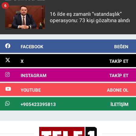
6
16 ilde eş zamanlı “vatandaşlık”
operasyonu: 73 kişi gözaltına alındı
FACEBOOK
BEĞEN
X
TAKIP ET
INSTAGRAM
TAKIP ET
YOUTUBE
ABONE OL
+905423395813
İLETIŞIM