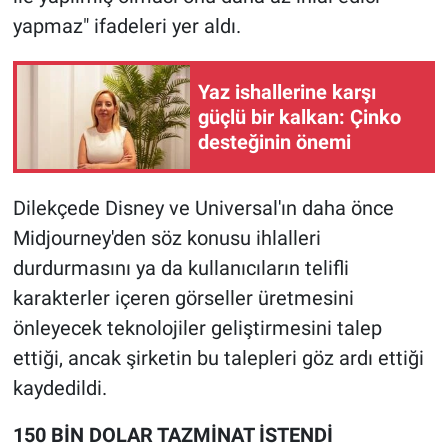
Nedir
yapmaz" ifadeleri yer aldı.
Popüler
Yaz ishallerine karşı
Programlar
güçlü bir kalkan: Çinko
desteğinin önemi
Sağlık
Dilekçede Disney ve Universal'ın daha önce
Spor
Midjourney'den söz konusu ihlalleri
Teknoloji
durdurmasını ya da kullanıcıların telifli
karakterler içeren görseller üretmesini
Türkiye'nin Geleceği
önleyecek teknolojiler geliştirmesini talep
ettiği, ancak şirketin bu talepleri göz ardı ettiği
Türkiye'nin Gündemi
kaydedildi.
Yerel Gündem
150 BİN DOLAR TAZMİNAT İSTENDİ