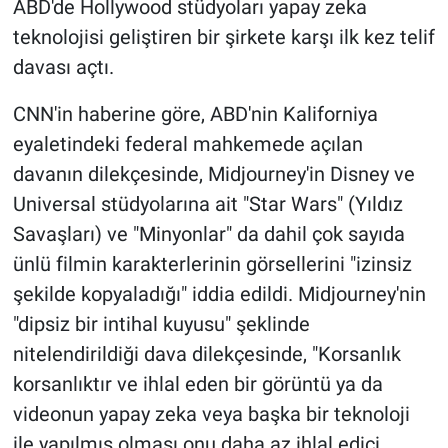
ABD'de Hollywood stüdyoları yapay zeka
teknolojisi geliştiren bir şirkete karşı ilk kez telif
Gündem Özel
davası açtı.
Günün görüntüsü
CNN'in haberine göre, ABD'nin Kaliforniya
eyaletindeki federal mahkemede açılan
Haber
davanın dilekçesinde, Midjourney'in Disney ve
İlan
Universal stüdyolarına ait "Star Wars" (Yıldız
Savaşları) ve "Minyonlar" da dahil çok sayıda
Kimdir
ünlü filmin karakterlerinin görsellerini "izinsiz
şekilde kopyaladığı" iddia edildi. Midjourney'nin
Koronavirüs
"dipsiz bir intihal kuyusu" şeklinde
nitelendirildiği dava dilekçesinde, "Korsanlık
Kültür Sanat
korsanlıktır ve ihlal eden bir görüntü ya da
Ne demişti
videonun yapay zeka veya başka bir teknoloji
ile yapılmış olması onu daha az ihlal edici