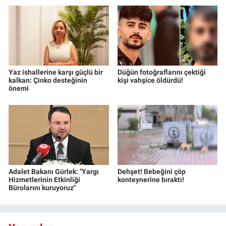
Yaz ishallerine karşı güçlü bir
Düğün fotoğraflarını çektiği
kalkan: Çinko desteğinin
kişi vahşice öldürdü!
önemi
Adalet Bakanı Gürlek: "Yargı
Dehşet! Bebeğini çöp
Hizmetlerinin Etkinliği
konteynerine bıraktı!
Bürolarını kuruyoruz"