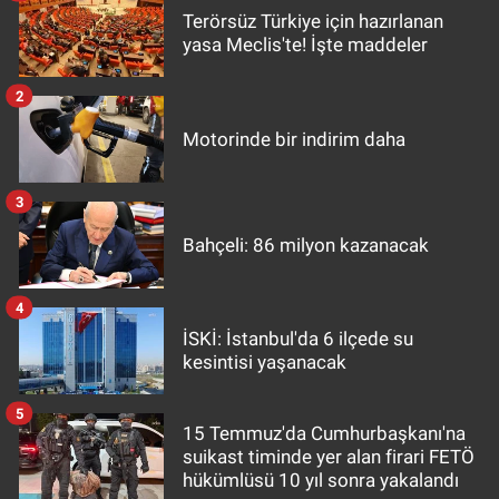
Terörsüz Türkiye için hazırlanan
yasa Meclis'te! İşte maddeler
2
Motorinde bir indirim daha
3
Bahçeli: 86 milyon kazanacak
4
İSKİ: İstanbul'da 6 ilçede su
kesintisi yaşanacak
5
15 Temmuz'da Cumhurbaşkanı'na
suikast timinde yer alan firari FETÖ
hükümlüsü 10 yıl sonra yakalandı