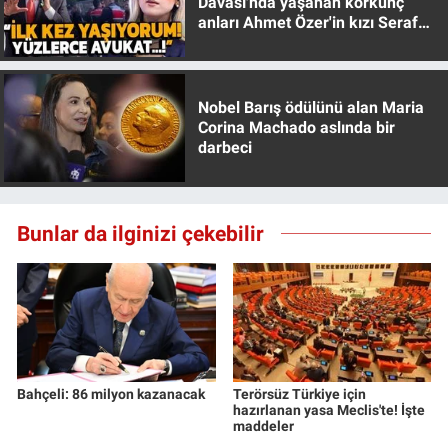
Davası'nda yaşanan korkunç
anları Ahmet Özer'in kızı Seraf
Özer anlattı!
Nobel Barış ödülünü alan Maria
Corina Machado aslında bir
darbeci
Bunlar da ilginizi çekebilir
Bahçeli: 86 milyon kazanacak
Terörsüz Türkiye için
hazırlanan yasa Meclis'te! İşte
maddeler