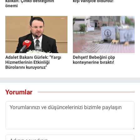
kalkan: Çinko desteğinin
kişi vahşice öldürdü!
Yerel Yaşam
önemi
Canlı Yayın
Adalet Bakanı Gürlek: "Yargı
Dehşet! Bebeğini çöp
Hizmetlerinin Etkinliği
konteynerine bıraktı!
Bürolarını kuruyoruz"
Yorumlar