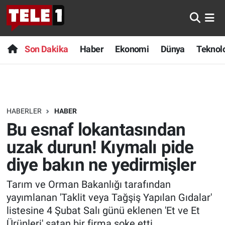
Anında Manşet
Son Dakika
Nöbetçi Eczaneler
Son Dakika
Haber
Ekonomi
Dünya
Teknolo
Başka Sohbetler
Haber
Hava Durumu
Belgesel
Ekonomi
Namaz Vakitleri
HABERLER
HABER
Bilim turu
Dünya
Trafik Durumu
Bu esnaf lokantasından
Bilim ve Teknoloji Evreni
Teknoloji
Süper Lig Puan Durumu ve Fikstür
uzak durun! Kıymalı pide
diye bakın ne yedirmişler
Doğa Konuşuyor
Sağlık
Tüm Manşetler
Tarım ve Orman Bakanlığı tarafından
Dünya
Spor
Son Dakika Haberleri
yayımlanan 'Taklit veya Tağşiş Yapılan Gıdalar'
listesine 4 Şubat Salı günü eklenen 'Et ve Et
Ege Saati
Yayın Akışı
Haber Arşivi
Ürünleri' satan bir firma şoke etti.