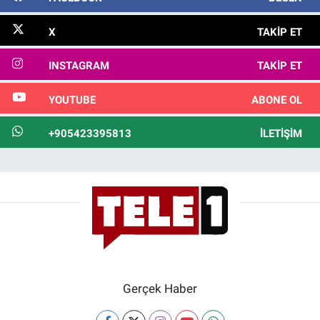
X
TAKIP ET
INSTAGRAM
TAKIP ET
YOUTUBE
ABONE OL
+905423395813
İLETIŞIM
Gerçek Haber