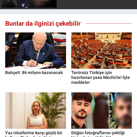
Nedir
Popüler
Bunlar da ilginizi çekebilir
Programlar
Sağlık
Spor
Bahçeli: 86 milyon kazanacak
Terörsüz Türkiye için
hazırlanan yasa Meclis'te! İşte
Teknoloji
maddeler
Türkiye'nin Geleceği
Türkiye'nin Gündemi
Yerel Gündem
Yaz ishallerine karşı güçlü bir
Düğün fotoğraflarını çektiği