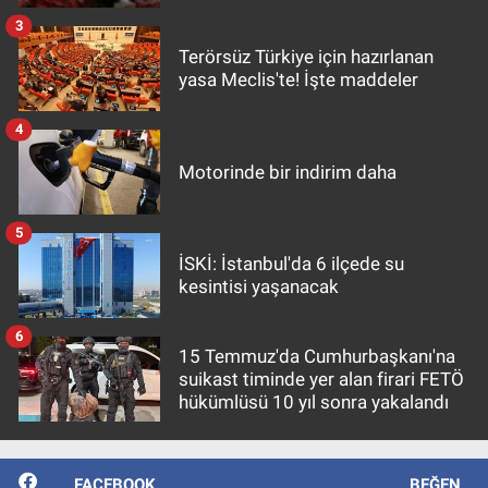
3
Terörsüz Türkiye için hazırlanan
yasa Meclis'te! İşte maddeler
4
Motorinde bir indirim daha
5
İSKİ: İstanbul'da 6 ilçede su
kesintisi yaşanacak
6
15 Temmuz'da Cumhurbaşkanı'na
suikast timinde yer alan firari FETÖ
hükümlüsü 10 yıl sonra yakalandı
FACEBOOK
BEĞEN