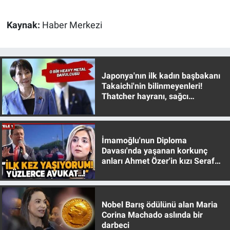
Gündem Özel
Kaynak:
Haber Merkezi
Günün görüntüsü
Japonya'nın ilk kadın başbakanı
Haber
Takaichi'nin bilinmeyenleri!
Thatcher hayranı, sağcı
İlan
muhafazakar
Kimdir
İmamoğlu'nun Diploma
Davası'nda yaşanan korkunç
Koronavirüs
anları Ahmet Özer'in kızı Seraf
Özer anlattı!
Kültür Sanat
Nobel Barış ödülünü alan Maria
Ne demişti
Corina Machado aslında bir
darbeci