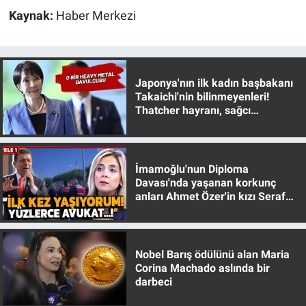
Kaynak:
Haber Merkezi
Gündem Özel
Günün görüntüsü
Japonya'nın ilk kadın başbakanı
Takaichi'nin bilinmeyenleri!
Haber
Thatcher hayranı, sağcı
muhafazakar
İlan
İmamoğlu'nun Diploma
Kimdir
Davası'nda yaşanan korkunç
anları Ahmet Özer'in kızı Seraf
Koronavirüs
Özer anlattı!
Kültür Sanat
Nobel Barış ödülünü alan Maria
Corina Machado aslında bir
Ne demişti
darbeci