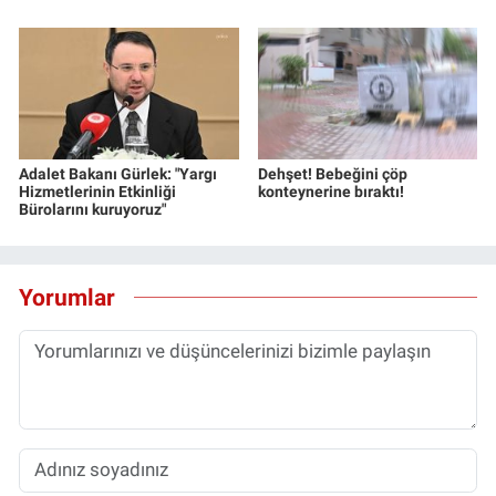
Yerel Yaşam
Canlı Yayın
Adalet Bakanı Gürlek: "Yargı
Dehşet! Bebeğini çöp
Hizmetlerinin Etkinliği
konteynerine bıraktı!
Bürolarını kuruyoruz"
Yorumlar