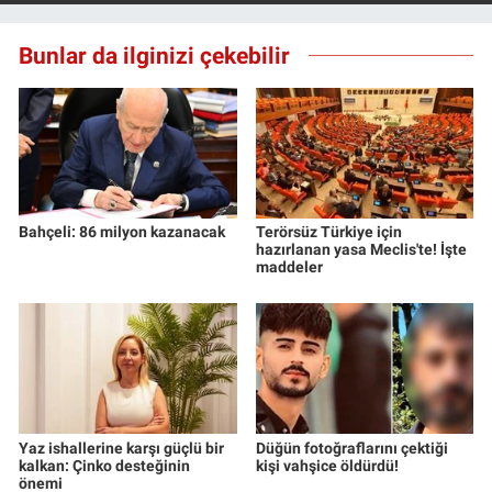
Nedir
Bunlar da ilginizi çekebilir
Popüler
Programlar
Sağlık
Spor
Bahçeli: 86 milyon kazanacak
Terörsüz Türkiye için
hazırlanan yasa Meclis'te! İşte
maddeler
Teknoloji
Türkiye'nin Geleceği
Türkiye'nin Gündemi
Yaz ishallerine karşı güçlü bir
Düğün fotoğraflarını çektiği
Yerel Gündem
kalkan: Çinko desteğinin
kişi vahşice öldürdü!
önemi