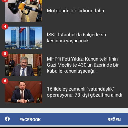
Motorinde bir indirim daha
4
İSKİ: İstanbul'da 6 ilçede su
kesintisi yaşanacak
5
MHP’li Feti Yıldız: Kanun teklifinin
Gazi Meclis'te 430’un üzerinde bir
kabulle kanunlaşacağı
görülmektedir
6
16 ilde eş zamanlı “vatandaşlık”
operasyonu: 73 kişi gözaltına alındı
FACEBOOK
BEĞEN