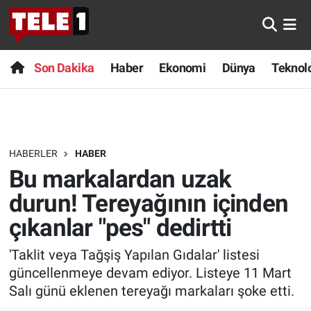
Anında Manşet
Son Dakika
Nöbetçi Eczaneler
Son Dakika
Haber
Ekonomi
Dünya
Teknolo
Başka Sohbetler
Haber
Hava Durumu
Belgesel
Ekonomi
Namaz Vakitleri
HABERLER
HABER
Bilim turu
Dünya
Trafik Durumu
Bu markalardan uzak
Bilim ve Teknoloji Evreni
Teknoloji
Süper Lig Puan Durumu ve Fikstür
durun! Tereyağının içinden
çıkanlar "pes" dedirtti
Doğa Konuşuyor
Sağlık
Tüm Manşetler
'Taklit veya Tağşiş Yapılan Gıdalar' listesi
Dünya
Spor
Son Dakika Haberleri
güncellenmeye devam ediyor. Listeye 11 Mart
Salı günü eklenen tereyağı markaları şoke etti.
Ege Saati
Yayın Akışı
Haber Arşivi