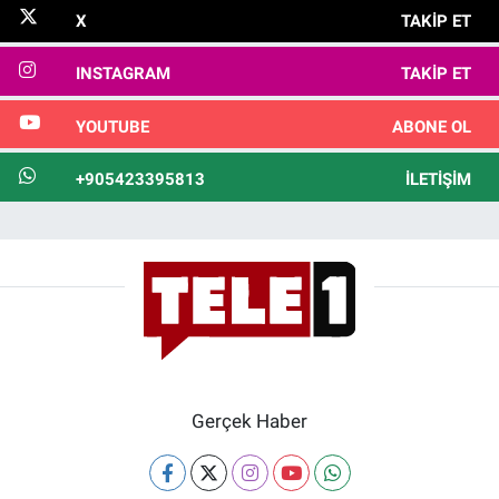
X
TAKIP ET
INSTAGRAM
TAKIP ET
YOUTUBE
ABONE OL
+905423395813
İLETIŞIM
Gerçek Haber