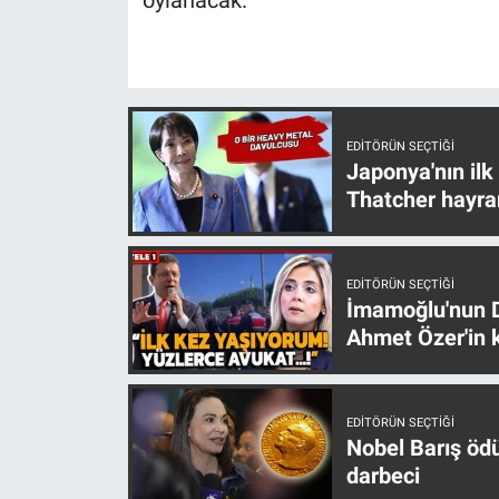
oylanacak.
Nedir
Popüler
Programlar
EDITÖRÜN SEÇTIĞI
Japonya'nın ilk
Sağlık
Thatcher hayra
Spor
EDITÖRÜN SEÇTIĞI
Teknoloji
İmamoğlu'nun D
Ahmet Özer'in k
Türkiye'nin Geleceği
Türkiye'nin Gündemi
EDITÖRÜN SEÇTIĞI
Nobel Barış öd
Yerel Gündem
darbeci