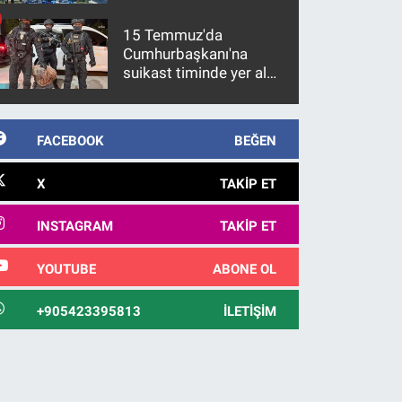
15 Temmuz'da
Cumhurbaşkanı'na
suikast timinde yer alan
firari FETÖ hükümlüsü
10 yıl sonra yakalandı
FACEBOOK
BEĞEN
X
TAKIP ET
INSTAGRAM
TAKIP ET
YOUTUBE
ABONE OL
+905423395813
İLETIŞIM