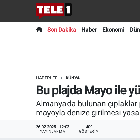
Anında Manşet
Son Dakika
Nöbetçi Eczaneler
Son Dakika
Haber
Ekonomi
Dün
Başka Sohbetler
Haber
Hava Durumu
Belgesel
Ekonomi
Namaz Vakitleri
Bilim turu
Dünya
Trafik Durumu
HABERLER
DÜNYA
Bu plajda Mayo ile y
Bilim ve Teknoloji Evreni
Teknoloji
Süper Lig Puan Durumu ve Fikstür
Almanya'da bulunan çıplaklar pl
Doğa Konuşuyor
Sağlık
Tüm Manşetler
mayoyla denize girilmesi yasa
Dünya
Spor
Son Dakika Haberleri
26.02.2025 - 12:03
409
YAYINLANMA
GÖSTERIM
Ege Saati
Yayın Akışı
Haber Arşivi