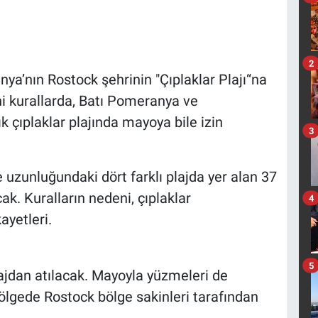
2
ya’nın Rostock şehrinin "Çıplaklar Plajı“na
Yeni kurallarda, Batı Pomeranya ve
 çıplaklar plajında mayoya bile izin
3
e uzunluğundaki dört farklı plajda yer alan 37
ak. Kuralların nedeni, çıplaklar
4
ayetleri.
5
lajdan atılacak. Mayoyla yüzmeleri de
lgede Rostock bölge sakinleri tarafından