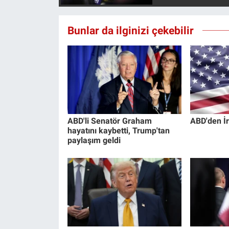
Yerel Yaşam
Bunlar da ilginizi çekebilir
Canlı Yayın
ABD'li Senatör Graham
ABD'den İr
hayatını kaybetti, Trump'tan
paylaşım geldi