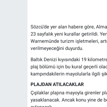
Gündem Özel
Günün görüntüsü
Sözcü'de yer alan habere göre, Alman
23 sayfalık yeni kurallar getirildi. 
Haber
Warnemünde turizm işletmeleri, artık
verilmeyeceğini duyurdu.
İlan
Baltık Denizi kıyısındaki 19 kilometr
Kimdir
plaj bölümü için bu kural geçerli olac
Koronavirüs
kampındakilerin mayolularla ilgili şik
PLAJDAN ATILACAKLAR
Kültür Sanat
Çıplaklar plajına mayoyla girenler p
Ne demişti
yasaklanacak. Ancak konu yine de bö