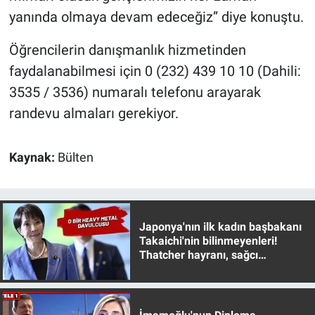
Yerel Yaşam
yanında olmaya devam edeceğiz” diye konuştu.
Canlı Yayın
Öğrencilerin danışmanlık hizmetinden
faydalanabilmesi için 0 (232) 439 10 10 (Dahili:
3535 / 3536) numaralı telefonu arayarak
randevu almaları gerekiyor.
Kaynak:
Bülten
Japonya'nın ilk kadın başbakanı
Takaichi'nin bilinmeyenleri!
Thatcher hayranı, sağcı
muhafazakar