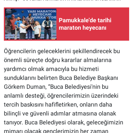
Nedir
Popüler
Pamukkale’de tarihi
maraton heyecanı
Programlar
Sağlık
Öğrencilerin geleceklerini şekillendirecek bu
önemli süreçte doğru kararlar almalarına
Spor
yardımcı olmak amacıyla bu hizmeti
sunduklarını belirten Buca Belediye Başkanı
Teknoloji
Görkem Duman, “Buca Belediyesi'nin bu
Türkiye'nin Geleceği
anlamlı desteği, öğrencilerimizin üzerindeki
tercih baskısını hafifletirken, onların daha
Türkiye'nin Gündemi
bilinçli ve güvenli adımlar atmasına olanak
tanıyor. Buca Belediyesi olarak, geleceğimizin
Yerel Gündem
mimarı olacak gençlerimizin her zaman