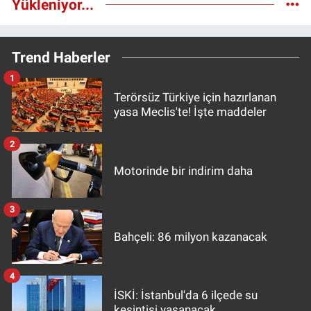
Yükleniyor...
Trend Haberler
1
Terörsüz Türkiye için hazırlanan
yasa Meclis'te! İşte maddeler
2
Motorinde bir indirim daha
3
Bahçeli: 86 milyon kazanacak
4
İSKİ: İstanbul'da 6 ilçede su
kesintisi yaşanacak