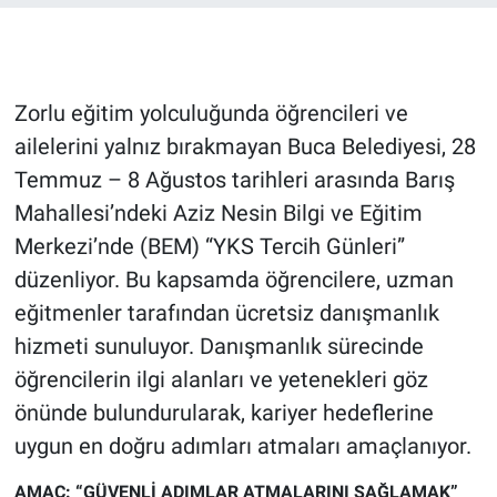
Gündem Özel
Günün görüntüsü
Zorlu eğitim yolculuğunda öğrencileri ve
ailelerini yalnız bırakmayan Buca Belediyesi, 28
Haber
Temmuz – 8 Ağustos tarihleri arasında Barış
Mahallesi’ndeki Aziz Nesin Bilgi ve Eğitim
İlan
Merkezi’nde (BEM) “YKS Tercih Günleri”
düzenliyor. Bu kapsamda öğrencilere, uzman
Kimdir
eğitmenler tarafından ücretsiz danışmanlık
Koronavirüs
hizmeti sunuluyor. Danışmanlık sürecinde
öğrencilerin ilgi alanları ve yetenekleri göz
Kültür Sanat
önünde bulundurularak, kariyer hedeflerine
uygun en doğru adımları atmaları amaçlanıyor.
Ne demişti
AMAÇ: “GÜVENLİ ADIMLAR ATMALARINI SAĞLAMAK”