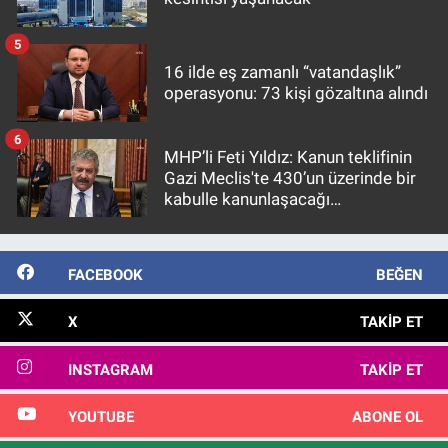
5
16 ilde eş zamanlı “vatandaşlık”
operasyonu: 73 kişi gözaltına alındı
6
MHP’li Feti Yıldız: Kanun teklifinin
Gazi Meclis'te 430’un üzerinde bir
kabulle kanunlaşacağı
görülmektedir
FACEBOOK
BEĞEN
X
TAKIP ET
INSTAGRAM
TAKIP ET
YOUTUBE
ABONE OL