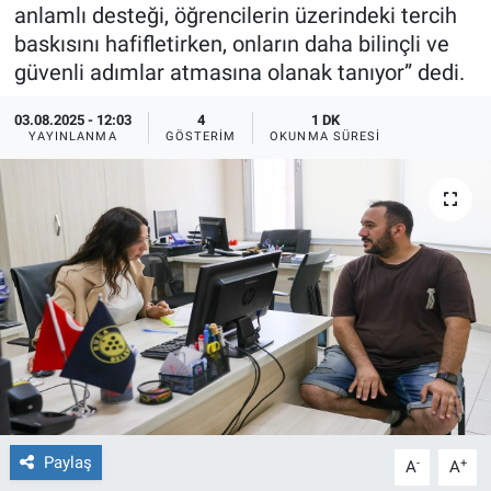
anlamlı desteği, öğrencilerin üzerindeki tercih
Ege'den Esintiler
İletişim
baskısını hafifletirken, onların daha bilinçli ve
güvenli adımlar atmasına olanak tanıyor” dedi.
Eğitim
03.08.2025 - 12:03
4
1 DK
YAYINLANMA
GÖSTERIM
OKUNMA SÜRESI
Eğlence
Ekonomi
Forum
Gerçeğin İzinde
Gün Başlıyor
Gün Bitiyor
Paylaş
-
+
A
A
Gün Ortası