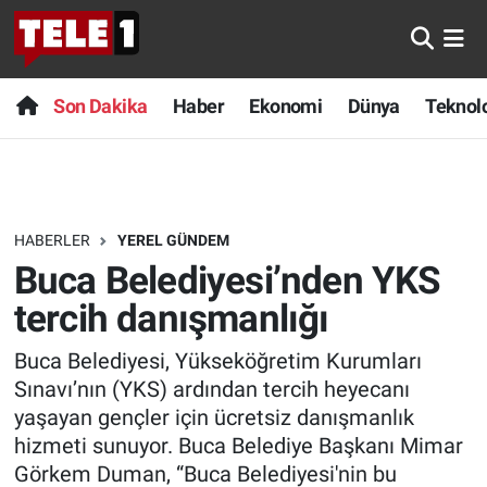
Anında Manşet
Son Dakika
Nöbetçi Eczaneler
Son Dakika
Haber
Ekonomi
Dünya
Teknolo
Başka Sohbetler
Haber
Hava Durumu
Belgesel
Ekonomi
Namaz Vakitleri
HABERLER
YEREL GÜNDEM
Bilim turu
Dünya
Trafik Durumu
Buca Belediyesi’nden YKS
Bilim ve Teknoloji Evreni
Teknoloji
Süper Lig Puan Durumu ve Fikstür
tercih danışmanlığı
Buca Belediyesi, Yükseköğretim Kurumları
Doğa Konuşuyor
Sağlık
Tüm Manşetler
Sınavı’nın (YKS) ardından tercih heyecanı
Dünya
Spor
Son Dakika Haberleri
yaşayan gençler için ücretsiz danışmanlık
hizmeti sunuyor. Buca Belediye Başkanı Mimar
Ege Saati
Yayın Akışı
Haber Arşivi
Görkem Duman, “Buca Belediyesi'nin bu