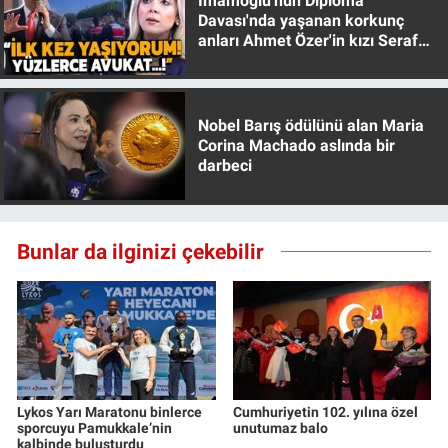
İmamoğlu'nun Diploma
Davası'nda yaşanan korkunç
anları Ahmet Özer'in kızı Seraf
Özer anlattı!
Nobel Barış ödülünü alan Maria
Corina Machado aslında bir
darbeci
Bunlar da ilginizi çekebilir
Lykos Yarı Maratonu binlerce
Cumhuriyetin 102. yılına özel
sporcuyu Pamukkale’nin
unutumaz balo
kalbinde buluşturdu