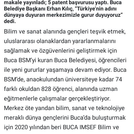
makale yayınladı; 5 patent başvurusu yaptı. Buca
Belediye Başkanı Erhan Kılıç, “Türkiye’nin adını
Gündem Özel
dünyaya duyuran merkezimizle gurur duyuyoruz”
dedi.
Günün görüntüsü
Bilim ve sanat alanında gençleri teşvik etmek,
uluslararası olanaklardan yararlanmalarını
Haber
sağlamak ve özgüvenlerini geliştirmek için
Buca BSM’yi kuran Buca Belediyesi, öğrencileri
İlan
ile yeni gururlar yaşamaya devam ediyor. Buca
Kimdir
BSM’de, anaokulundan üniversiteye kadar 74
farklı okuldan 828 öğrenci, alanında uzman
Koronavirüs
eğitmenlerle çalışmalar gerçekleştiriyor.
Kültür Sanat
Merkez öte yandan bilim, sanat ve teknolojiye
meraklı dünya gençlerini Buca’da buluşturmak
Ne demişti
için 2020 yılından beri BUCA IMSEF Bilim ve