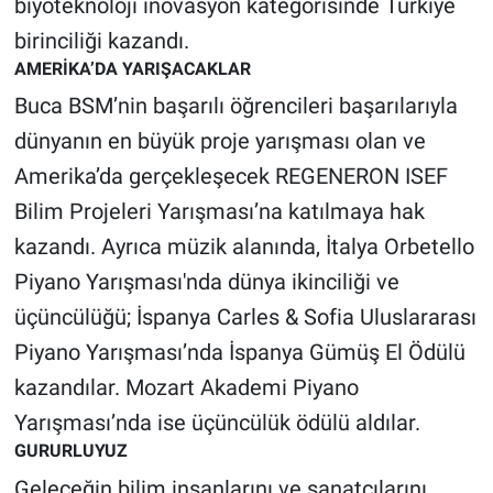
biyoteknoloji inovasyon kategorisinde Türkiye
Yerel Yaşam
birinciliği kazandı.
AMERİKA’DA YARIŞACAKLAR
Canlı Yayın
Buca BSM’nin başarılı öğrencileri başarılarıyla
dünyanın en büyük proje yarışması olan ve
Amerika’da gerçekleşecek REGENERON ISEF
Bilim Projeleri Yarışması’na katılmaya hak
kazandı. Ayrıca müzik alanında, İtalya Orbetello
Piyano Yarışması'nda dünya ikinciliği ve
üçüncülüğü; İspanya Carles & Sofia Uluslararası
Piyano Yarışması’nda İspanya Gümüş El Ödülü
kazandılar. Mozart Akademi Piyano
Yarışması’nda ise üçüncülük ödülü aldılar.
GURURLUYUZ
Geleceğin bilim insanlarını ve sanatçılarını