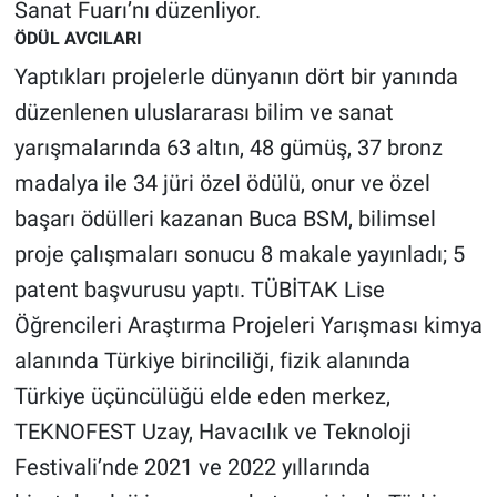
Nedir
Sanat Fuarı’nı düzenliyor.
ÖDÜL AVCILARI
Popüler
Yaptıkları projelerle dünyanın dört bir yanında
düzenlenen uluslararası bilim ve sanat
Programlar
yarışmalarında 63 altın, 48 gümüş, 37 bronz
Sağlık
madalya ile 34 jüri özel ödülü, onur ve özel
başarı ödülleri kazanan Buca BSM, bilimsel
Spor
proje çalışmaları sonucu 8 makale yayınladı; 5
patent başvurusu yaptı. TÜBİTAK Lise
Teknoloji
Öğrencileri Araştırma Projeleri Yarışması kimya
Türkiye'nin Geleceği
alanında Türkiye birinciliği, fizik alanında
Türkiye üçüncülüğü elde eden merkez,
Türkiye'nin Gündemi
TEKNOFEST Uzay, Havacılık ve Teknoloji
Yerel Gündem
Festivali’nde 2021 ve 2022 yıllarında