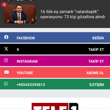
görülmektedir
6
16 ilde eş zamanlı “vatandaşlık”
operasyonu: 73 kişi gözaltına alındı
FACEBOOK
BEĞEN
X
TAKIP ET
INSTAGRAM
TAKIP ET
YOUTUBE
ABONE OL
+905423395813
İLETIŞIM