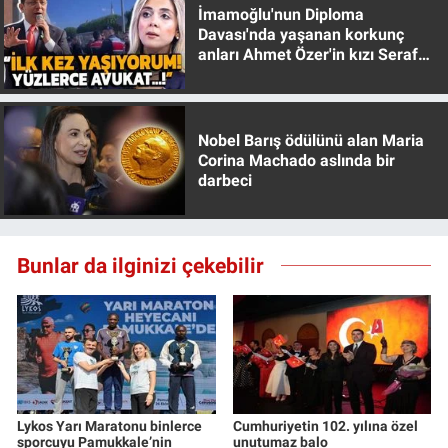
İmamoğlu'nun Diploma
Davası'nda yaşanan korkunç
anları Ahmet Özer'in kızı Seraf
Özer anlattı!
Nobel Barış ödülünü alan Maria
Corina Machado aslında bir
darbeci
Bunlar da ilginizi çekebilir
Lykos Yarı Maratonu binlerce
Cumhuriyetin 102. yılına özel
sporcuyu Pamukkale’nin
unutumaz balo