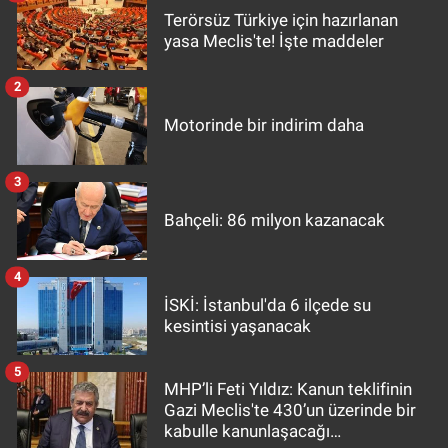
Terörsüz Türkiye için hazırlanan
yasa Meclis'te! İşte maddeler
2
Motorinde bir indirim daha
3
Bahçeli: 86 milyon kazanacak
4
İSKİ: İstanbul'da 6 ilçede su
kesintisi yaşanacak
5
MHP’li Feti Yıldız: Kanun teklifinin
Gazi Meclis'te 430’un üzerinde bir
kabulle kanunlaşacağı