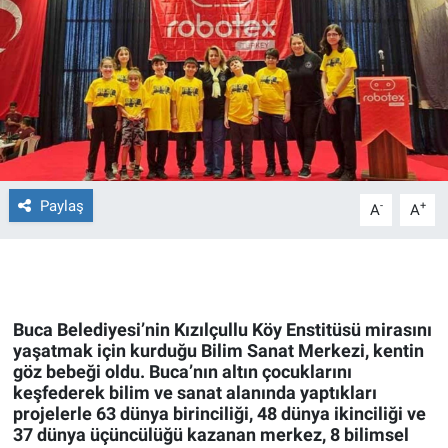
Ege'den Esintiler
İletişim
Eğitim
Eğlence
Ekonomi
Paylaş
-
+
A
A
Forum
Gerçeğin İzinde
Buca Belediyesi’nin Kızılçullu Köy Enstitüsü mirasını
Gün Başlıyor
yaşatmak için kurduğu Bilim Sanat Merkezi, kentin
göz bebeği oldu. Buca’nın altın çocuklarını
keşfederek bilim ve sanat alanında yaptıkları
Gün Bitiyor
projelerle 63 dünya birinciliği, 48 dünya ikinciliği ve
37 dünya üçüncülüğü kazanan merkez, 8 bilimsel
Gün Ortası