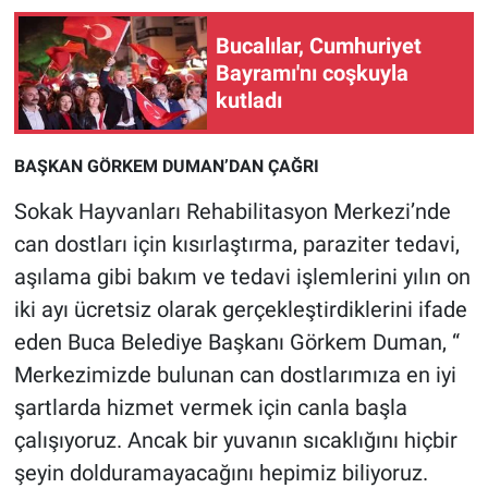
Nedir
Bucalılar, Cumhuriyet
Popüler
Bayramı'nı coşkuyla
kutladı
Programlar
BAŞKAN GÖRKEM DUMAN’DAN ÇAĞRI
Sağlık
Sokak Hayvanları Rehabilitasyon Merkezi’nde
Spor
can dostları için kısırlaştırma, paraziter tedavi,
aşılama gibi bakım ve tedavi işlemlerini yılın on
Teknoloji
iki ayı ücretsiz olarak gerçekleştirdiklerini ifade
eden Buca Belediye Başkanı Görkem Duman, “
Türkiye'nin Geleceği
Merkezimizde bulunan can dostlarımıza en iyi
Türkiye'nin Gündemi
şartlarda hizmet vermek için canla başla
çalışıyoruz. Ancak bir yuvanın sıcaklığını hiçbir
Yerel Gündem
şeyin dolduramayacağını hepimiz biliyoruz.