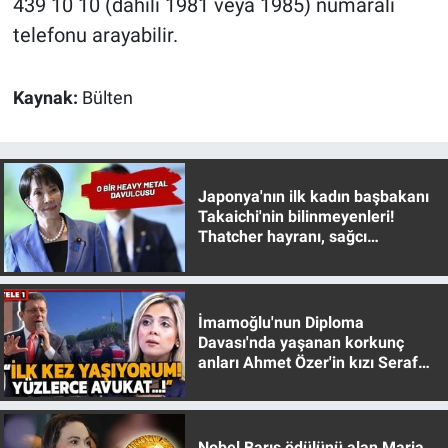
439 10 10 (dahili 1981 veya 1985) numaralı
telefonu arayabilir.
Kaynak:
Bülten
Japonya'nın ilk kadın başbakanı
Takaichi'nin bilinmeyenleri!
Thatcher hayranı, sağcı
muhafazakar
İmamoğlu'nun Diploma
Davası'nda yaşanan korkunç
anları Ahmet Özer'in kızı Seraf
Özer anlattı!
Nobel Barış ödülünü alan Maria