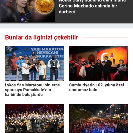
Corina Machado aslında bir
darbeci
Bunlar da ilginizi çekebilir
Lykos Yarı Maratonu binlerce
Cumhuriyetin 102. yılına özel
sporcuyu Pamukkale’nin
unutumaz balo
kalbinde buluşturdu