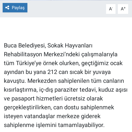
Paylaş
-
+
A
A
Gündem Özel
Günün görüntüsü
Haber
Buca Belediyesi, Sokak Hayvanları
Rehabilitasyon Merkezi’ndeki çalışmalarıyla
İlan
tüm Türkiye’ye örnek olurken, geçtiğimiz ocak
ayından bu yana 212 can sıcak bir yuvaya
Kimdir
kavuştu. Merkezden sahiplenilen tüm canların
Koronavirüs
kısırlaştırma, iç-dış paraziter tedavi, kuduz aşısı
ve pasaport hizmetleri ücretsiz olarak
Kültür Sanat
gerçekleştirilirken, can dostu sahiplenmek
isteyen vatandaşlar merkeze giderek
Ne demişti
sahiplenme işlemini tamamlayabiliyor.