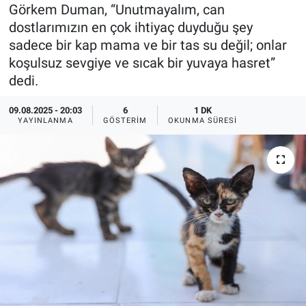
Görkem Duman, “Unutmayalım, can
Ege'den Esintiler
İletişim
dostlarımızın en çok ihtiyaç duyduğu şey
sadece bir kap mama ve bir tas su değil; onlar
Eğitim
koşulsuz sevgiye ve sıcak bir yuvaya hasret”
dedi.
Eğlence
09.08.2025 - 20:03
6
1 DK
YAYINLANMA
GÖSTERIM
OKUNMA SÜRESI
Ekonomi
Forum
Gerçeğin İzinde
Gün Başlıyor
Gün Bitiyor
Gün Ortası