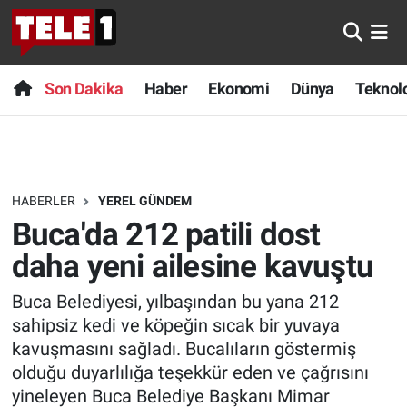
Anında Manşet
Son Dakika
Nöbetçi Eczaneler
Son Dakika
Haber
Ekonomi
Dünya
Teknolo
Başka Sohbetler
Haber
Hava Durumu
Belgesel
Ekonomi
Namaz Vakitleri
HABERLER
YEREL GÜNDEM
Bilim turu
Dünya
Trafik Durumu
Buca'da 212 patili dost
Bilim ve Teknoloji Evreni
Teknoloji
Süper Lig Puan Durumu ve Fikstür
daha yeni ailesine kavuştu
Buca Belediyesi, yılbaşından bu yana 212
Doğa Konuşuyor
Sağlık
Tüm Manşetler
sahipsiz kedi ve köpeğin sıcak bir yuvaya
Dünya
Spor
Son Dakika Haberleri
kavuşmasını sağladı. Bucalıların göstermiş
olduğu duyarlılığa teşekkür eden ve çağrısını
Ege Saati
Yayın Akışı
Haber Arşivi
yineleyen Buca Belediye Başkanı Mimar