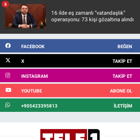
6
16 ilde eş zamanlı “vatandaşlık”
operasyonu: 73 kişi gözaltına alındı
FACEBOOK
BEĞEN
X
TAKIP ET
INSTAGRAM
TAKIP ET
YOUTUBE
ABONE OL
+905423395813
İLETIŞIM