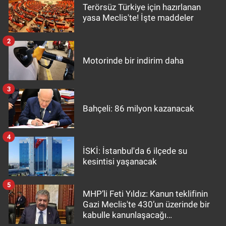
Terörsüz Türkiye için hazırlanan
yasa Meclis'te! İşte maddeler
2
Motorinde bir indirim daha
3
Bahçeli: 86 milyon kazanacak
4
İSKİ: İstanbul'da 6 ilçede su
kesintisi yaşanacak
5
MHP’li Feti Yıldız: Kanun teklifinin
Gazi Meclis'te 430’un üzerinde bir
kabulle kanunlaşacağı
görülmektedir