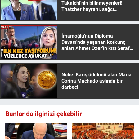
Takaichi'nin bilinmeyenleri!
Yerel Yaşam
Thatcher hayranı, sağcı
muhafazakar
Canlı Yayın
İmamoğlu'nun Diploma
Davası'nda yaşanan korkunç
anları Ahmet Özer'in kızı Seraf
Özer anlattı!
Nobel Barış ödülünü alan Maria
Corina Machado aslında bir
darbeci
Bunlar da ilginizi çekebilir