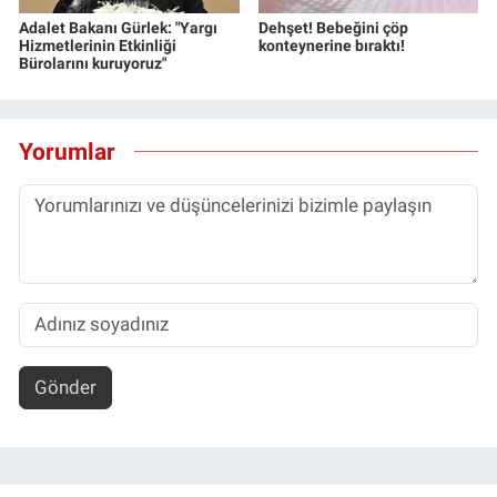
Adalet Bakanı Gürlek: "Yargı
Dehşet! Bebeğini çöp
Hizmetlerinin Etkinliği
konteynerine bıraktı!
Bürolarını kuruyoruz"
Yorumlar
Gönder