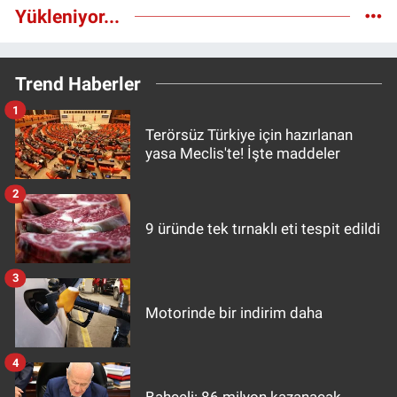
Yükleniyor...
Trend Haberler
1
Terörsüz Türkiye için hazırlanan
yasa Meclis'te! İşte maddeler
2
9 üründe tek tırnaklı eti tespit edildi
3
Motorinde bir indirim daha
4
Bahçeli: 86 milyon kazanacak