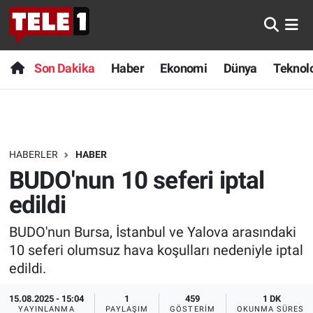
Anında Manşet
Son Dakika
Nöbetçi Eczaneler
Son Dakika
Haber
Ekonomi
Dünya
Teknolo
Başka Sohbetler
Haber
Hava Durumu
Belgesel
Ekonomi
Namaz Vakitleri
HABERLER
HABER
Bilim turu
Dünya
Trafik Durumu
BUDO'nun 10 seferi iptal
Bilim ve Teknoloji Evreni
Teknoloji
Süper Lig Puan Durumu ve Fikstür
edildi
BUDO'nun Bursa, İstanbul ve Yalova arasındaki
Doğa Konuşuyor
Sağlık
Tüm Manşetler
10 seferi olumsuz hava koşulları nedeniyle iptal
Dünya
Spor
Son Dakika Haberleri
edildi.
15.08.2025 - 15:04
1
459
1 DK
Ege Saati
Yayın Akışı
Haber Arşivi
YAYINLANMA
PAYLAŞIM
GÖSTERIM
OKUNMA SÜRESI