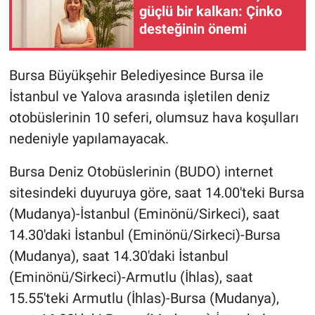
güçlü bir kalkan: Çinko
desteğinin önemi
Gündem Özel
Günün görüntüsü
Bursa Büyükşehir Belediyesince Bursa ile
İstanbul ve Yalova arasında işletilen deniz
Haber
otobüslerinin 10 seferi, olumsuz hava koşulları
nedeniyle yapılamayacak.
İlan
Bursa Deniz Otobüslerinin (BUDO) internet
Kimdir
sitesindeki duyuruya göre, saat 14.00'teki Bursa
Koronavirüs
(Mudanya)-İstanbul (Eminönü/Sirkeci), saat
14.30'daki İstanbul (Eminönü/Sirkeci)-Bursa
Kültür Sanat
(Mudanya), saat 14.30'daki İstanbul
(Eminönü/Sirkeci)-Armutlu (İhlas), saat
Ne demişti
15.55'teki Armutlu (İhlas)-Bursa (Mudanya),