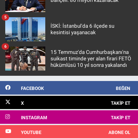
5
İSKİ: İstanbul'da 6 ilçede su
kesintisi yaşanacak
6
15 Temmuz'da Cumhurbaşkanı'na
suikast timinde yer alan firari FETÖ
hükümlüsü 10 yıl sonra yakalandı
FACEBOOK
BEĞEN
X
TAKIP ET
INSTAGRAM
TAKIP ET
YOUTUBE
ABONE OL