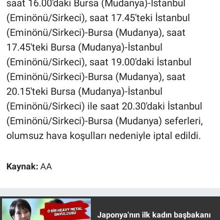
saat 16.00'daki Bursa (Mudanya)-İstanbul
Nedir
(Eminönü/Sirkeci), saat 17.45'teki İstanbul
Popüler
(Eminönü/Sirkeci)-Bursa (Mudanya), saat
17.45'teki Bursa (Mudanya)-İstanbul
Programlar
(Eminönü/Sirkeci), saat 19.00'daki İstanbul
(Eminönü/Sirkeci)-Bursa (Mudanya), saat
Sağlık
20.15'teki Bursa (Mudanya)-İstanbul
Spor
(Eminönü/Sirkeci) ile saat 20.30'daki İstanbul
(Eminönü/Sirkeci)-Bursa (Mudanya) seferleri,
Teknoloji
olumsuz hava koşulları nedeniyle iptal edildi.
Türkiye'nin Geleceği
Kaynak:
AA
Türkiye'nin Gündemi
Yerel Gündem
Japonya'nın ilk kadın başbakanı