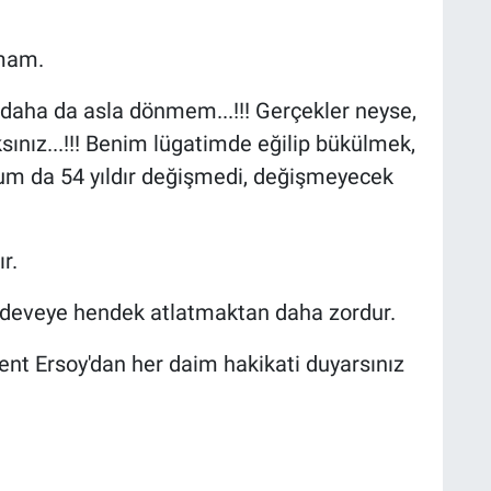
kmam.
daha da asla dönmem...!!! Gerçekler neyse,
ınız...!!! Benim lügatimde eğilip bükülmek,
şum da 54 yıldır değişmedi, değişmeyecek
r.
 deveye hendek atlatmaktan daha zordur.
lent Ersoy'dan her daim hakikati duyarsınız