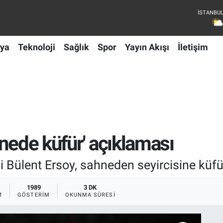
ya
Teknoloji
Sağlık
Spor
Yayın Akışı
İletişim
nede küfür' açıklaması
Bülent Ersoy, sahneden seyircisine küfür e
1989
3 DK
M
GÖSTERIM
OKUNMA SÜRESI