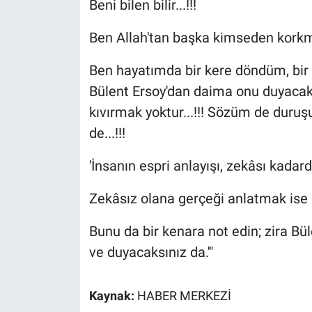
Beni bilen bilir...!!!
Ben Allah'tan başka kimseden kor
Ben hayatımda bir kere döndüm, bir 
Bülent Ersoy'dan daima onu duyacaks
kıvırmak yoktur...!!! Sözüm de duru
de...!!!
'İnsanın espri anlayışı, zekâsı kadardı
Zekâsız olana gerçeği anlatmak ise
Bunu da bir kenara not edin; zira Bü
ve duyacaksınız da.'"
Kaynak:
HABER MERKEZİ