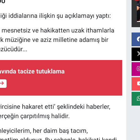
DU
iği iddialarına ilişkin şu açıklamayı yaptı:
ne mesnetsiz ve hakikatten uzak ithamlarla
k müziğine ve aziz milletine adamış bir
üzücüdür...
avında tacize tutuklama
cisine hakaret etti’ şeklindeki haberler,
eğin çarpıtılmış halidir.
leyicilerim, her daim baş tacım,
ymetlim oldunuz. Bu sebeple, hakikati kendi