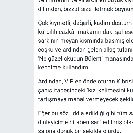
Yerel Yaşam
dilimden, bizzat size iletmek boynu
Canlı Yayın
Çok kıymetli, değerli, kadim dostu
kürdilihicazkâr makamındaki şaheseri 
şarkının meyan kısmında basmış old
coşku ve ardından gelen alkış tufanın
‘Ne güzel okudun Bülent’ manasında bu
kendime kullandım.
Ardından, VIP en önde oturan Kıbrısl
şahıs ifadesindeki ‘kız’ kelimesini
tartışmaya mahal vermeyecek şekilde 
Eğer bu söz, iddia edildiği gibi tüm
dinleyicime hitaben sarf edilmiş ol
salona dönük bir şekilde olurdu.