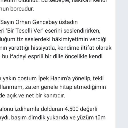
mun borcudur.
m Sayın Orhan Gencebay üstadın
‘Bir Teselli Ver’ eserini seslendirirken,
uğum tiz seslerdeki hâkimiyetimin verdiği
ın yarattığı hissiyatla, kendime iltifat olarak
 ifadeyi esprili bir dille öncelikle kendi
ı yakın dostum İpek Hanım'a yönelip, tekil
 kullanmam, zaten genele hitap etmediğimin
açık ve net bir kanıtıdır.
 salonu izdihamla dolduran 4.500 değerli
saydı, başım dimdik yukarıda ve yüzüm tüm