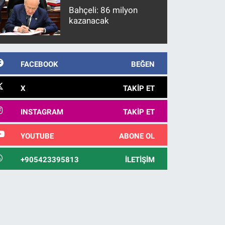
Bahçeli: 86 milyon
kazanacak
FACEBOOK
BEĞEN
X
TAKIP ET
INSTAGRAM
TAKIP ET
YOUTUBE
ABONE OL
+905423395813
İLETIŞIM