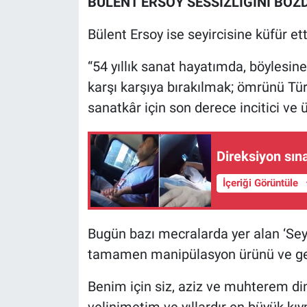
BÜLENT ERSOY SESSİZLİĞİNİ BOZ
Nedir
Bülent Ersoy ise seyircisine küfür ett
Popüler
“54 yıllık sanat hayatımda, böylesi
Programlar
karşı karşıya bırakılmak; ömrünü Tür
sanatkâr için son derece incitici ve 
Sağlık
Spor
Direksiyon sın
Teknoloji
İçeriği Görüntüle
Türkiye'nin Geleceği
Bugün bazı mecralarda yer alan ‘Seyir
Türkiye'nin Gündemi
tamamen manipülasyon ürünü ve gerç
Yerel Gündem
Benim için siz, aziz ve muhterem din
velinimetim ve yıllardır en büyük kı