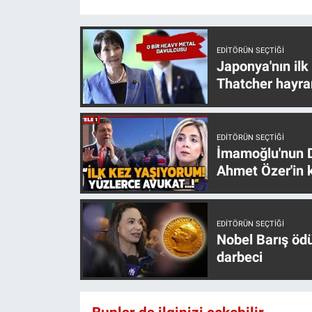
EDITÖRÜN SEÇTIĞI
Japonya'nın ilk
Thatcher hayra
EDITÖRÜN SEÇTIĞI
İmamoğlu'nun D
Ahmet Özer'in k
EDITÖRÜN SEÇTIĞI
Nobel Barış öd
darbeci