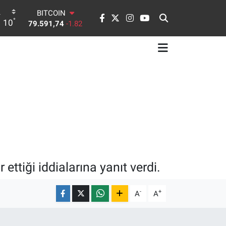
DOLAR
°
10
45,43620
0.02
EURO
53,38690
0.19
STERLİN
61,60380
0.18
G.ALTIN
6862,09000
0.19
BİST100
14.598,00
0
BITCOIN
79.591,74
-1.82
ttiği iddialarına yanıt verdi.
-
+
A
A