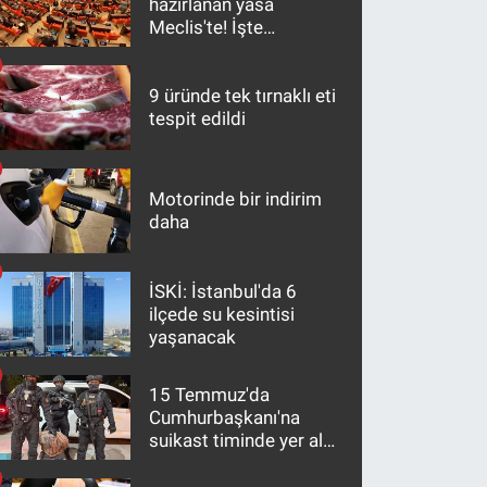
hazırlanan yasa
Meclis'te! İşte
maddeler
9 üründe tek tırnaklı eti
tespit edildi
Motorinde bir indirim
daha
İSKİ: İstanbul'da 6
ilçede su kesintisi
yaşanacak
15 Temmuz'da
Cumhurbaşkanı'na
suikast timinde yer alan
firari FETÖ hükümlüsü
10 yıl sonra yakalandı