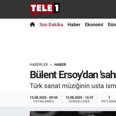
Anında Manşet
Son Dakika
Nöbetçi Eczaneler
Son Dakika
Haber
Ekonomi
Dün
Başka Sohbetler
Haber
Hava Durumu
Belgesel
Ekonomi
Namaz Vakitleri
Bilim turu
Dünya
Trafik Durumu
HABERLER
HABER
Bülent Ersoy'dan 'sah
Bilim ve Teknoloji Evreni
Teknoloji
Süper Lig Puan Durumu ve Fikstür
Türk sanat müziğinin usta ismi 
Doğa Konuşuyor
Sağlık
Tüm Manşetler
13.08.2025 - 09:50
13.08.2025 - 12:37
1
Dünya
Spor
Son Dakika Haberleri
YAYINLANMA
GÜNCELLEME
PAYLAŞI
Ege Saati
Yayın Akışı
Haber Arşivi