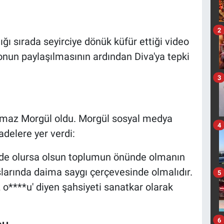
2
ğı sırada seyirciye dönük küfür ettiği video
un paylaşılmasının ardından Diva'ya tepki
3
ılmaz Morgül oldu. Morgül sosyal medya
4
delere yer verdi:
ede olursa olsun toplumun önünde olmanın
şlarında daima saygı çerçevesinde olmalıdır.
5
 o****u' diyen şahsiyeti sanatkar olarak
6