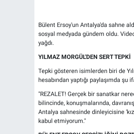
Gündem Özel
Bülent Ersoy'un Antalya'da sahne aldı
Günün görüntüsü
sosyal medyada gündem oldu. Videon
yağdı.
Haber
YILMAZ MORGÜL'DEN SERT TEPKİ
İlan
Tepki gösteren isimlerden biri de Y
Kimdir
hesabından yaptığı paylaşımda şu ifa
Koronavirüs
"REZALET! Gerçek bir sanatkar ner
bilincinde, konuşmalarında, davranı
Kültür Sanat
Antalya sahnesinde dinleyicisine 'kız
kabul etmiyorum."
Ne demişti