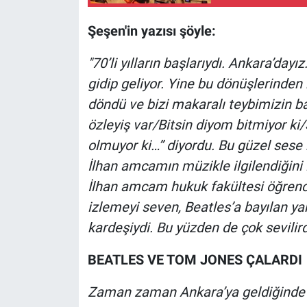
Nedir
Şeşen'in yazısı şöyle:
Popüler
"70’li yılların başlarıydı. Ankara’day
Programlar
gidip geliyor. Yine bu dönüşlerinden
döndü ve bizi makaralı teybimizin ba
Sağlık
özleyiş var/Bitsin diyom bitmiyor k
olmuyor ki…” diyordu. Bu güzel sese 
Spor
İlhan amcamın müzikle ilgilendiğini
Teknoloji
İlhan amcam hukuk fakültesi öğrenc
izlemeyi seven, Beatles’a bayılan ya
Türkiye'nin Geleceği
kardeşiydi. Bu yüzden de çok sevilird
Türkiye'nin Gündemi
BEATLES VE TOM JONES ÇALARDI
Yerel Gündem
Zaman zaman Ankara’ya geldiğinde m