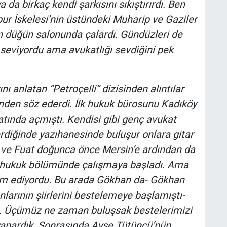
 da birkaç kendi şarkısını sıkıştırırdı. Ben
ur İskelesi’nin üstündeki Muharip ve Gaziler
an düğün salonunda çalardı. Gündüzleri de
 seviyordu ama avukatlığı sevdiğini pek
 anlatan “Petroçelli” dizisinden alıntılar
inden söz ederdi. İlk hukuk bürosunu Kadıköy
atında açmıştı. Kendisi gibi genç avukat
rdiğinde yazıhanesinde buluşur onlara gitar
is ve Fuat doğunca önce Mersin’e ardından da
ın hukuk bölümünde çalışmaya başladı. Ama
vam ediyordu. Bu arada Gökhan da- Gökhan
larının şiirlerini bestelemeye başlamıştı-
k. Üçümüz ne zaman buluşsak bestelerimizi
r yapardık. Sonrasında Ayşe Tütüncü’nün