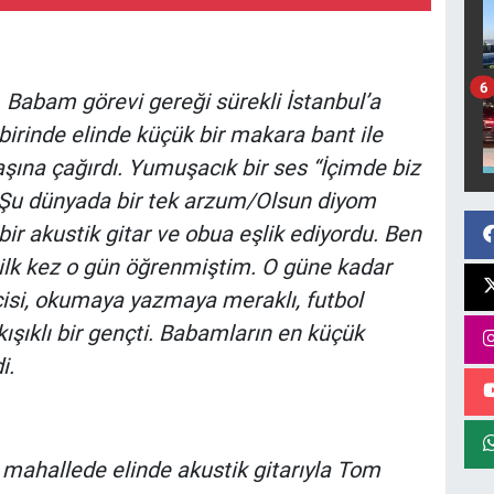
6
ız. Babam görevi gereği sürekli İstanbul’a
 birinde elinde küçük bir makara bant ile
şına çağırdı. Yumuşacık bir ses “İçimde biz
i/Şu dünyada bir tek arzum/Olsun diyom
bir akustik gitar ve obua eşlik ediyordu. Ben
 ilk kez o gün öğrenmiştim. O güne kadar
isi, okumaya yazmaya meraklı, futbol
kışıklı bir gençti. Babamların en küçük
i.
ahallede elinde akustik gitarıyla Tom