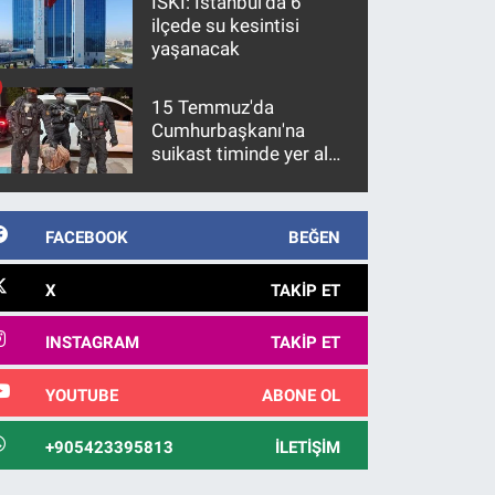
İSKİ: İstanbul'da 6
ilçede su kesintisi
yaşanacak
15 Temmuz'da
Cumhurbaşkanı'na
suikast timinde yer alan
firari FETÖ hükümlüsü
10 yıl sonra yakalandı
FACEBOOK
BEĞEN
X
TAKIP ET
INSTAGRAM
TAKIP ET
YOUTUBE
ABONE OL
+905423395813
İLETIŞIM