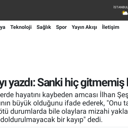
ya
Teknoloji
Sağlık
Spor
Yayın Akışı
İletişim
ı yazdı: Sanki hiç gitmemiş 
rde hayatını kaybeden amcası İlhan Şeşen
rının büyük olduğunu ifade ederek, "Onu t
 kötü durumlarda bile olaylara mizahi ya
 doldurulmayacak bir kayıp" dedi.