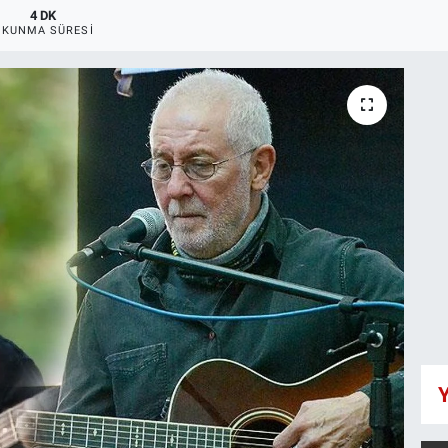
4 DK
OKUNMA SÜRESI
Y