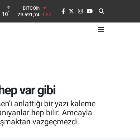
BITCOIN
°
10
79.591,74
-1.82
DOLAR
45,43620
0.02
EURO
53,38690
0.19
STERLİN
61,60380
0.18
G.ALTIN
6862,09000
0.19
BİST100
14.598,00
0
hep var gibi
'i anlattığı bir yazı kaleme
anıyanlar hep bilir. Amcayla
klaşmaktan vazgeçmezdi.