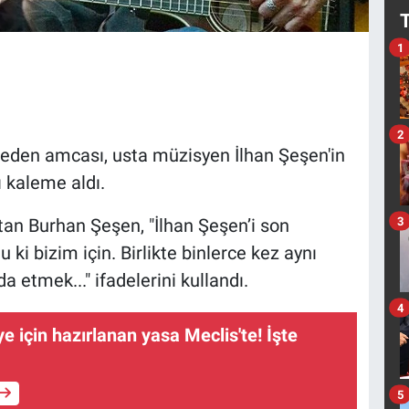
1
2
beden amcası, usta müzisyen İlhan Şeşen'in
ı kaleme aldı.
3
tan Burhan Şeşen, "İlhan Şeşen’i son
ki bizim için. Birlikte binlerce kez aynı
 etmek..." ifadelerini kullandı.
4
e için hazırlanan yasa Meclis'te! İşte
5