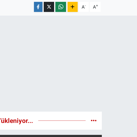
-
+
A
A
ükleniyor...