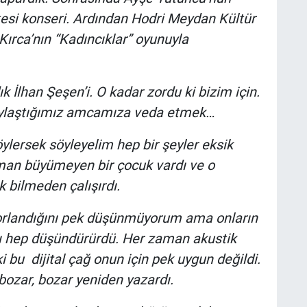
tesi konseri. Ardından Hodri Meydan Kültür
ırca’nın “Kadıncıklar” oyunuyla
 İlhan Şeşen’i. O kadar zordu ki bizim için.
 paylaştığımız amcamıza veda etmek…
ylersek söyleyelim hep bir şeyler eksik
aman büyümeyen bir çocuk vardı ve o
 bilmeden çalışırdı.
zorlandığını pek düşünmüyorum ama onların
 hep düşündürürdü. Her zaman akustik
 bu dijital çağ onun için pek uygun değildi.
 bozar, bozar yeniden yazardı.