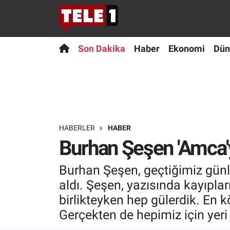
Anında Manşet
Son Dakika
Nöbetçi Eczaneler
Son Dakika
Haber
Ekonomi
Dün
Başka Sohbetler
Haber
Hava Durumu
Belgesel
Ekonomi
Namaz Vakitleri
Bilim turu
Dünya
Trafik Durumu
HABERLER
HABER
Burhan Şeşen 'Amca'y
Bilim ve Teknoloji Evreni
Teknoloji
Süper Lig Puan Durumu ve Fikstür
Burhan Şeşen, geçtiğimiz günle
Doğa Konuşuyor
Sağlık
Tüm Manşetler
aldı. Şeşen, yazısında kayıpla
Dünya
Spor
Son Dakika Haberleri
birlikteyken hep gülerdik. En
Gerçekten de hepimiz için yeri
Ege Saati
Yayın Akışı
Haber Arşivi