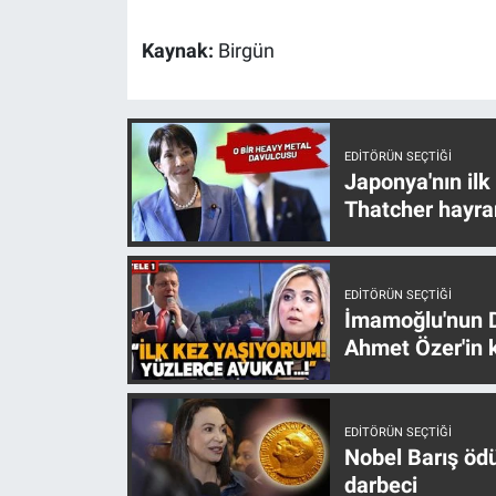
Kaynak:
Birgün
EDITÖRÜN SEÇTIĞI
Japonya'nın ilk
Thatcher hayra
EDITÖRÜN SEÇTIĞI
İmamoğlu'nun D
Ahmet Özer'in k
EDITÖRÜN SEÇTIĞI
Nobel Barış öd
darbeci