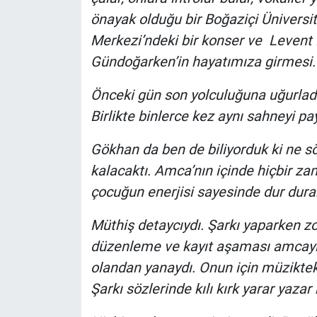
önayak olduğu bir Boğaziçi Üniversi
Merkezi’ndeki bir konser ve Levent K
Gündoğarken’in hayatımıza girmesi.
Önceki gün son yolculuğuna uğurladık
Birlikte binlerce kez aynı sahneyi
Gökhan da ben de biliyorduk ki ne sö
kalacaktı. Amca’nın içinde hiçbir z
çocuğun enerjisi sayesinde dur durak
Müthiş detaycıydı. Şarkı yaparken 
düzenleme ve kayıt aşaması amcayı
olandan yanaydı. Onun için müzikteki
Şarkı sözlerinde kılı kırk yarar yazar