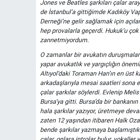
Jones ve Beatles şarkıları çalar araya
Yerel Yaşam
de İstanbul’a gittiğimde Kadıköy Vap
Derneği’ne gelir sağlamak için açıl
Canlı Yayın
hep provalarla geçerdi. Hukuk’u çok
zannetmiyordum.
O zamanlar bir avukatın duruşmalarını
yapar avukatlık ve yargıçlığın önem
Altıyol’daki Toraman Han’ın en üst k
arkadaşlarıyla mesai saatleri sona e
çalar şarkılar söylerdi. Evlenip Mel
Bursa’ya gitti. Bursa’da bir bankan
hala şarkılar yazıyor, üretmeye de
zaten 12 yaşından itibaren Halk Ozan
bende şarkılar yazmaya başlamıştı
çalar, onlara introlar bulur, vokalle