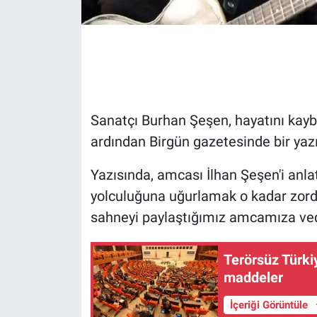
Gündem Özel
Günün görüntüsü
Haber
Sanatçı Burhan Şeşen, hayatını kay
ardından Birgün gazetesinde bir yaz
İlan
Yazısında, amcası İlhan Şeşen'i anla
Kimdir
yolculuğuna uğurlamak o kadar zordu 
Koronavirüs
sahneyi paylaştığımız amcamıza veda
Kültür Sanat
Terörsüz Türkiy
maddeler
Ne demişti
İçeriği Görüntüle