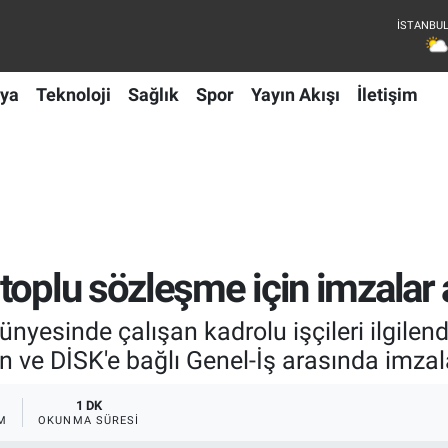
ya
Teknoloji
Sağlık
Spor
Yayın Akışı
İletişim
oplu sözleşme için imzalar a
nyesinde çalışan kadrolu işçileri ilgilend
n ve DİSK'e bağlı Genel-İş arasında imzal
1 DK
M
OKUNMA SÜRESI