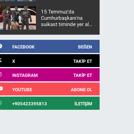
15 Temmuz'da
Cumhurbaşkanı'na
suikast timinde yer alan
firari FETÖ hükümlüsü
10 yıl sonra yakalandı
FACEBOOK
BEĞEN
X
TAKIP ET
INSTAGRAM
TAKIP ET
YOUTUBE
ABONE OL
+905423395813
İLETIŞIM