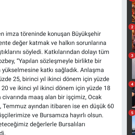
2
nen imza töreninde konuşan Büyükşehir
ente değer katmak ve halkın sorunlarına
ıklarını söyledi. Katkılarından dolayı tüm
3
bey, “Yapılan sözleşmeyle birlikte bir
n yükselmesine katkı sağladık. Anlaşma
yüzde 25, birinci yıl ikinci dönem için yüzde
4
e 20 ve ikinci yıl ikinci dönem için yüzde 18
a civarında maaş alan bir işçimiz, Ocak
da, Temmuz ayından itibaren ise en düşük 60
5
işçilerimize ve Bursamıza hayırlı olsun.
eteceğimiz değerlerle Bursalıları
i.