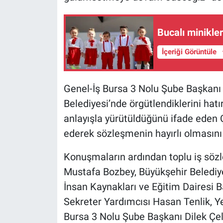
Nedir
Popüler
Bucalı minikle
İçeriği Görüntüle
Programlar
Sağlık
Genel-İş Bursa 3 Nolu Şube Başkanı D
Belediyesi’nde örgütlendiklerini hatır
Spor
anlayışla yürütüldüğünü ifade eden 
Teknoloji
ederek sözleşmenin hayırlı olmasını 
Konuşmaların ardından toplu iş söz
Türkiye'nin Geleceği
Mustafa Bozbey, Büyükşehir Belediyes
Türkiye'nin Gündemi
İnsan Kaynakları ve Eğitim Dairesi 
Sekreter Yardımcısı Hasan Tenlik, Y
Yerel Gündem
Bursa 3 Nolu Şube Başkanı Dilek Çel