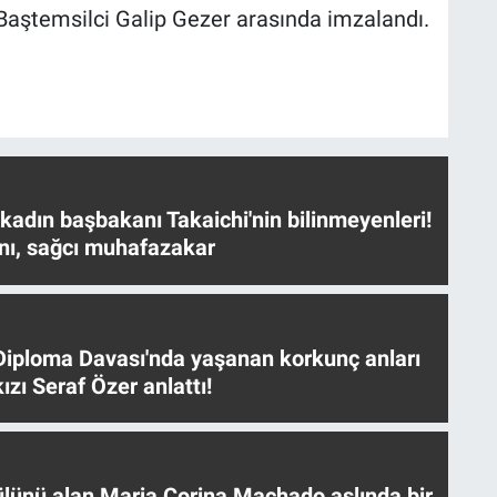
 Baştemsilci Galip Gezer arasında imzalandı.
 kadın başbakanı Takaichi'nin bilinmeyenleri!
nı, sağcı muhafazakar
iploma Davası'nda yaşanan korkunç anları
ızı Seraf Özer anlattı!
ülünü alan Maria Corina Machado aslında bir