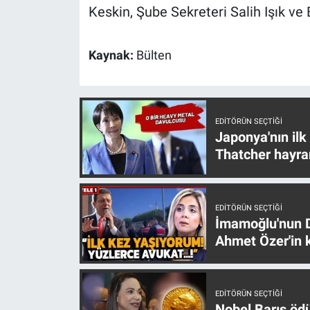
Keskin, Şube Sekreteri Salih Işık ve
Yerel Yaşam
Canlı Yayın
Kaynak:
Bülten
EDITÖRÜN SEÇTIĞI
Japonya'nın ilk
Thatcher hayra
EDITÖRÜN SEÇTIĞI
İmamoğlu'nun D
Ahmet Özer'in k
EDITÖRÜN SEÇTIĞI
Nobel Barış öd