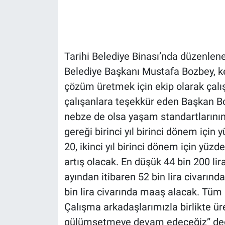
Gündem Özel
Günün görüntüsü
Tarihi Belediye Binası’nda düzenle
Belediye Başkanı Mustafa Bozbey, k
Haber
çözüm üretmek için ekip olarak çalışt
çalışanlara teşekkür eden Başkan Boz
İlan
nebze de olsa yaşam standartlarını
Kimdir
gereği birinci yıl birinci dönem için 
20, ikinci yıl birinci dönem için yüzd
Koronavirüs
artış olacak. En düşük 44 bin 200 lir
ayından itibaren 52 bin lira civarın
Kültür Sanat
bin lira civarında maaş alacak. Tüm 
Ne demişti
Çalışma arkadaşlarımızla birlikte ür
gülümsetmeye devam edeceğiz” ded