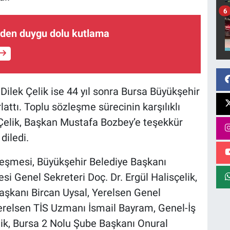
6
rden duygu dolu kutlama
ilek Çelik ise 44 yıl sonra Bursa Büyükşehir
lattı. Toplu sözleşme sürecinin karşılıklı
Çelik, Başkan Mustafa Bozbey’e teşekkür
diledi.
leşmesi, Büyükşehir Belediye Başkanı
i Genel Sekreteri Doç. Dr. Ergül Halisçelik,
Başkanı Bircan Uysal, Yerelsen Genel
erelsen TİS Uzmanı İsmail Bayram, Genel-İş
ik, Bursa 2 Nolu Şube Başkanı Onural