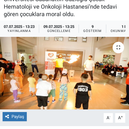
Hematoloji ve Onkoloji Hastanesi’nde tedavi
Ege'den Esintiler
İletişim
gören çocuklara moral oldu.
Eğitim
07.07.2025 - 13:23
09.07.2025 - 13:25
9
1 DK
YAYINLANMA
GÜNCELLEME
GÖSTERIM
OKUNMA S
Eğlence
Ekonomi
Forum
Gerçeğin İzinde
Gün Başlıyor
Gün Bitiyor
Paylaş
-
+
A
A
Gün Ortası