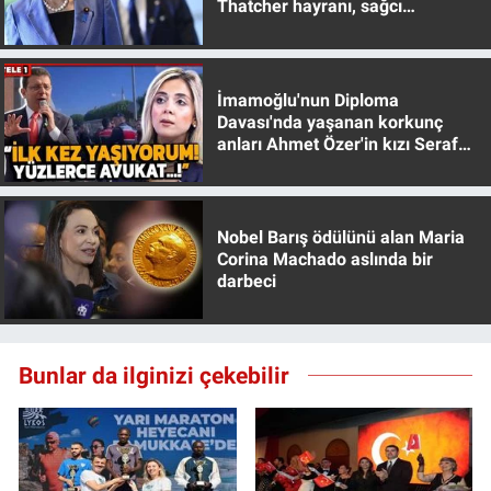
Thatcher hayranı, sağcı
Yerel Yaşam
muhafazakar
Canlı Yayın
İmamoğlu'nun Diploma
Davası'nda yaşanan korkunç
anları Ahmet Özer'in kızı Seraf
Özer anlattı!
Nobel Barış ödülünü alan Maria
Corina Machado aslında bir
darbeci
Bunlar da ilginizi çekebilir