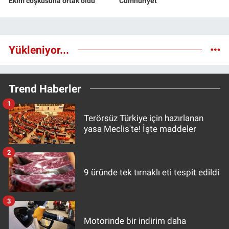
Ekim coşkusuna ortak oldu
Cumhuriyet
Yükleniyor...
Trend Haberler
1
Terörsüz Türkiye için hazırlanan
yasa Meclis'te! İşte maddeler
2
9 üründe tek tırnaklı eti tespit edildi
3
Motorinde bir indirim daha