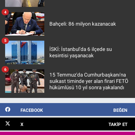
4
Bahçeli: 86 milyon kazanacak
5
İSKİ: İstanbul'da 6 ilçede su
kesintisi yaşanacak
6
15 Temmuz'da Cumhurbaşkanı'na
suikast timinde yer alan firari FETÖ
hükümlüsü 10 yıl sonra yakalandı
FACEBOOK
BEĞEN
X
TAKIP ET