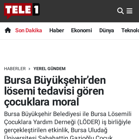
Anında Manşet
Son Dakika
Nöbetçi Eczaneler
Son Dakika
Haber
Ekonomi
Dünya
Teknolo
Başka Sohbetler
Haber
Hava Durumu
Belgesel
Ekonomi
Namaz Vakitleri
HABERLER
YEREL GÜNDEM
Bilim turu
Dünya
Trafik Durumu
Bursa Büyükşehir’den
Bilim ve Teknoloji Evreni
Teknoloji
Süper Lig Puan Durumu ve Fikstür
lösemi tedavisi gören
çocuklara moral
Doğa Konuşuyor
Sağlık
Tüm Manşetler
Bursa Büyükşehir Belediyesi ile Bursa Lösemili
Dünya
Spor
Son Dakika Haberleri
Çocuklara Yardım Derneği (LÖDER) iş birliğiyle
gerçekleştirilen etkinlik, Bursa Uludağ
Ege Saati
Yayın Akışı
Haber Arşivi
Üniversitesi Sabahattin Gazioğlu Çocuk