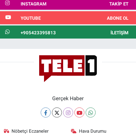
INSTAGRAM
TAKIP ET
YOUTUBE
ABONE OL
+905423395813
İLETIŞIM
Gerçek Haber
Nöbetçi Eczaneler
Hava Durumu