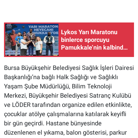
Gündem Özel
Günün görüntüsü
Lykos Yarı Maratonu
binlerce sporcuyu
Haber
Pamukkale’nin kalbinde
buluşturdu
İlan
Bursa Büyükşehir Belediyesi Sağlık İşleri Dairesi
Başkanlığı’na bağlı Halk Sağlığı ve Sağlıklı
Kimdir
Yaşam Şube Müdürlüğü, Bilim Teknoloji
Koronavirüs
Merkezi, Büyükşehir Belediyesi Satranç Kulübü
ve LÖDER tarafından organize edilen etkinlikte,
Kültür Sanat
çocuklar atölye çalışmalarına katılarak keyifli
bir gün geçirdi. Hastane bünyesinde
Ne demişti
düzenlenen el yıkama, balon gösterisi, parkur