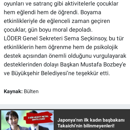
Nedir
oyunları ve satranç gibi aktivitelerle çocuklar
hem eğlendi hem de öğrendi. Boyama
Popüler
etkinlikleriyle de eğlenceli zaman geçiren
çocuklar, gün boyu moral depoladı.
Programlar
LÖDER Genel Sekreteri Sema Seçkinsoy, bu tür
Sağlık
etkinliklerin hem öğrenme hem de psikolojik
destek açısından önemli olduğunu vurgulayarak
Spor
desteklerinden dolayı Başkan Mustafa Bozbey’e
ve Büyükşehir Belediyesi’ne teşekkür etti.
Teknoloji
Türkiye'nin Geleceği
Kaynak:
Bülten
Türkiye'nin Gündemi
Japonya'nın ilk kadın başbakanı
Yerel Gündem
Takaichi'nin bilinmeyenleri!