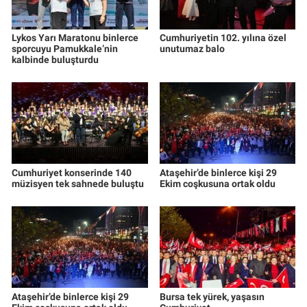
Lykos Yarı Maratonu binlerce
Cumhuriyetin 102. yılına özel
sporcuyu Pamukkale’nin
unutumaz balo
kalbinde buluşturdu
Cumhuriyet konserinde 140
Ataşehir’de binlerce kişi 29
müzisyen tek sahnede buluştu
Ekim coşkusuna ortak oldu
Ataşehir’de binlerce kişi 29
Bursa tek yürek, yaşasın