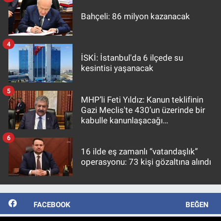
Bahçeli: 86 milyon kazanacak
4
İSKİ: İstanbul'da 6 ilçede su
kesintisi yaşanacak
5
MHP’li Feti Yıldız: Kanun teklifinin
Gazi Meclis'te 430’un üzerinde bir
kabulle kanunlaşacağı
görülmektedir
6
16 ilde eş zamanlı “vatandaşlık”
operasyonu: 73 kişi gözaltına alındı
FACEBOOK
BEĞEN