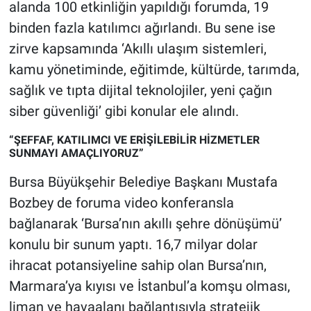
Nedir
alanda 100 etkinliğin yapıldığı forumda, 19
binden fazla katılımcı ağırlandı. Bu sene ise
Popüler
zirve kapsamında ‘Akıllı ulaşım sistemleri,
kamu yönetiminde, eğitimde, kültürde, tarımda,
Programlar
sağlık ve tıpta dijital teknolojiler, yeni çağın
siber güvenliği’ gibi konular ele alındı.
Sağlık
“ŞEFFAF, KATILIMCI VE ERİŞİLEBİLİR HİZMETLER
Spor
SUNMAYI AMAÇLIYORUZ”
Bursa Büyükşehir Belediye Başkanı Mustafa
Teknoloji
Bozbey de foruma video konferansla
Türkiye'nin Geleceği
bağlanarak ‘Bursa’nın akıllı şehre dönüşümü’
konulu bir sunum yaptı. 16,7 milyar dolar
Türkiye'nin Gündemi
ihracat potansiyeline sahip olan Bursa’nın,
Marmara’ya kıyısı ve İstanbul’a komşu olması,
Yerel Gündem
liman ve havaalanı bağlantısıyla stratejik