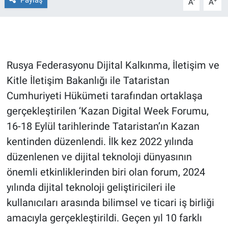
Paylaş
-
+
A
A
Gündem Özel
Günün görüntüsü
Rusya Federasyonu Dijital Kalkınma, İletişim ve
Haber
Kitle İletişim Bakanlığı ile Tataristan
Cumhuriyeti Hükümeti tarafından ortaklaşa
İlan
gerçekleştirilen ‘Kazan Digital Week Forumu,
16-18 Eylül tarihlerinde Tataristan’ın Kazan
Kimdir
kentinden düzenlendi. İlk kez 2022 yılında
Koronavirüs
düzenlenen ve dijital teknoloji dünyasının
önemli etkinliklerinden biri olan forum, 2024
Kültür Sanat
yılında dijital teknoloji geliştiricileri ile
kullanıcıları arasında bilimsel ve ticari iş birliği
Ne demişti
amacıyla gerçekleştirildi. Geçen yıl 10 farklı