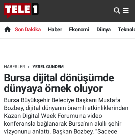
Anında Manşet
Son Dakika
Nöbetçi Eczaneler
Son Dakika
Haber
Ekonomi
Dünya
Teknolo
Başka Sohbetler
Haber
Hava Durumu
Belgesel
Ekonomi
Namaz Vakitleri
HABERLER
YEREL GÜNDEM
Bilim turu
Dünya
Trafik Durumu
Bursa dijital dönüşümde
Bilim ve Teknoloji Evreni
Teknoloji
Süper Lig Puan Durumu ve Fikstür
dünyaya örnek oluyor
Bursa Büyükşehir Belediye Başkanı Mustafa
Doğa Konuşuyor
Sağlık
Tüm Manşetler
Bozbey, dijital dünyanın önemli etkinliklerinden
Dünya
Spor
Son Dakika Haberleri
Kazan Digital Week Forumu'na video
konferansla bağlanarak Bursa’nın akıllı şehir
Ege Saati
Yayın Akışı
Haber Arşivi
vizyonunu anlattı. Başkan Bozbey, “Sadece