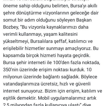
Yerel Yaşam
öneme sahip olduğunu belirten, Bursa’yı akıllı
şehre dönüştürme vizyonlarının geleceğe dair
Canlı Yayın
somut bir adım olduğunu söyleyen Başkan
Bozbey, “Bu vizyonla kaynaklarımızı daha
verimli kullanmayı, yaşam kalitesini
yükseltmeyi, Bursalılara şeffaf, katılımcı ve
erişilebilir hizmetler sunmayı amaçlıyoruz. Bu
kapsamda birçok hizmeti hayata geçirdik.
Bursa şehir interneti ile 100’den fazla noktada,
350’nin üzerinde erişim noktası kurduk. 10
milyonun üzerinde bağlantı sağladık. Böylece
vatandaşlarımıza ücretsiz, hızlı ve güvenli
internet sunuyoruz. Bizim için erişim, katılım ve
eşitlik demektir. Mobil uygulamalarımız artık
2,5 milyondan fazla kullanıcıya ulaştı” diye