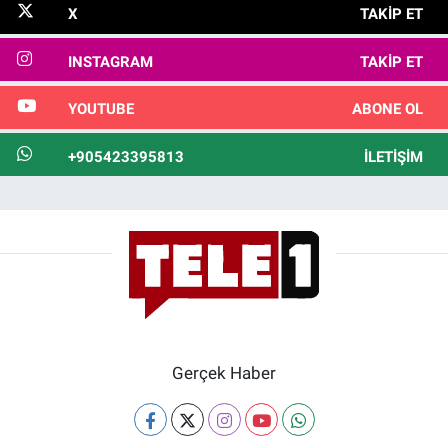
X
TAKIP ET
INSTAGRAM
TAKIP ET
YOUTUBE
ABONE OL
+905423395813
İLETIŞIM
Gerçek Haber