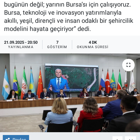
bugünün değil; yarının Bursa’sı için çalışıyoruz.
Ege'den Esintiler
İletişim
Bursa, teknoloji ve inovasyon yatırımlarıyla
akıllı, yeşil, dirençli ve insan odaklı bir şehircilik
Eğitim
modelini hayata geçiriyor” dedi.
Eğlence
21.09.2025 - 20:50
7
4 DK
YAYINLANMA
GÖSTERIM
OKUNMA SÜRESI
Ekonomi
Forum
Gerçeğin İzinde
Gün Başlıyor
Gün Bitiyor
Gün Ortası