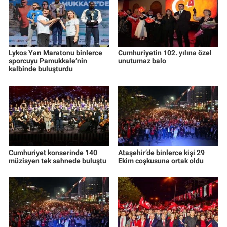
Lykos Yarı Maratonu binlerce
Cumhuriyetin 102. yılına özel
sporcuyu Pamukkale’nin
unutumaz balo
kalbinde buluşturdu
Cumhuriyet konserinde 140
Ataşehir’de binlerce kişi 29
müzisyen tek sahnede buluştu
Ekim coşkusuna ortak oldu