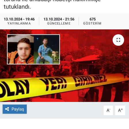
tutuklandı.
Ege'den Esintiler
İletişim
13.10.2024 - 19:46
13.10.2024 - 21:56
675
YAYINLANMA
GÜNCELLEME
GÖSTERIM
Eğitim
Eğlence
Ekonomi
Forum
Gerçeğin İzinde
Gün Başlıyor
Paylaş
-
+
A
A
Gün Bitiyor
Gün Ortası