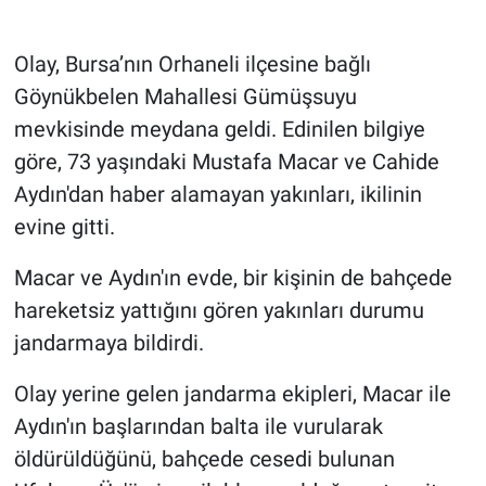
Gündem Özel
Olay, Bursa’nın Orhaneli ilçesine bağlı
Göynükbelen Mahallesi Gümüşsuyu
Günün görüntüsü
mevkisinde meydana geldi. Edinilen bilgiye
göre, 73 yaşındaki Mustafa Macar ve Cahide
Haber
Aydın'dan haber alamayan yakınları, ikilinin
İlan
evine gitti.
Kimdir
Macar ve Aydın'ın evde, bir kişinin de bahçede
hareketsiz yattığını gören yakınları durumu
Koronavirüs
jandarmaya bildirdi.
Kültür Sanat
Olay yerine gelen jandarma ekipleri, Macar ile
Aydın'ın başlarından balta ile vurularak
Ne demişti
öldürüldüğünü, bahçede cesedi bulunan