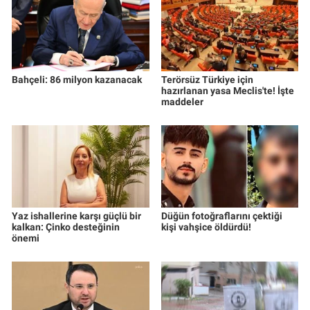
Bahçeli: 86 milyon kazanacak
Terörsüz Türkiye için
hazırlanan yasa Meclis'te! İşte
maddeler
Yaz ishallerine karşı güçlü bir
Düğün fotoğraflarını çektiği
kalkan: Çinko desteğinin
kişi vahşice öldürdü!
önemi