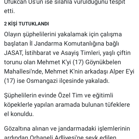
Ufukcan Üs'ün ise silahla vurulduğunu tespit
Nedir
etti.
Popüler
2 KİŞİ TUTUKLANDI
Olayın şüphelilerini yakalamak için çalışma
Programlar
başlatan İl Jandarma Komutanlığına bağlı
Sağlık
JASAT, İstihbarat ve Asayiş Timleri, yaşlı çiftin
torunu olan Mehmet K'yi (17) Göynükbelen
Spor
Mahallesi'nde, Mehmet K'nin arkadaşı Alper E'yi
(17) ise Osmangazi ilçesinde yakaladı.
Teknoloji
Şüphelilerin evinde Özel Tim ve eğitimli
Türkiye'nin Geleceği
köpeklerle yapılan aramada bulunan tüfeklere
Türkiye'nin Gündemi
el konuldu.
Gözaltına alınan ve jandarmadaki işlemlerinin
Yerel Gündem
ardından Orhaneli Adliyesi'ne sevk edilen