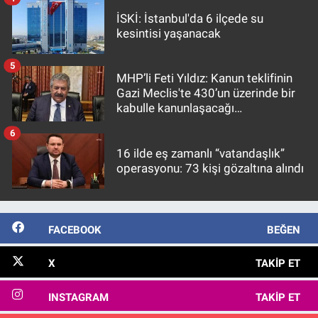
İSKİ: İstanbul'da 6 ilçede su
kesintisi yaşanacak
5
MHP’li Feti Yıldız: Kanun teklifinin
Gazi Meclis'te 430’un üzerinde bir
kabulle kanunlaşacağı
görülmektedir
6
16 ilde eş zamanlı “vatandaşlık”
operasyonu: 73 kişi gözaltına alındı
FACEBOOK
BEĞEN
X
TAKIP ET
INSTAGRAM
TAKIP ET