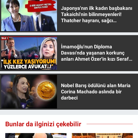
Japonya'nın ilk kadın başbakanı
Takaichi'nin bilinmeyenleri!
Thatcher hayranı, sağcı
muhafazakar
İmamoğlu'nun Diploma
Davası'nda yaşanan korkunç
anları Ahmet Özer'in kızı Seraf
Özer anlattı!
Nobel Barış ödülünü alan Maria
Corina Machado aslında bir
darbeci
Bunlar da ilginizi çekebilir