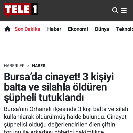
Anında Manşet
Son Dakika
Nöbetçi Eczaneler
Son Dakika
Haber
Ekonomi
Dünya
Teknolo
Başka Sohbetler
Haber
Hava Durumu
Belgesel
Ekonomi
Namaz Vakitleri
HABERLER
HABER
Bilim turu
Dünya
Trafik Durumu
Bursa’da cinayet! 3 kişiyi
Bilim ve Teknoloji Evreni
Teknoloji
Süper Lig Puan Durumu ve Fikstür
balta ve silahla öldüren
şüpheli tutuklandı
Doğa Konuşuyor
Sağlık
Tüm Manşetler
Bursa’nın Orhaneli ilçesinde 3 kişi balta ve silah
Dünya
Spor
Son Dakika Haberleri
kullanılarak öldürülmüş halde bulundu. Cinayet
şüphelisi olduğu değerlendirilen ölen çiftin
Ege Saati
Yayın Akışı
Haber Arşivi
torunu ile arkadaşı nöbetçi hakimlikçe