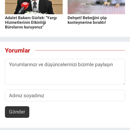
Adalet Bakanı Gürlek: "Yargı
Dehşet! Bebeğini çöp
Hizmetlerinin Etkinliği
konteynerine bıraktı!
Bürolarını kuruyoruz"
Yorumlar
Gönder