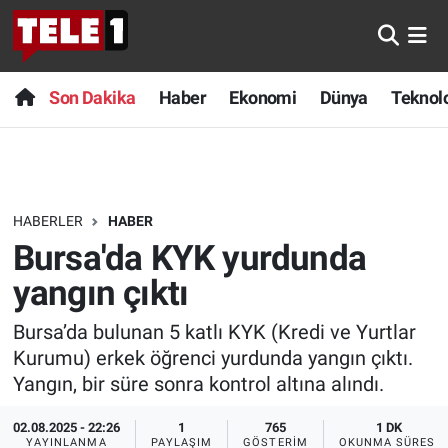
Anında Manşet
Son Dakika
Nöbetçi Eczaneler
Son Dakika
Haber
Ekonomi
Dünya
Teknolo
Başka Sohbetler
Haber
Hava Durumu
Belgesel
Ekonomi
Namaz Vakitleri
HABERLER
HABER
Bilim turu
Dünya
Trafik Durumu
Bursa'da KYK yurdunda
Bilim ve Teknoloji Evreni
Teknoloji
Süper Lig Puan Durumu ve Fikstür
yangın çıktı
Bursa’da bulunan 5 katlı KYK (Kredi ve Yurtlar
Doğa Konuşuyor
Sağlık
Tüm Manşetler
Kurumu) erkek öğrenci yurdunda yangın çıktı.
Dünya
Spor
Son Dakika Haberleri
Yangın, bir süre sonra kontrol altına alındı.
02.08.2025 - 22:26
1
765
1 DK
Ege Saati
Yayın Akışı
Haber Arşivi
YAYINLANMA
PAYLAŞIM
GÖSTERIM
OKUNMA SÜRESI