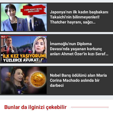
Nedir
Japonya'nın ilk kadın başbakanı
Popüler
Takaichi'nin bilinmeyenleri!
Thatcher hayranı, sağcı
muhafazakar
Programlar
Sağlık
İmamoğlu'nun Diploma
Davası'nda yaşanan korkunç
Spor
anları Ahmet Özer'in kızı Seraf
Özer anlattı!
Teknoloji
Nobel Barış ödülünü alan Maria
Türkiye'nin Geleceği
Corina Machado aslında bir
darbeci
Türkiye'nin Gündemi
Yerel Gündem
Bunlar da ilginizi çekebilir