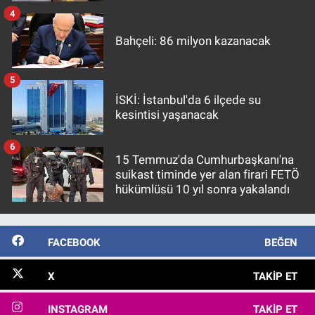
4
Bahçeli: 86 milyon kazanacak
5
İSKİ: İstanbul'da 6 ilçede su
kesintisi yaşanacak
6
15 Temmuz'da Cumhurbaşkanı'na
suikast timinde yer alan firari FETÖ
hükümlüsü 10 yıl sonra yakalandı
FACEBOOK
BEĞEN
X
TAKIP ET
INSTAGRAM
TAKIP ET