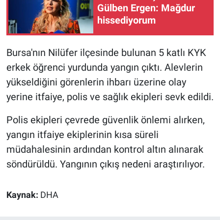
Gülben Ergen: Mağdur
hissediyorum
Gündem Özel
Günün görüntüsü
Bursa'nın Nilüfer ilçesinde bulunan 5 katlı KYK
erkek öğrenci yurdunda yangın çıktı. Alevlerin
Haber
yükseldiğini görenlerin ihbarı üzerine olay
yerine itfaiye, polis ve sağlık ekipleri sevk edildi.
İlan
Polis ekipleri çevrede güvenlik önlemi alırken,
Kimdir
yangın itfaiye ekiplerinin kısa süreli
Koronavirüs
müdahalesinin ardından kontrol altın alınarak
söndürüldü. Yangının çıkış nedeni araştırılıyor.
Kültür Sanat
Kaynak:
DHA
Ne demişti