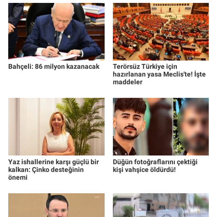
Yerel Yaşam
Canlı Yayın
Bahçeli: 86 milyon kazanacak
Terörsüz Türkiye için
hazırlanan yasa Meclis'te! İşte
maddeler
Yaz ishallerine karşı güçlü bir
Düğün fotoğraflarını çektiği
kalkan: Çinko desteğinin
kişi vahşice öldürdü!
önemi