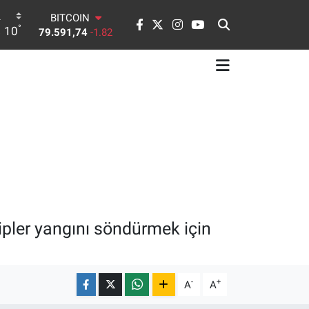
DOLAR
°
10
45,43620
0.02
EURO
53,38690
0.19
STERLİN
61,60380
0.18
G.ALTIN
6862,09000
0.19
BİST100
14.598,00
0
BITCOIN
79.591,74
-1.82
ipler yangını söndürmek için
-
+
A
A