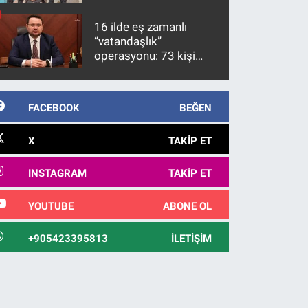
firari FETÖ hükümlüsü
10 yıl sonra yakalandı
16 ilde eş zamanlı
“vatandaşlık”
operasyonu: 73 kişi
gözaltına alındı
FACEBOOK
BEĞEN
X
TAKIP ET
INSTAGRAM
TAKIP ET
YOUTUBE
ABONE OL
+905423395813
İLETIŞIM