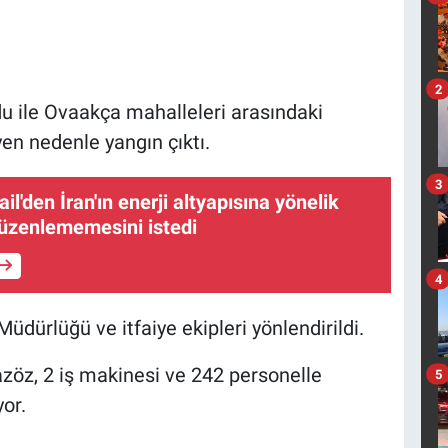
2
u ile Ovaakça mahalleleri arasındaki
n nedenle yangın çıktı.
3
ail'den İran'ın enerji altyapısına yönelik
düzenlememesini istedi
4
dürlüğü ve itfaiye ekipleri yönlendirildi.
azöz, 2 iş makinesi ve 242 personelle
5
or.