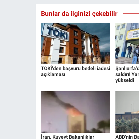
Yerel Yaşam
Bunlar da ilginizi çekebilir
Canlı Yayın
TOKİ'den başvuru bedeli iadesi
Şanlıurfa'd
açıklaması
saldırı! Ya
yükseldi
İran, Kuveyt Bakanlıklar
ABD'nin B