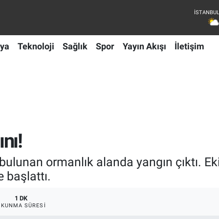
ya
Teknoloji
Sağlık
Spor
Yayın Akışı
İletişim
nı!
bulunan ormanlık alanda yangın çıktı. Ek
başlattı.
1 DK
OKUNMA SÜRESI