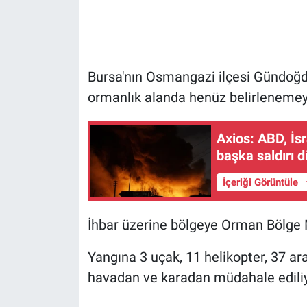
Gündem Özel
Günün görüntüsü
Bursa'nın Osmangazi ilçesi Gündoğd
ormanlık alanda henüz belirlenemeye
Haber
Axios: ABD, İsr
İlan
başka saldırı 
Kimdir
İçeriği Görüntüle
Koronavirüs
İhbar üzerine bölgeye Orman Bölge Mü
Kültür Sanat
Yangına 3 uçak, 11 helikopter, 37 ar
havadan ve karadan müdahale ediliy
Ne demişti