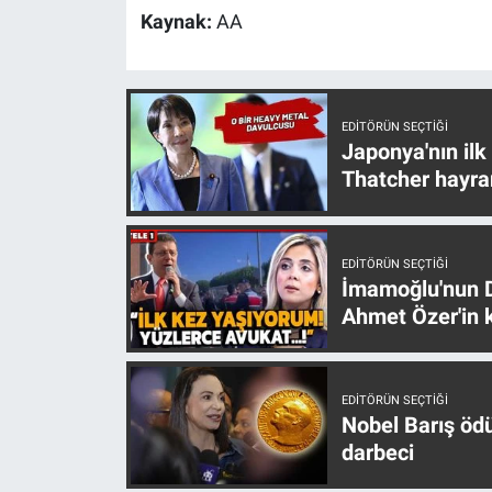
Nedir
Kaynak:
AA
Popüler
Programlar
EDITÖRÜN SEÇTIĞI
Japonya'nın ilk
Sağlık
Thatcher hayra
Spor
EDITÖRÜN SEÇTIĞI
İmamoğlu'nun D
Teknoloji
Ahmet Özer'in k
Türkiye'nin Geleceği
Türkiye'nin Gündemi
EDITÖRÜN SEÇTIĞI
Nobel Barış öd
darbeci
Yerel Gündem