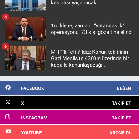
kesintisi yaşanacak
5
16 ilde eş zamanlı “vatandaşlık”
operasyonu: 73 kişi gözaltına alındı
6
MHP’li Feti Yıldız: Kanun teklifinin
Gazi Meclis'te 430’un üzerinde bir
kabulle kanunlaşacağı
görülmektedir
FACEBOOK
BEĞEN
X
TAKIP ET
INSTAGRAM
TAKIP ET
YOUTUBE
ABONE OL