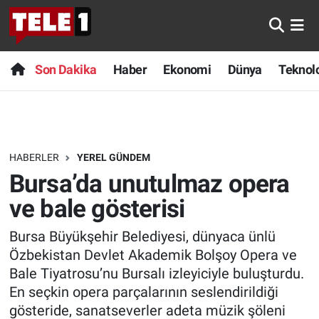
Anında Manşet
Son Dakika
Nöbetçi Eczaneler
Son Dakika
Haber
Ekonomi
Dünya
Teknolo
Başka Sohbetler
Haber
Hava Durumu
Belgesel
Ekonomi
Namaz Vakitleri
HABERLER
YEREL GÜNDEM
Bilim turu
Dünya
Trafik Durumu
Bursa’da unutulmaz opera
Bilim ve Teknoloji Evreni
Teknoloji
Süper Lig Puan Durumu ve Fikstür
ve bale gösterisi
Bursa Büyükşehir Belediyesi, dünyaca ünlü
Doğa Konuşuyor
Sağlık
Tüm Manşetler
Özbekistan Devlet Akademik Bolşoy Opera ve
Dünya
Spor
Son Dakika Haberleri
Bale Tiyatrosu’nu Bursalı izleyiciyle buluşturdu.
En seçkin opera parçalarının seslendirildiği
Ege Saati
Yayın Akışı
Haber Arşivi
gösteride, sanatseverler adeta müzik şöleni