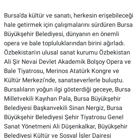
Gündem Özel
Bursa’da kültür ve sanatı, herkesin erişebileceği
hale getirmek için çalışmalarını sürdüren Bursa
Günün görüntüsü
Büyükşehir Belediyesi, dünyanın en önemli
opera ve bale topluluklarından birini ağırladı.
Haber
Özbekistan'ın ulusal sanat kurumu Özbekistan
Ali Şir Nevai Devlet Akademik Bolşoy Opera ve
İlan
Bale Tiyatrosu, Merinos Atatürk Kongre ve
Kimdir
Kültür Merkezi'nde, sanatseverlerle buluştu.
Bursalıların yoğun ilgi gösterdiği geceye, Bursa
Koronavirüs
Milletvekili Kayıhan Pala, Bursa Büyükşehir
Belediyesi Başkanvekili Sinan Nergiz, Bursa
Kültür Sanat
Büyükşehir Belediyesi Şehir Tiyatrosu Genel
Ne demişti
Sanat Yönetmeni Ali Düşenkalkar, Büyükşehir
Belediyesi Kültür ve Sosyal İşler Dairesi