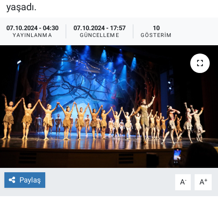
yaşadı.
Ege'den Esintiler
İletişim
07.10.2024 - 04:30
07.10.2024 - 17:57
10
YAYINLANMA
GÜNCELLEME
GÖSTERIM
Eğitim
Eğlence
Ekonomi
Forum
Gerçeğin İzinde
Gün Başlıyor
Paylaş
-
+
A
A
Gün Bitiyor
Gün Ortası