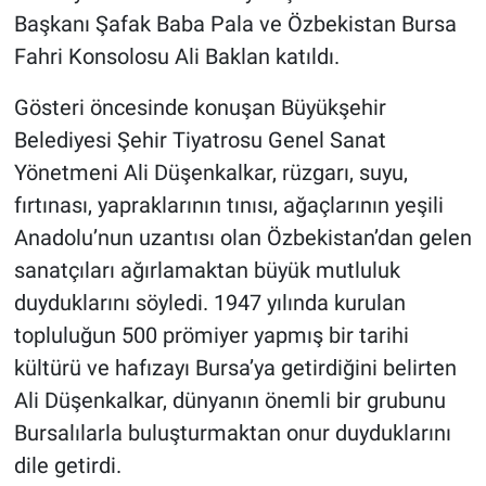
Nedir
Başkanı Şafak Baba Pala ve Özbekistan Bursa
Fahri Konsolosu Ali Baklan katıldı.
Popüler
Gösteri öncesinde konuşan Büyükşehir
Programlar
Belediyesi Şehir Tiyatrosu Genel Sanat
Yönetmeni Ali Düşenkalkar, rüzgarı, suyu,
Sağlık
fırtınası, yapraklarının tınısı, ağaçlarının yeşili
Spor
Anadolu’nun uzantısı olan Özbekistan’dan gelen
sanatçıları ağırlamaktan büyük mutluluk
Teknoloji
duyduklarını söyledi. 1947 yılında kurulan
topluluğun 500 prömiyer yapmış bir tarihi
Türkiye'nin Geleceği
kültürü ve hafızayı Bursa’ya getirdiğini belirten
Türkiye'nin Gündemi
Ali Düşenkalkar, dünyanın önemli bir grubunu
Bursalılarla buluşturmaktan onur duyduklarını
Yerel Gündem
dile getirdi.