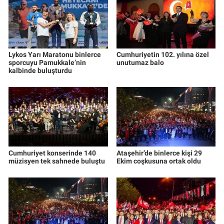
Lykos Yarı Maratonu binlerce
Cumhuriyetin 102. yılına özel
sporcuyu Pamukkale’nin
unutumaz balo
kalbinde buluşturdu
Cumhuriyet konserinde 140
Ataşehir’de binlerce kişi 29
müzisyen tek sahnede buluştu
Ekim coşkusuna ortak oldu