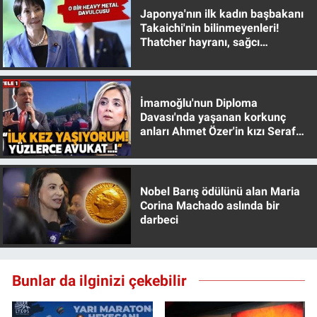
Japonya'nın ilk kadın başbakanı
Takaichi'nin bilinmeyenleri!
Thatcher hayranı, sağcı
muhafazakar
İmamoğlu'nun Diploma
Davası'nda yaşanan korkunç
anları Ahmet Özer'in kızı Seraf
Özer anlattı!
Nobel Barış ödülünü alan Maria
Corina Machado aslında bir
darbeci
Bunlar da ilginizi çekebilir