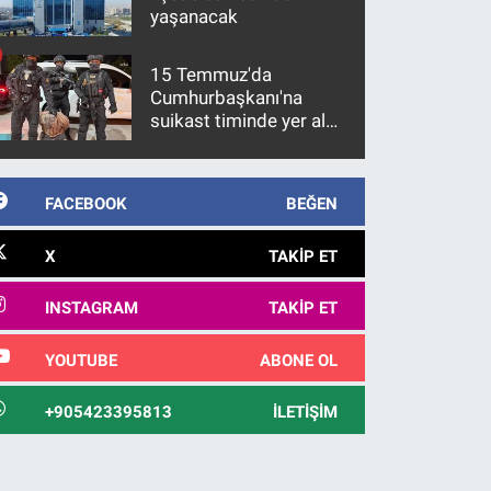
yaşanacak
15 Temmuz'da
Cumhurbaşkanı'na
suikast timinde yer alan
firari FETÖ hükümlüsü
10 yıl sonra yakalandı
FACEBOOK
BEĞEN
X
TAKIP ET
INSTAGRAM
TAKIP ET
YOUTUBE
ABONE OL
+905423395813
İLETIŞIM