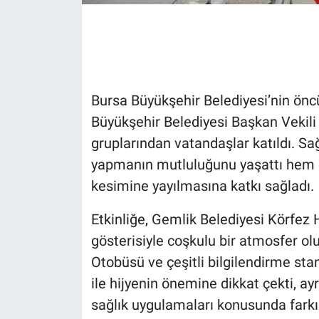
Gündem Özel
Günün görüntüsü
Bursa Büyükşehir Belediyesi’nin önc
Haber
Büyükşehir Belediyesi Başkan Vekili 
gruplarından vatandaşlar katıldı. Sağ
İlan
yapmanın mutluluğunu yaşattı hem d
Kimdir
kesimine yayılmasına katkı sağladı.
Koronavirüs
Etkinliğe, Gemlik Belediyesi Körfez
gösterisiyle coşkulu bir atmosfer olu
Kültür Sanat
Otobüsü ve çeşitli bilgilendirme stant
ile hijyenin önemine dikkat çekti, ayr
Ne demişti
sağlık uygulamaları konusunda farkı