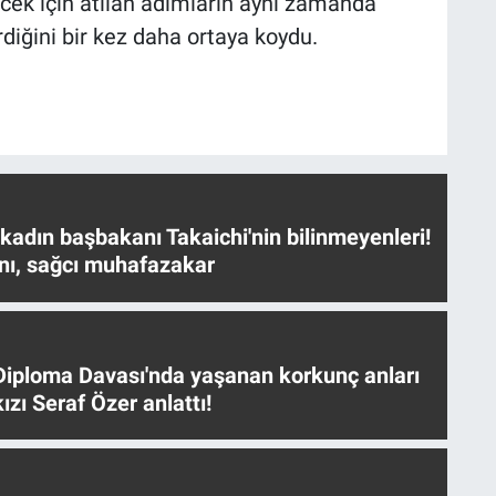
ecek için atılan adımların aynı zamanda
diğini bir kez daha ortaya koydu.
 kadın başbakanı Takaichi'nin bilinmeyenleri!
nı, sağcı muhafazakar
iploma Davası'nda yaşanan korkunç anları
ızı Seraf Özer anlattı!