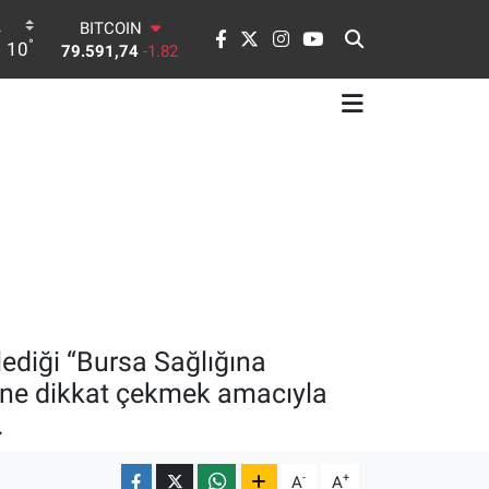
79.591,74
-1.82
°
DOLAR
10
45,43620
0.02
EURO
53,38690
0.19
STERLİN
61,60380
0.18
G.ALTIN
6862,09000
0.19
BİST100
14.598,00
0
lediği “Bursa Sağlığına
nemine dikkat çekmek amacıyla
.
-
+
A
A