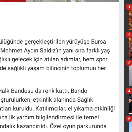
1
2
ülüğünde gerçekleştirilen yürüyüşe Bursa
Mehmet Aydın Saldız’ın yanı sıra farklı yaş
lıklı gelecek için atılan adımlar, hem spor
3
e sağlıklı yaşam bilincinin toplumun her
 Halk Bandosu da renk kattı. Bando
4
şturulurken, etkinlik alanında Sağlık
ları kuruldu. Katılımcılar, el yıkama etkinliği
ıca ilk yardım bilgilendirmesi ile temel
5
ndalık kazandırıldı. Özel oyun parkurunda