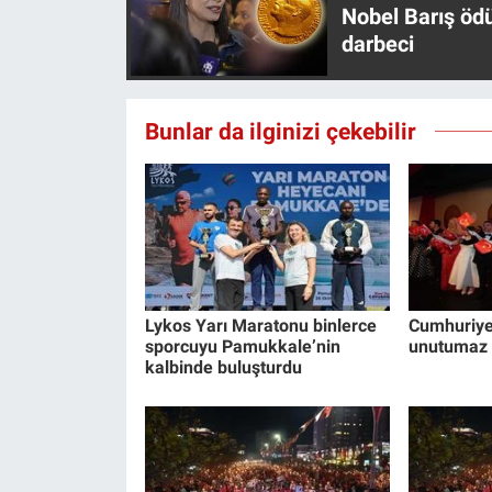
Nobel Barış öd
darbeci
Bunlar da ilginizi çekebilir
Lykos Yarı Maratonu binlerce
Cumhuriyet
sporcuyu Pamukkale’nin
unutumaz 
kalbinde buluşturdu