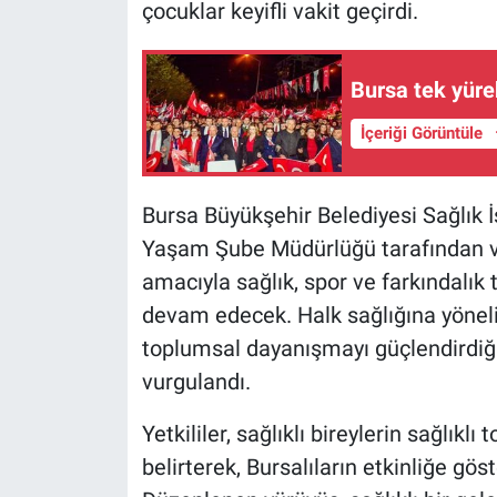
Nedir
çocuklar keyifli vakit geçirdi.
Popüler
Bursa tek yüre
Programlar
İçeriği Görüntüle
Sağlık
Bursa Büyükşehir Belediyesi Sağlık İş
Spor
Yaşam Şube Müdürlüğü tarafından v
amacıyla sağlık, spor ve farkındalı
Teknoloji
devam edecek. Halk sağlığına yönelik
toplumsal dayanışmayı güçlendirdiği 
Türkiye'nin Geleceği
vurgulandı.
Türkiye'nin Gündemi
Yetkililer, sağlıklı bireylerin sağlık
Yerel Gündem
belirterek, Bursalıların etkinliğe göst