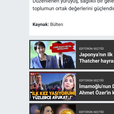
Düzenlenen yürüyüş, sağlıklı bir gel
Yerel Yaşam
toplumun ortak değerlerini güçlendir
Canlı Yayın
Kaynak:
Bülten
EDITÖRÜN SEÇTIĞI
Japonya'nın ilk
Thatcher hayra
EDITÖRÜN SEÇTIĞI
İmamoğlu'nun D
Ahmet Özer'in k
EDITÖRÜN SEÇTIĞI