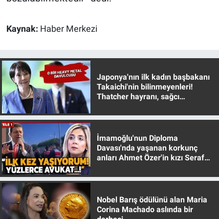
Kaynak:
Haber Merkezi
Japonya'nın ilk kadın başbakanı
Takaichi'nin bilinmeyenleri!
Thatcher hayranı, sağcı
muhafazakar
İmamoğlu'nun Diploma
Davası'nda yaşanan korkunç
anları Ahmet Özer'in kızı Seraf
Özer anlattı!
Nobel Barış ödülünü alan Maria
Corina Machado aslında bir