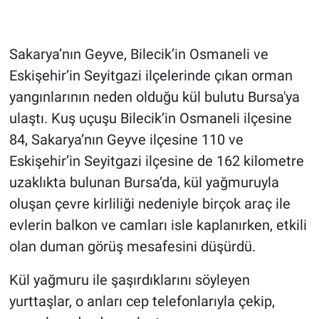
Gündem Özel
Sakarya’nın Geyve, Bilecik’in Osmaneli ve
Günün görüntüsü
Eskişehir’in Seyitgazi ilçelerinde çıkan orman
yangınlarının neden olduğu kül bulutu Bursa'ya
Haber
ulaştı. Kuş uçuşu Bilecik’in Osmaneli ilçesine
84, Sakarya’nın Geyve ilçesine 110 ve
İlan
Eskişehir’in Seyitgazi ilçesine de 162 kilometre
Kimdir
uzaklıkta bulunan Bursa’da, kül yağmuruyla
oluşan çevre kirliliği nedeniyle birçok araç ile
Koronavirüs
evlerin balkon ve camları isle kaplanırken, etkili
olan duman görüş mesafesini düşürdü.
Kültür Sanat
Kül yağmuru ile şaşırdıklarını söyleyen
Ne demişti
yurttaşlar, o anları cep telefonlarıyla çekip,