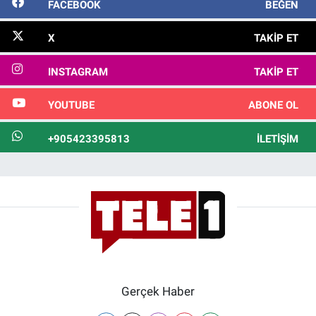
FACEBOOK
BEĞEN
X
TAKIP ET
INSTAGRAM
TAKIP ET
YOUTUBE
ABONE OL
+905423395813
İLETIŞIM
Gerçek Haber