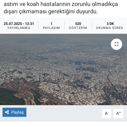
astım ve koah hastalarının zorunlu olmadıkça
Ege'den Esintiler
İletişim
dışarı çıkmaması gerektiğini duyurdu.
25.07.2025 - 12:31
1
520
3 DK
Eğitim
YAYINLANMA
PAYLAŞIM
GÖSTERIM
OKUNMA SÜRESI
Eğlence
Ekonomi
Forum
Gerçeğin İzinde
Gün Başlıyor
Gün Bitiyor
Paylaş
-
+
A
A
Gün Ortası