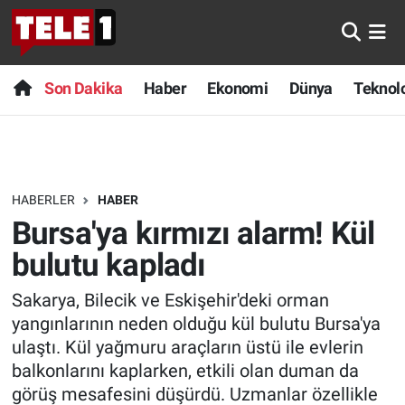
Anında Manşet
Son Dakika
Nöbetçi Eczaneler
Son Dakika
Haber
Ekonomi
Dünya
Teknolo
Başka Sohbetler
Haber
Hava Durumu
Belgesel
Ekonomi
Namaz Vakitleri
HABERLER
HABER
Bilim turu
Dünya
Trafik Durumu
Bursa'ya kırmızı alarm! Kül
Bilim ve Teknoloji Evreni
Teknoloji
Süper Lig Puan Durumu ve Fikstür
bulutu kapladı
Sakarya, Bilecik ve Eskişehir'deki orman
Doğa Konuşuyor
Sağlık
Tüm Manşetler
yangınlarının neden olduğu kül bulutu Bursa'ya
Dünya
Spor
Son Dakika Haberleri
ulaştı. Kül yağmuru araçların üstü ile evlerin
balkonlarını kaplarken, etkili olan duman da
Ege Saati
Yayın Akışı
Haber Arşivi
görüş mesafesini düşürdü. Uzmanlar özellikle