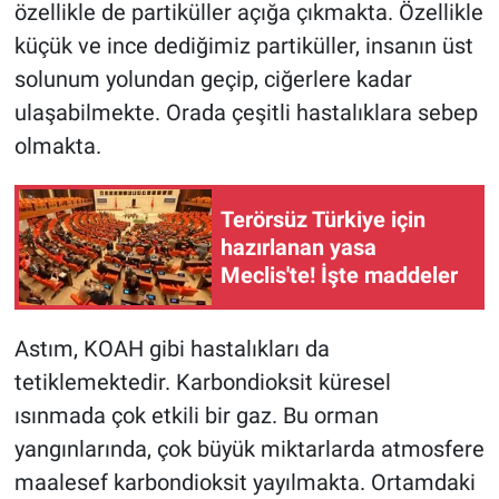
özellikle de partiküller açığa çıkmakta. Özellikle
Yerel Yaşam
küçük ve ince dediğimiz partiküller, insanın üst
Canlı Yayın
solunum yolundan geçip, ciğerlere kadar
ulaşabilmekte. Orada çeşitli hastalıklara sebep
olmakta.
Terörsüz Türkiye için
hazırlanan yasa
Meclis'te! İşte maddeler
Astım, KOAH gibi hastalıkları da
tetiklemektedir. Karbondioksit küresel
ısınmada çok etkili bir gaz. Bu orman
yangınlarında, çok büyük miktarlarda atmosfere
maalesef karbondioksit yayılmakta. Ortamdaki