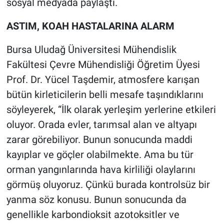
sosyal medyada paylaştı.
Nedir
ASTIM, KOAH HASTALARINA ALARM
Popüler
Bursa Uludağ Üniversitesi Mühendislik
Programlar
Fakültesi Çevre Mühendisliği Öğretim Üyesi
Prof. Dr. Yücel Taşdemir, atmosfere karışan
Sağlık
bütün kirleticilerin belli mesafe taşındıklarını
Spor
söyleyerek, “İlk olarak yerleşim yerlerine etkileri
oluyor. Orada evler, tarımsal alan ve altyapı
Teknoloji
zarar görebiliyor. Bunun sonucunda maddi
kayıplar ve göçler olabilmekte. Ama bu tür
Türkiye'nin Geleceği
orman yangınlarında hava kirliliği olaylarını
Türkiye'nin Gündemi
görmüş oluyoruz. Çünkü burada kontrolsüz bir
yanma söz konusu. Bunun sonucunda da
Yerel Gündem
genellikle karbondioksit azotoksitler ve