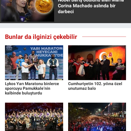
Corina Machado aslında bir
darbeci
Bunlar da ilginizi çekebilir
Lykos Yarı Maratonu binlerce
Cumhuriyetin 102. yılına özel
sporcuyu Pamukkale’nin
unutumaz balo
kalbinde buluşturdu