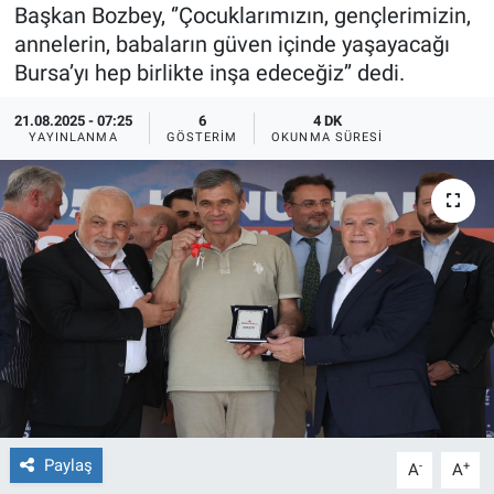
Başkan Bozbey, ‘’Çocuklarımızın, gençlerimizin,
Ege'den Esintiler
İletişim
annelerin, babaların güven içinde yaşayacağı
Bursa’yı hep birlikte inşa edeceğiz’’ dedi.
Eğitim
21.08.2025 - 07:25
6
4 DK
YAYINLANMA
GÖSTERIM
OKUNMA SÜRESI
Eğlence
Ekonomi
Forum
Gerçeğin İzinde
Gün Başlıyor
Gün Bitiyor
Paylaş
-
+
A
A
Gün Ortası