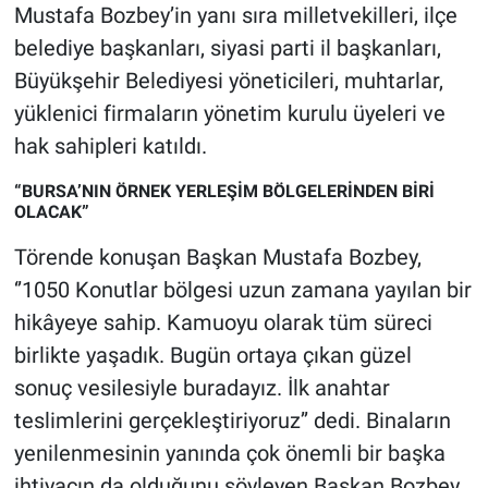
Nedir
Mustafa Bozbey’in yanı sıra milletvekilleri, ilçe
belediye başkanları, siyasi parti il başkanları,
Popüler
Büyükşehir Belediyesi yöneticileri, muhtarlar,
yüklenici firmaların yönetim kurulu üyeleri ve
Programlar
hak sahipleri katıldı.
Sağlık
“BURSA’NIN ÖRNEK YERLEŞİM BÖLGELERİNDEN BİRİ
OLACAK”
Spor
Törende konuşan Başkan Mustafa Bozbey,
Teknoloji
‘’1050 Konutlar bölgesi uzun zamana yayılan bir
hikâyeye sahip. Kamuoyu olarak tüm süreci
Türkiye'nin Geleceği
birlikte yaşadık. Bugün ortaya çıkan güzel
sonuç vesilesiyle buradayız. İlk anahtar
Türkiye'nin Gündemi
teslimlerini gerçekleştiriyoruz’’ dedi. Binaların
yenilenmesinin yanında çok önemli bir başka
Yerel Gündem
ihtiyacın da olduğunu söyleyen Başkan Bozbey,