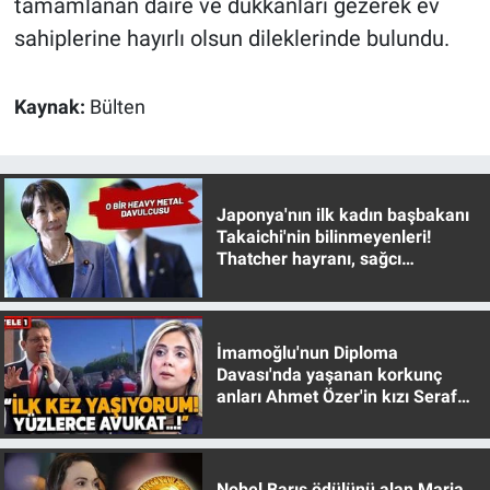
tamamlanan daire ve dükkanları gezerek ev
sahiplerine hayırlı olsun dileklerinde bulundu.
Kaynak:
Bülten
Japonya'nın ilk kadın başbakanı
Takaichi'nin bilinmeyenleri!
Thatcher hayranı, sağcı
muhafazakar
İmamoğlu'nun Diploma
Davası'nda yaşanan korkunç
anları Ahmet Özer'in kızı Seraf
Özer anlattı!
Nobel Barış ödülünü alan Maria