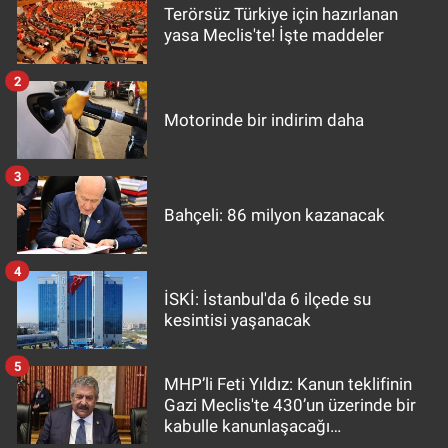
Terörsüz Türkiye için hazırlanan
yasa Meclis'te! İşte maddeler
2
Motorinde bir indirim daha
3
Bahçeli: 86 milyon kazanacak
4
İSKİ: İstanbul'da 6 ilçede su
kesintisi yaşanacak
5
MHP’li Feti Yıldız: Kanun teklifinin
Gazi Meclis'te 430’un üzerinde bir
kabulle kanunlaşacağı
görülmektedir