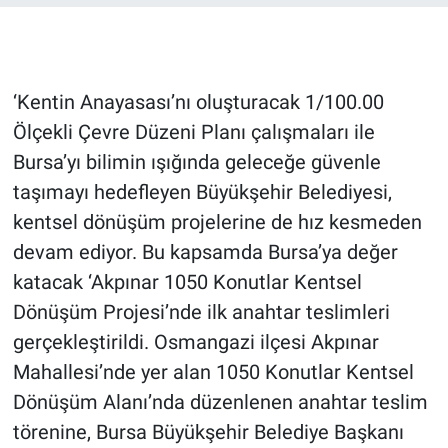
Gündem Özel
Günün görüntüsü
‘Kentin Anayasası’nı oluşturacak 1/100.00
Ölçekli Çevre Düzeni Planı çalışmaları ile
Haber
Bursa’yı bilimin ışığında geleceğe güvenle
taşımayı hedefleyen Büyükşehir Belediyesi,
İlan
kentsel dönüşüm projelerine de hız kesmeden
devam ediyor. Bu kapsamda Bursa’ya değer
Kimdir
katacak ‘Akpınar 1050 Konutlar Kentsel
Koronavirüs
Dönüşüm Projesi’nde ilk anahtar teslimleri
gerçekleştirildi. Osmangazi ilçesi Akpınar
Kültür Sanat
Mahallesi’nde yer alan 1050 Konutlar Kentsel
Dönüşüm Alanı’nda düzenlenen anahtar teslim
Ne demişti
törenine, Bursa Büyükşehir Belediye Başkanı