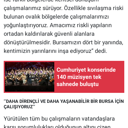
çalışmalarımız sürüyor. Özellikle sıvılaşma riski
bulunan ovalık bölgelerde çalışmalarımızı
yoğunlaştırıyoruz. Amacımız riskli yapıların
ortadan kaldırılarak güvenli alanlara
dönüştürülmesidir. Bursamızın dört bir yanında,
kentimizin yarınlarını inşa ediyoruz’’ dedi.
Cumhuriyet konserinde
140 müzisyen tek
sahnede buluştu
‘’DAHA DİRENÇLİ VE DAHA YAŞANABİLİR BİR BURSA İÇİN
ÇALIŞIYORUZ’’
Yürütülen tüm bu çalışmaların vatandaşlara
karşı sorumlulukları olduğunun altını çizen