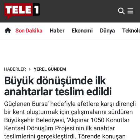
Anında Manşet
Son Dakika
Nöbetçi Eczaneler
Son Dakika
Haber
Ekonomi
Dünya
Teknolo
Başka Sohbetler
Haber
Hava Durumu
Belgesel
Ekonomi
Namaz Vakitleri
HABERLER
YEREL GÜNDEM
Bilim turu
Dünya
Trafik Durumu
Büyük dönüşümde ilk
Bilim ve Teknoloji Evreni
Teknoloji
Süper Lig Puan Durumu ve Fikstür
anahtarlar teslim edildi
Güçlenen Bursa’ hedefiyle afetlere karşı dirençli
Doğa Konuşuyor
Sağlık
Tüm Manşetler
bir kent oluşturmak için çalışmalarını sürdüren
Dünya
Spor
Son Dakika Haberleri
Büyükşehir Belediyesi, ‘Akpınar 1050 Konutlar
Kentsel Dönüşüm Projesi’nin ilk anahtar
Ege Saati
Yayın Akışı
Haber Arşivi
teslimlerini gerçekleştirdi. Törende konuşan