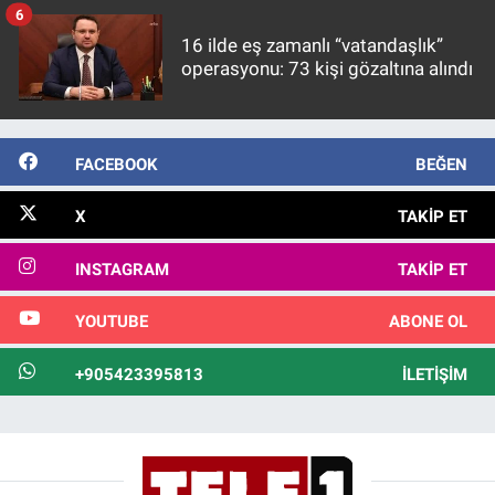
6
16 ilde eş zamanlı “vatandaşlık”
operasyonu: 73 kişi gözaltına alındı
FACEBOOK
BEĞEN
X
TAKIP ET
INSTAGRAM
TAKIP ET
YOUTUBE
ABONE OL
+905423395813
İLETIŞIM