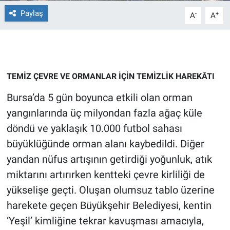
Paylaş
-
+
A
A
Gündem Özel
Günün görüntüsü
Haber
TEMİZ ÇEVRE VE ORMANLAR İÇİN TEMİZLİK HAREKÂTI
Bursa’da 5 gün boyunca etkili olan orman
İlan
yangınlarında üç milyondan fazla ağaç küle
döndü ve yaklaşık 10.000 futbol sahası
Kimdir
büyüklüğünde orman alanı kaybedildi. Diğer
Koronavirüs
yandan nüfus artışının getirdiği yoğunluk, atık
miktarını artırırken kentteki çevre kirliliği de
Kültür Sanat
yükselişe geçti. Oluşan olumsuz tablo üzerine
harekete geçen Büyükşehir Belediyesi, kentin
Ne demişti
‘Yeşil’ kimliğine tekrar kavuşması amacıyla,