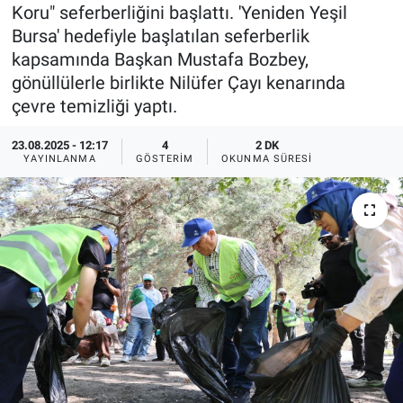
Koru" seferberliğini başlattı. 'Yeniden Yeşil
Ege'den Esintiler
İletişim
Bursa' hedefiyle başlatılan seferberlik
kapsamında Başkan Mustafa Bozbey,
Eğitim
gönüllülerle birlikte Nilüfer Çayı kenarında
çevre temizliği yaptı.
Eğlence
23.08.2025 - 12:17
4
2 DK
YAYINLANMA
GÖSTERIM
OKUNMA SÜRESI
Ekonomi
Forum
Gerçeğin İzinde
Gün Başlıyor
Gün Bitiyor
Gün Ortası