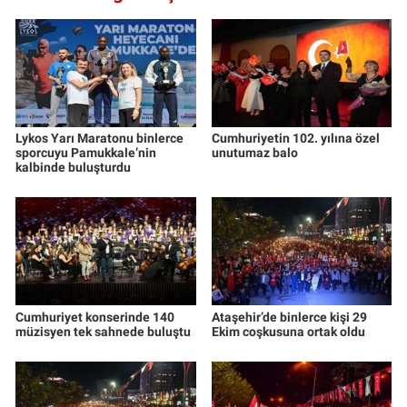
Lykos Yarı Maratonu binlerce
Cumhuriyetin 102. yılına özel
sporcuyu Pamukkale’nin
unutumaz balo
kalbinde buluşturdu
Cumhuriyet konserinde 140
Ataşehir’de binlerce kişi 29
müzisyen tek sahnede buluştu
Ekim coşkusuna ortak oldu