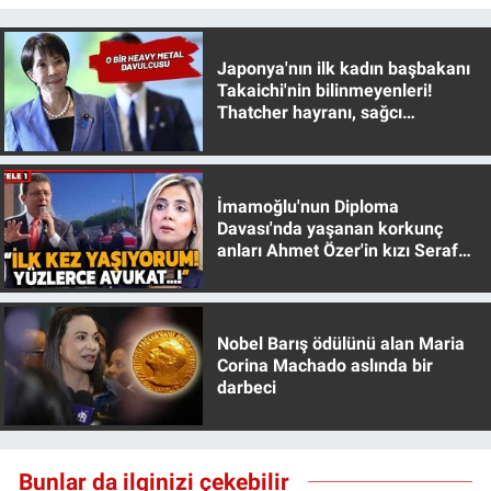
Japonya'nın ilk kadın başbakanı
Takaichi'nin bilinmeyenleri!
Thatcher hayranı, sağcı
muhafazakar
İmamoğlu'nun Diploma
Davası'nda yaşanan korkunç
anları Ahmet Özer'in kızı Seraf
Özer anlattı!
Nobel Barış ödülünü alan Maria
Corina Machado aslında bir
darbeci
Bunlar da ilginizi çekebilir