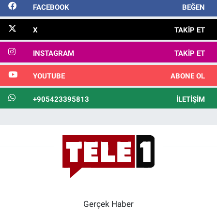
FACEBOOK
BEĞEN
X
TAKIP ET
INSTAGRAM
TAKIP ET
YOUTUBE
ABONE OL
+905423395813
İLETIŞIM
Gerçek Haber