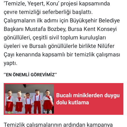
Nedir
‘Temizle, Yeşert, Koru’ projesi kapsamında
çevre temizliği seferberliği başlattı.
Popüler
Çalışmaların ilk adımı için Büyükşehir Belediye
Başkanı Mustafa Bozbey, Bursa Kent Konseyi
Programlar
gönüllüleri, çeşitli sivil toplum kuruluşları
Sağlık
üyeleri ve Bursalı gönüllülerle birlikte Nilüfer
Çayı kenarında kapsamlı bir temizlik çalışması
Spor
yaptı.
Teknoloji
‘’EN ÖNEMLİ GÖREVİMİZ’’
Türkiye'nin Geleceği
Bucalı miniklerden duygu
dolu kutlama
Türkiye'nin Gündemi
Yerel Gündem
Temizlik çalışmalarının ardından kampanya