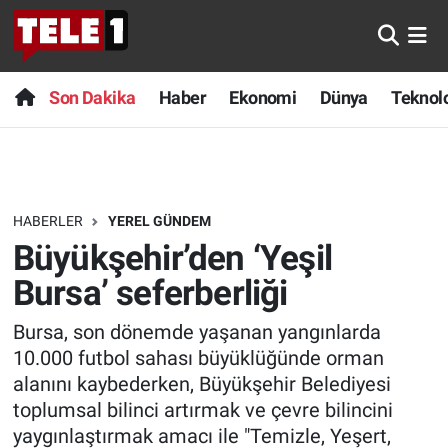
Anında Manşet
Son Dakika
Nöbetçi Eczaneler
Son Dakika
Haber
Ekonomi
Dünya
Teknolo
Başka Sohbetler
Haber
Hava Durumu
Belgesel
Ekonomi
Namaz Vakitleri
HABERLER
YEREL GÜNDEM
Bilim turu
Dünya
Trafik Durumu
Büyükşehir’den ‘Yeşil
Bilim ve Teknoloji Evreni
Teknoloji
Süper Lig Puan Durumu ve Fikstür
Bursa’ seferberliği
Bursa, son dönemde yaşanan yangınlarda
Doğa Konuşuyor
Sağlık
Tüm Manşetler
10.000 futbol sahası büyüklüğünde orman
Dünya
Spor
Son Dakika Haberleri
alanını kaybederken, Büyükşehir Belediyesi
toplumsal bilinci artırmak ve çevre bilincini
Ege Saati
Yayın Akışı
Haber Arşivi
yaygınlaştırmak amacı ile "Temizle, Yeşert,