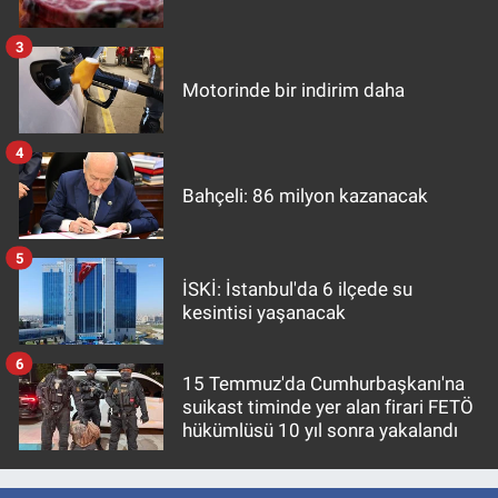
3
Motorinde bir indirim daha
4
Bahçeli: 86 milyon kazanacak
5
İSKİ: İstanbul'da 6 ilçede su
kesintisi yaşanacak
6
15 Temmuz'da Cumhurbaşkanı'na
suikast timinde yer alan firari FETÖ
hükümlüsü 10 yıl sonra yakalandı