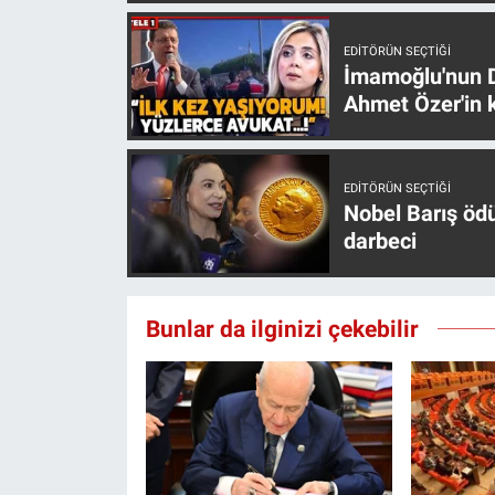
EDITÖRÜN SEÇTIĞI
İmamoğlu'nun D
Ahmet Özer'in k
EDITÖRÜN SEÇTIĞI
Nobel Barış öd
darbeci
Bunlar da ilginizi çekebilir