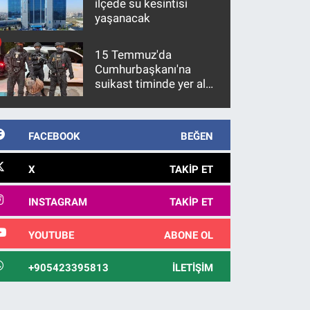
ilçede su kesintisi
yaşanacak
15 Temmuz'da
Cumhurbaşkanı'na
suikast timinde yer alan
firari FETÖ hükümlüsü
10 yıl sonra yakalandı
FACEBOOK
BEĞEN
X
TAKIP ET
INSTAGRAM
TAKIP ET
YOUTUBE
ABONE OL
+905423395813
İLETIŞIM