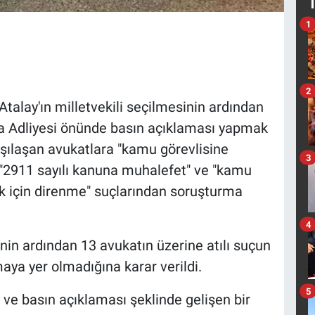
1
2
alay'ın milletvekili seçilmesinin ardından
a Adliyesi önünde basın açıklaması yapmak
rşılaşan avukatlara "kamu görevlisine
3
, "2911 sayılı kanuna muhalefet" ve "kamu
k için direnme" suçlarından soruşturma
4
nin ardından 13 avukatın üzerine atılı suçun
ya yer olmadığına karar verildi.
5
ü ve basın açıklaması şeklinde gelişen bir