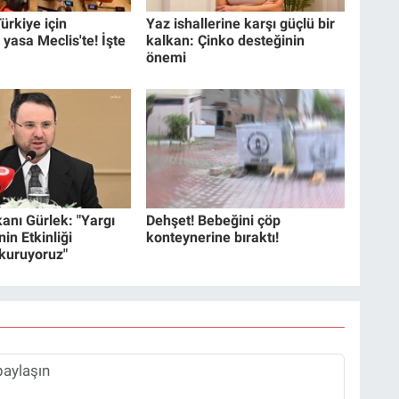
ürkiye için
Yaz ishallerine karşı güçlü bir
 yasa Meclis'te! İşte
kalkan: Çinko desteğinin
önemi
anı Gürlek: "Yargı
Dehşet! Bebeğini çöp
in Etkinliği
konteynerine bıraktı!
 kuruyoruz"