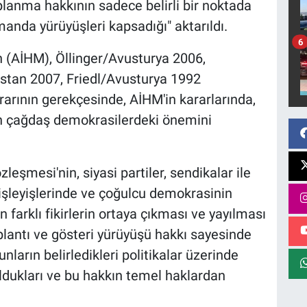
oplanma hakkının sadece belirli bir noktada
anda yürüyüşleri kapsadığı" aktarıldı.
6
 (AİHM), Öllinger/Avusturya 2006,
stan 2007, Friedl/Avusturya 1992
kararının gerekçesinde, AİHM'in kararlarında,
ın çağdaş demokrasilerdeki önemini
eşmesi'nin, siyasi partiler, sendikalar ile
 işleyişlerinde ve çoğulcu demokrasinin
farklı fikirlerin ortaya çıkması ve yayılması
oplantı ve gösteri yürüyüşü hakkı sayesinde
nların belirledikleri politikalar üzerinde
uldukları ve bu hakkın temel haklardan