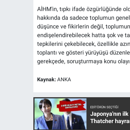
Yerel Yaşam
AİHM'in, tıpkı ifade özgürlüğünde ol
hakkında da sadece toplumun geneli
Canlı Yayın
düşünce ve fikirlerin değil, toplumun
endişelendirebilecek hatta şok ve ta
tepkilerini çekebilecek, özellikle az
toplantı ve gösteri yürüyüşü düzenlen
gerekçede, soruşturmaya konu olay
Kaynak:
ANKA
EDITÖRÜN SEÇTIĞI
Japonya'nın ilk
Thatcher hayra