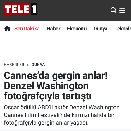
Anında Manşet
Son Dakika
Nöbetçi Eczaneler
Son Dakika
Haber
Ekonomi
Dünya
Teknolo
Başka Sohbetler
Haber
Hava Durumu
Belgesel
Ekonomi
Namaz Vakitleri
HABERLER
DÜNYA
Bilim turu
Dünya
Trafik Durumu
Cannes’da gergin anlar!
Bilim ve Teknoloji Evreni
Teknoloji
Süper Lig Puan Durumu ve Fikstür
Denzel Washington
fotoğrafçıyla tartıştı
Doğa Konuşuyor
Sağlık
Tüm Manşetler
Oscar ödüllü ABD’li aktör Denzel Washington,
Dünya
Spor
Son Dakika Haberleri
Cannes Film Festivali'nde kırmızı halıda bir
fotoğrafçıyla gergin anlar yaşadı.
Ege Saati
Yayın Akışı
Haber Arşivi