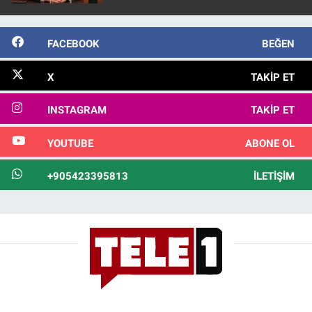
FACEBOOK
BEĞEN
X
TAKIP ET
INSTAGRAM
TAKIP ET
YOUTUBE
ABONE OL
+905423395813
İLETIŞIM