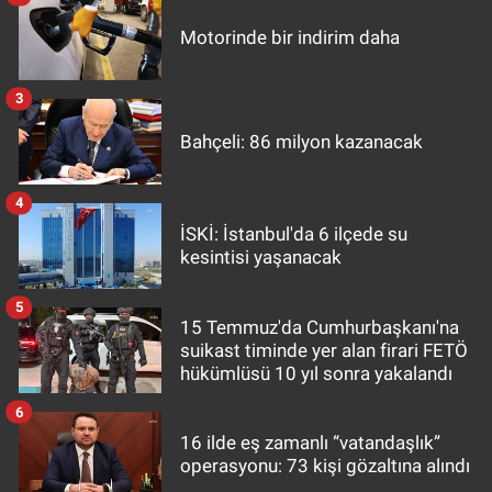
Motorinde bir indirim daha
3
Bahçeli: 86 milyon kazanacak
4
İSKİ: İstanbul'da 6 ilçede su
kesintisi yaşanacak
5
15 Temmuz'da Cumhurbaşkanı'na
suikast timinde yer alan firari FETÖ
hükümlüsü 10 yıl sonra yakalandı
6
16 ilde eş zamanlı “vatandaşlık”
operasyonu: 73 kişi gözaltına alındı