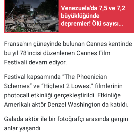
Venezuela'da 7,5 ve 7,2
Gündem Özel
büyüklüğünde
depremler! Ölü sayısı
Günün görüntüsü
artıyor...
Fransa'nın güneyinde bulunan Cannes kentinde
Haber
bu yıl 78'incisi düzenlenen Cannes Film
İlan
Festivali devam ediyor.
Festival kapsamında “The Phoenician
Kimdir
Schemes” ve “Highest 2 Lowest” filmlerinin
Koronavirüs
photocall etkinliği gerçekleştirildi. Etkinliğe
Amerikalı aktör Denzel Washington da katıldı.
Kültür Sanat
Galada aktör ile bir fotoğrafçı arasında gergin
Ne demişti
anlar yaşandı.