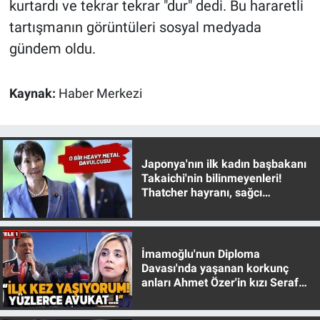
kurtardı ve tekrar tekrar "dur" dedi. Bu hararetli
Yerel Yaşam
tartışmanın görüntüleri sosyal medyada
gündem oldu.
Canlı Yayın
Kaynak:
Haber Merkezi
Japonya'nın ilk kadın başbakanı
Takaichi'nin bilinmeyenleri!
Thatcher hayranı, sağcı
muhafazakar
İmamoğlu'nun Diploma
Davası'nda yaşanan korkunç
anları Ahmet Özer'in kızı Seraf
Özer anlattı!