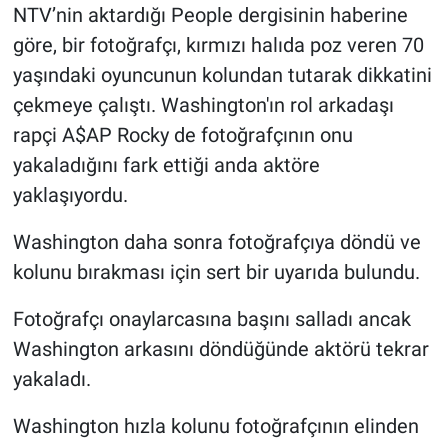
Nedir
NTV’nin aktardığı People dergisinin haberine
göre, bir fotoğrafçı, kırmızı halıda poz veren 70
Popüler
yaşındaki oyuncunun kolundan tutarak dikkatini
çekmeye çalıştı. Washington'ın rol arkadaşı
Programlar
rapçi A$AP Rocky de fotoğrafçının onu
Sağlık
yakaladığını fark ettiği anda aktöre
yaklaşıyordu.
Spor
Washington daha sonra fotoğrafçıya döndü ve
Teknoloji
kolunu bırakması için sert bir uyarıda bulundu.
Türkiye'nin Geleceği
Fotoğrafçı onaylarcasına başını salladı ancak
Washington arkasını döndüğünde aktörü tekrar
Türkiye'nin Gündemi
yakaladı.
Yerel Gündem
Washington hızla kolunu fotoğrafçının elinden