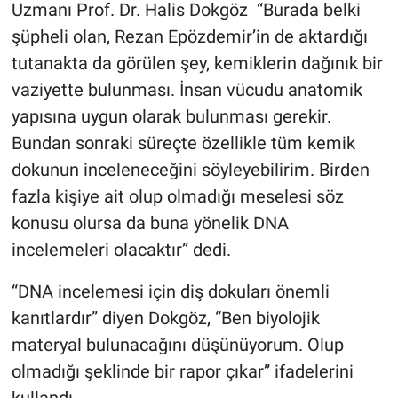
Nedir
Uzmanı Prof. Dr. Halis Dokgöz “Burada belki
şüpheli olan, Rezan Epözdemir’in de aktardığı
Popüler
tutanakta da görülen şey, kemiklerin dağınık bir
vaziyette bulunması. İnsan vücudu anatomik
Programlar
yapısına uygun olarak bulunması gerekir.
Bundan sonraki süreçte özellikle tüm kemik
Sağlık
dokunun inceleneceğini söyleyebilirim. Birden
Spor
fazla kişiye ait olup olmadığı meselesi söz
konusu olursa da buna yönelik DNA
Teknoloji
incelemeleri olacaktır” dedi.
Türkiye'nin Geleceği
“DNA incelemesi için diş dokuları önemli
kanıtlardır” diyen Dokgöz, “Ben biyolojik
Türkiye'nin Gündemi
materyal bulunacağını düşünüyorum. Olup
Yerel Gündem
olmadığı şeklinde bir rapor çıkar” ifadelerini