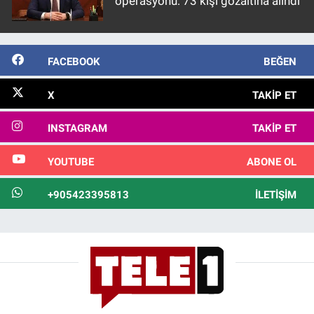
operasyonu: 73 kişi gözaltına alındı
FACEBOOK
BEĞEN
X
TAKIP ET
INSTAGRAM
TAKIP ET
YOUTUBE
ABONE OL
+905423395813
İLETIŞIM