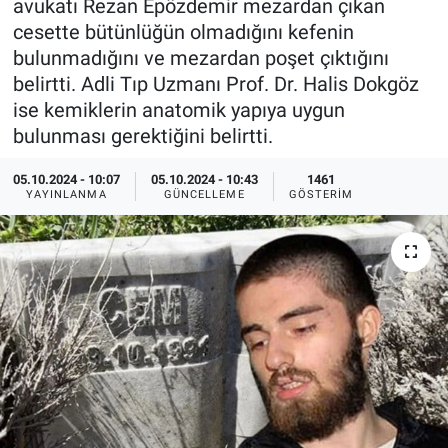
avukatı Rezan Epözdemir mezardan çıkan
cesette bütünlüğün olmadığını kefenin
Ege'den Esintiler
İletişim
bulunmadığını ve mezardan poşet çıktığını
belirtti. Adli Tıp Uzmanı Prof. Dr. Halis Dokgöz
Eğitim
ise kemiklerin anatomik yapıya uygun
bulunması gerektiğini belirtti.
Eğlence
05.10.2024 - 10:07
05.10.2024 - 10:43
1461
Ekonomi
YAYINLANMA
GÜNCELLEME
GÖSTERIM
Forum
Gerçeğin İzinde
Gün Başlıyor
Gün Bitiyor
Gün Ortası