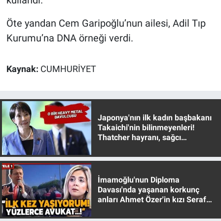
kullandı.
Yerel Yaşam
Öte yandan Cem Garipoğlu’nun ailesi, Adil Tıp
Canlı Yayın
Kurumu’na DNA örneği verdi.
Kaynak:
CUMHURİYET
Japonya'nın ilk kadın başbakanı
Takaichi'nin bilinmeyenleri!
Thatcher hayranı, sağcı
muhafazakar
İmamoğlu'nun Diploma
Davası'nda yaşanan korkunç
anları Ahmet Özer'in kızı Seraf
Özer anlattı!