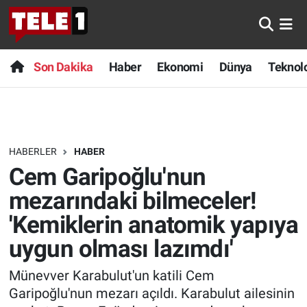
Anında Manşet
Son Dakika
Nöbetçi Eczaneler
Son Dakika
Haber
Ekonomi
Dünya
Teknolo
Başka Sohbetler
Haber
Hava Durumu
Belgesel
Ekonomi
Namaz Vakitleri
HABERLER
HABER
Bilim turu
Dünya
Trafik Durumu
Cem Garipoğlu'nun
Bilim ve Teknoloji Evreni
Teknoloji
Süper Lig Puan Durumu ve Fikstür
mezarındaki bilmeceler!
'Kemiklerin anatomik yapıya
Doğa Konuşuyor
Sağlık
Tüm Manşetler
uygun olması lazımdı'
Dünya
Spor
Son Dakika Haberleri
Münevver Karabulut'un katili Cem
Garipoğlu'nun mezarı açıldı. Karabulut ailesinin
Ege Saati
Yayın Akışı
Haber Arşivi