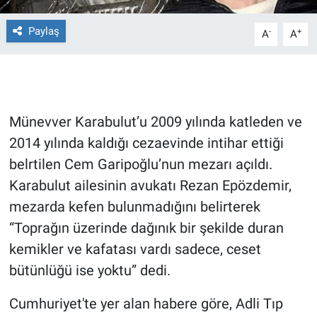
Paylaş
Gündem Özel
-
+
A
A
Günün görüntüsü
Haber
Münevver Karabulut’u 2009 yılında katleden ve
İlan
2014 yılında kaldığı cezaevinde intihar ettiği
belrtilen Cem Garipoğlu’nun mezarı açıldı.
Kimdir
Karabulut ailesinin avukatı Rezan Epözdemir,
mezarda kefen bulunmadığını belirterek
Koronavirüs
“Toprağın üzerinde dağınık bir şekilde duran
kemikler ve kafatası vardı sadece, ceset
Kültür Sanat
bütünlüğü ise yoktu” dedi.
Ne demişti
Cumhuriyet'te yer alan habere göre, Adli Tıp