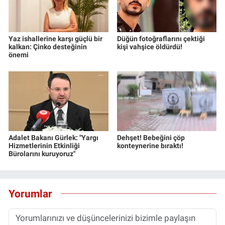
Yaz ishallerine karşı güçlü bir
Düğün fotoğraflarını çektiği
kalkan: Çinko desteğinin
kişi vahşice öldürdü!
önemi
Adalet Bakanı Gürlek: "Yargı
Dehşet! Bebeğini çöp
Hizmetlerinin Etkinliği
konteynerine bıraktı!
Bürolarını kuruyoruz"
Yorumlar