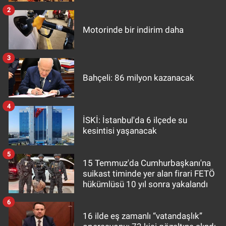
2
Motorinde bir indirim daha
3
Bahçeli: 86 milyon kazanacak
4
İSKİ: İstanbul'da 6 ilçede su
kesintisi yaşanacak
5
15 Temmuz'da Cumhurbaşkanı'na
suikast timinde yer alan firari FETÖ
hükümlüsü 10 yıl sonra yakalandı
6
16 ilde eş zamanlı “vatandaşlık”