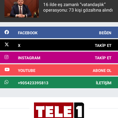
16 ilde eş zamanlı “vatandaşlık”
operasyonu: 73 kişi gözaltına alındı
FACEBOOK
BEĞEN
X
TAKIP ET
INSTAGRAM
TAKIP ET
YOUTUBE
ABONE OL
+905423395813
İLETIŞIM