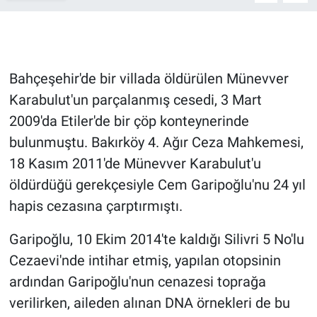
Gündem Özel
Günün görüntüsü
Bahçeşehir'de bir villada öldürülen Münevver
Karabulut'un parçalanmış cesedi, 3 Mart
Haber
2009'da Etiler'de bir çöp konteynerinde
bulunmuştu. Bakırköy 4. Ağır Ceza Mahkemesi,
İlan
18 Kasım 2011'de Münevver Karabulut'u
Kimdir
öldürdüğü gerekçesiyle Cem Garipoğlu'nu 24 yıl
hapis cezasına çarptırmıştı.
Koronavirüs
Garipoğlu, 10 Ekim 2014'te kaldığı Silivri 5 No'lu
Kültür Sanat
Cezaevi'nde intihar etmiş, yapılan otopsinin
ardından Garipoğlu'nun cenazesi toprağa
Ne demişti
verilirken, aileden alınan DNA örnekleri de bu