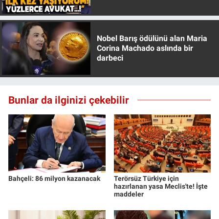
Özer anlattı!
Nobel Barış ödülünü alan Maria
Corina Machado aslında bir
darbeci
Bunlar da ilginizi çekebilir
Bahçeli: 86 milyon kazanacak
Terörsüz Türkiye için
hazırlanan yasa Meclis'te! İşte
maddeler