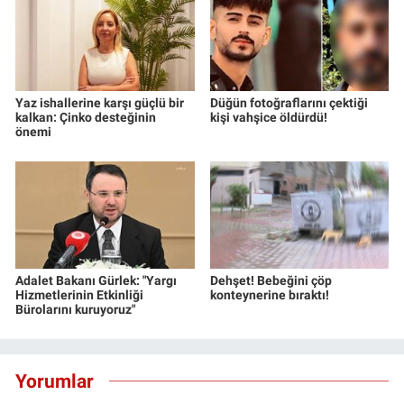
Yaz ishallerine karşı güçlü bir
Düğün fotoğraflarını çektiği
kalkan: Çinko desteğinin
kişi vahşice öldürdü!
önemi
Adalet Bakanı Gürlek: "Yargı
Dehşet! Bebeğini çöp
Hizmetlerinin Etkinliği
konteynerine bıraktı!
Bürolarını kuruyoruz"
Yorumlar