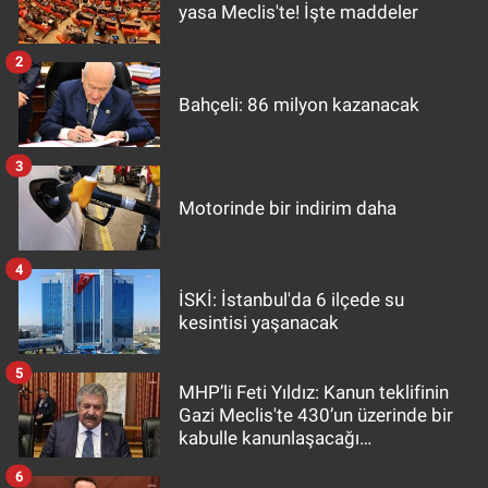
yasa Meclis'te! İşte maddeler
2
Bahçeli: 86 milyon kazanacak
3
Motorinde bir indirim daha
4
İSKİ: İstanbul'da 6 ilçede su
kesintisi yaşanacak
5
MHP’li Feti Yıldız: Kanun teklifinin
Gazi Meclis'te 430’un üzerinde bir
kabulle kanunlaşacağı
görülmektedir
6