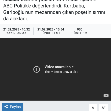
ABC Politik'e değerlendirdi. Kurtbaba,
Ege'den Esintiler
İletişim
Garipoğlu'nun mezarından çıkan poşetin sırrını
da açıkladı.
Eğitim
21.02.2025 - 10:32
21.02.2025 - 10:54
930
YAYINLANMA
GÜNCELLEME
GÖSTERIM
Eğlence
Ekonomi
Forum
Gerçeğin İzinde
Gün Başlıyor
Gün Bitiyor
Paylaş
-
+
A
A
Gün Ortası