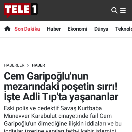
Anında Manşet
Son Dakika
Nöbetçi Eczaneler
Son Dakika
Haber
Ekonomi
Dünya
Teknolo
Başka Sohbetler
Haber
Hava Durumu
Belgesel
Ekonomi
Namaz Vakitleri
HABERLER
HABER
Bilim turu
Dünya
Trafik Durumu
Cem Garipoğlu'nun
Bilim ve Teknoloji Evreni
Teknoloji
Süper Lig Puan Durumu ve Fikstür
mezarındaki poşetin sırrı!
İşte Adli Tıp'ta yaşananlar
Doğa Konuşuyor
Sağlık
Tüm Manşetler
Eski polis ve dedektif Savaş Kurtbaba
Dünya
Spor
Son Dakika Haberleri
Münevver Karabulut cinayetinde fail Cem
Garipoğlu'un ölmediğine ilişkin iddiaları ve bu
Ege Saati
Yayın Akışı
Haber Arşivi
iddialar üzerine yapılan feth-i kabir işlemini