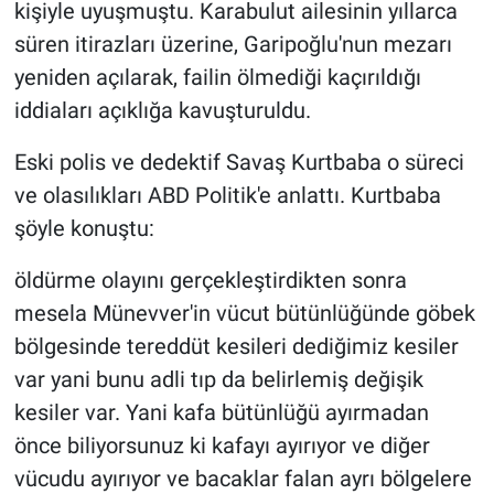
Nedir
kişiyle uyuşmuştu. Karabulut ailesinin yıllarca
süren itirazları üzerine, Garipoğlu'nun mezarı
Popüler
yeniden açılarak, failin ölmediği kaçırıldığı
iddiaları açıklığa kavuşturuldu.
Programlar
Eski polis ve dedektif Savaş Kurtbaba o süreci
Sağlık
ve olasılıkları ABD Politik'e anlattı. Kurtbaba
şöyle konuştu:
Spor
öldürme olayını gerçekleştirdikten sonra
Teknoloji
mesela Münevver'in vücut bütünlüğünde göbek
bölgesinde tereddüt kesileri dediğimiz kesiler
Türkiye'nin Geleceği
var yani bunu adli tıp da belirlemiş değişik
Türkiye'nin Gündemi
kesiler var. Yani kafa bütünlüğü ayırmadan
önce biliyorsunuz ki kafayı ayırıyor ve diğer
Yerel Gündem
vücudu ayırıyor ve bacaklar falan ayrı bölgelere