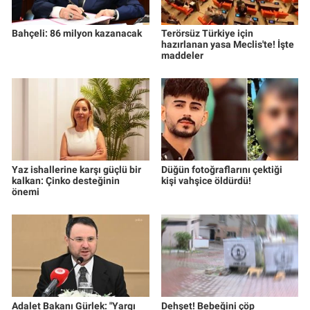
Bahçeli: 86 milyon kazanacak
Terörsüz Türkiye için
hazırlanan yasa Meclis'te! İşte
maddeler
Yaz ishallerine karşı güçlü bir
Düğün fotoğraflarını çektiği
kalkan: Çinko desteğinin
kişi vahşice öldürdü!
önemi
Adalet Bakanı Gürlek: "Yargı
Dehşet! Bebeğini çöp