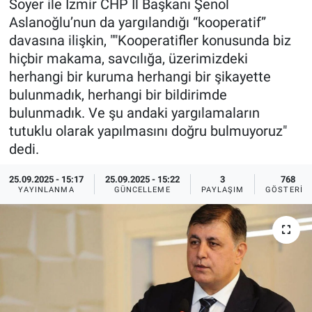
Soyer ile İzmir CHP İl Başkanı Şenol
Aslanoğlu’nun da yargılandığı “kooperatif”
Ege'den Esintiler
İletişim
davasına ilişkin, ""Kooperatifler konusunda biz
hiçbir makama, savcılığa, üzerimizdeki
Eğitim
herhangi bir kuruma herhangi bir şikayette
bulunmadık, herhangi bir bildirimde
Eğlence
bulunmadık. Ve şu andaki yargılamaların
tutuklu olarak yapılmasını doğru bulmuyoruz"
Ekonomi
dedi.
Forum
25.09.2025 - 15:17
25.09.2025 - 15:22
3
768
YAYINLANMA
GÜNCELLEME
PAYLAŞIM
GÖSTERIM
Gerçeğin İzinde
Gün Başlıyor
Gün Bitiyor
Gün Ortası