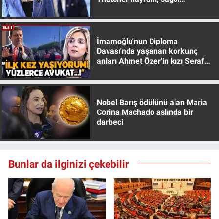
muhafazakar
İmamoğlu'nun Diploma
Davası'nda yaşanan korkunç
anları Ahmet Özer'in kızı Seraf
Özer anlattı!
Nobel Barış ödülünü alan Maria
Corina Machado aslında bir
darbeci
Bunlar da ilginizi çekebilir