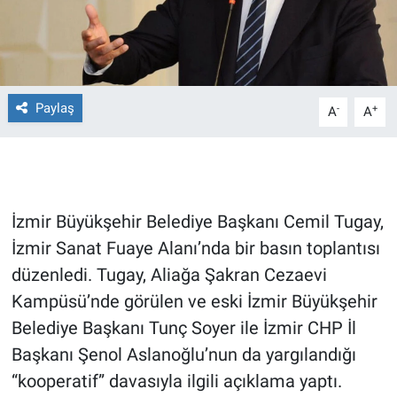
Gündem Özel
Günün görüntüsü
Paylaş
-
+
A
A
Haber
İlan
İzmir Büyükşehir Belediye Başkanı Cemil Tugay,
Kimdir
İzmir Sanat Fuaye Alanı’nda bir basın toplantısı
Koronavirüs
düzenledi. Tugay, Aliağa Şakran Cezaevi
Kampüsü’nde görülen ve eski İzmir Büyükşehir
Kültür Sanat
Belediye Başkanı Tunç Soyer ile İzmir CHP İl
Başkanı Şenol Aslanoğlu’nun da yargılandığı
Ne demişti
“kooperatif” davasıyla ilgili açıklama yaptı.