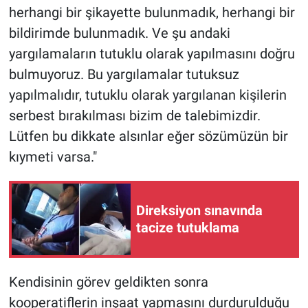
herhangi bir şikayette bulunmadık, herhangi bir
Yerel Yaşam
bildirimde bulunmadık. Ve şu andaki
Canlı Yayın
yargılamaların tutuklu olarak yapılmasını doğru
bulmuyoruz. Bu yargılamalar tutuksuz
yapılmalıdır, tutuklu olarak yargılanan kişilerin
serbest bırakılması bizim de talebimizdir.
Lütfen bu dikkate alsınlar eğer sözümüzün bir
kıymeti varsa."
Direksiyon sınavında
tacize tutuklama
Kendisinin görev geldikten sonra
kooperatiflerin inşaat yapmasını durdurulduğu