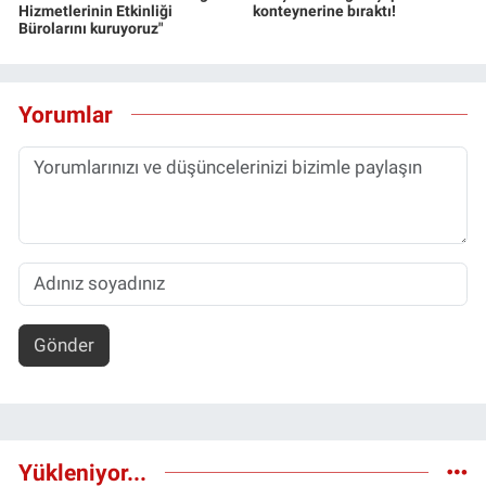
Hizmetlerinin Etkinliği
konteynerine bıraktı!
Bürolarını kuruyoruz"
Yorumlar
Gönder
Yükleniyor...