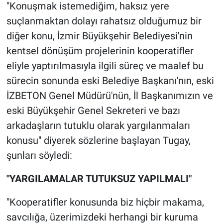
Nedir
"Konuşmak istemediğim, haksız yere
suçlanmaktan dolayı rahatsız olduğumuz bir
Popüler
diğer konu, İzmir Büyükşehir Belediyesi'nin
kentsel dönüşüm projelerinin kooperatifler
Programlar
eliyle yaptırılmasıyla ilgili süreç ve maalef bu
Sağlık
sürecin sonunda eski Belediye Başkanı'nın, eski
İZBETON Genel Müdürü'nün, İl Başkanımızın ve
Spor
eski Büyükşehir Genel Sekreteri ve bazı
arkadaşların tutuklu olarak yargılanmaları
Teknoloji
konusu" diyerek sözlerine başlayan Tugay,
şunları söyledi:
Türkiye'nin Geleceği
"YARGILAMALAR TUTUKSUZ YAPILMALI"
Türkiye'nin Gündemi
"Kooperatifler konusunda biz hiçbir makama,
Yerel Gündem
savcılığa, üzerimizdeki herhangi bir kuruma