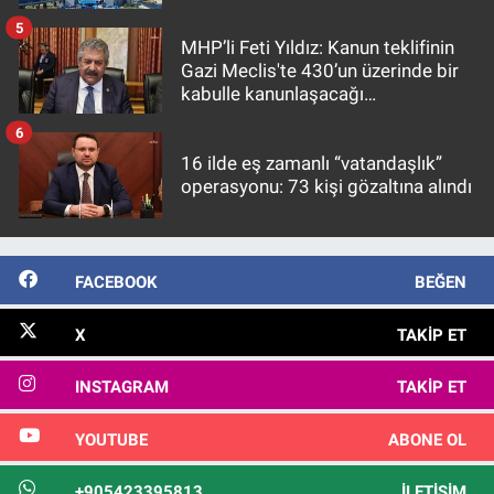
5
MHP’li Feti Yıldız: Kanun teklifinin
Gazi Meclis'te 430’un üzerinde bir
kabulle kanunlaşacağı
görülmektedir
6
16 ilde eş zamanlı “vatandaşlık”
operasyonu: 73 kişi gözaltına alındı
FACEBOOK
BEĞEN
X
TAKIP ET
INSTAGRAM
TAKIP ET
YOUTUBE
ABONE OL
+905423395813
İLETIŞIM