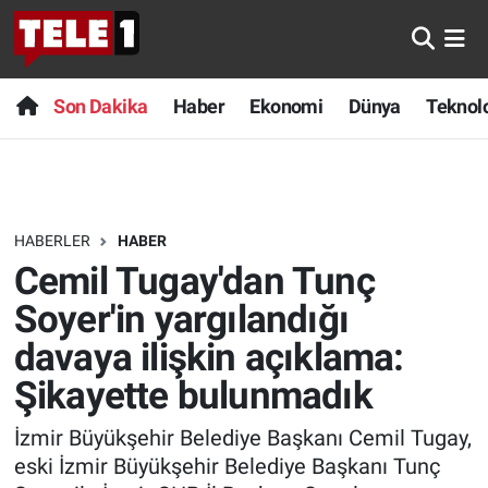
Anında Manşet
Son Dakika
Nöbetçi Eczaneler
Son Dakika
Haber
Ekonomi
Dünya
Teknolo
Başka Sohbetler
Haber
Hava Durumu
Belgesel
Ekonomi
Namaz Vakitleri
HABERLER
HABER
Bilim turu
Dünya
Trafik Durumu
Cemil Tugay'dan Tunç
Bilim ve Teknoloji Evreni
Teknoloji
Süper Lig Puan Durumu ve Fikstür
Soyer'in yargılandığı
davaya ilişkin açıklama:
Doğa Konuşuyor
Sağlık
Tüm Manşetler
Şikayette bulunmadık
Dünya
Spor
Son Dakika Haberleri
İzmir Büyükşehir Belediye Başkanı Cemil Tugay,
eski İzmir Büyükşehir Belediye Başkanı Tunç
Ege Saati
Yayın Akışı
Haber Arşivi