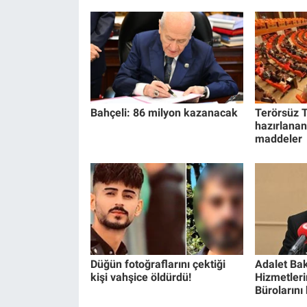
Bahçeli: 86 milyon kazanacak
Terörsüz T
hazırlanan
maddeler
Düğün fotoğraflarını çektiği
Adalet Bak
kişi vahşice öldürdü!
Hizmetlerin
Bürolarını