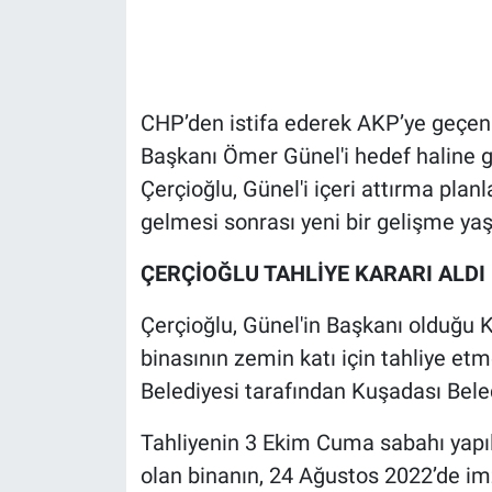
Gündem Özel
Günün görüntüsü
CHP’den istifa ederek AKP’ye geçen
Başkanı Ömer Günel'i hedef haline get
Haber
Çerçioğlu, Günel'i içeri attırma pla
gelmesi sonrası yeni bir gelişme yaş
İlan
ÇERÇİOĞLU TAHLİYE KARARI ALDI
Kimdir
Çerçioğlu, Günel'in Başkanı olduğu 
Koronavirüs
binasının zemin katı için tahliye etm
Kültür Sanat
Belediyesi tarafından Kuşadası Beledi
Tahliyenin 3 Ekim Cuma sabahı yapıla
Ne demişti
olan binanın, 24 Ağustos 2022’de im