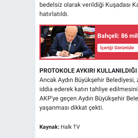
Nedir
bedelsiz olarak verildiği Kuşadası K
hatırlatıldı.
Popüler
Programlar
Bahçeli: 86 m
İçeriği Görüntüle
Sağlık
Spor
PROTOKOLE AYKIRI KULLANILDIĞI 
Ancak Aydın Büyükşehir Belediyesi, z
Teknoloji
iddia ederek katın tahliye edilmesin
Türkiye'nin Geleceği
AKP'ye geçen Aydın Büyükşehir Bel
yaşanması dikkat çekti.
Türkiye'nin Gündemi
Kaynak:
Halk TV
Yerel Gündem