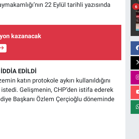
aymakamlığı’nın 22 Eylül tarihli yazısında
6
ilyon kazanacak
İDDİA EDİLDİ
emin katın protokole aykırı kullanıldığını
i istedi. Gelişmenin, CHP’den istifa ederek
ediye Başkanı Özlem Çerçioğlu döneminde