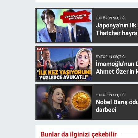
Yerel Yaşam
EDITÖRÜN SEÇTIĞI
Canlı Yayın
Japonya'nın ilk
Thatcher hayra
EDITÖRÜN SEÇTIĞI
İmamoğlu'nun D
Ahmet Özer'in k
EDITÖRÜN SEÇTIĞI
Nobel Barış öd
darbeci
Bunlar da ilginizi çekebilir