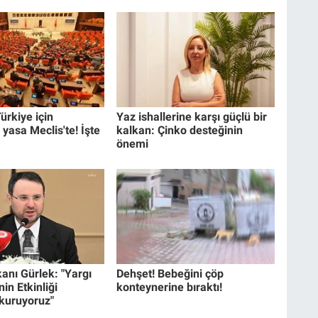
ürkiye için
Yaz ishallerine karşı güçlü bir
 yasa Meclis'te! İşte
kalkan: Çinko desteğinin
önemi
anı Gürlek: "Yargı
Dehşet! Bebeğini çöp
in Etkinliği
konteynerine bıraktı!
 kuruyoruz"