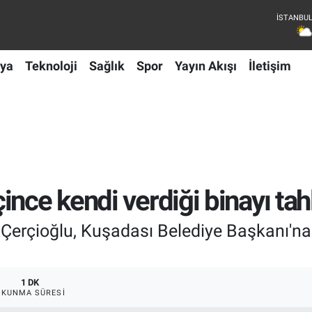
ya
Teknoloji
Sağlık
Spor
Yayın Akışı
İletişim
nce kendi verdiği binayı tahl
rçioğlu, Kuşadası Belediye Başkanı'na t
1 DK
OKUNMA SÜRESI