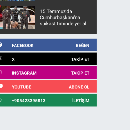
15 Temmuz'da
Cumhurbaşkanı'na
suikast timinde yer alan
firari FETÖ hükümlüsü
10 yıl sonra yakalandı
FACEBOOK
BEĞEN
X
TAKIP ET
INSTAGRAM
TAKIP ET
YOUTUBE
ABONE OL
+905423395813
İLETIŞIM