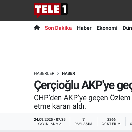
Anında Manşet
Son Dakika
Nöbetçi Eczaneler
Son Dakika
Haber
Ekonomi
Dün
Başka Sohbetler
Haber
Hava Durumu
Belgesel
Ekonomi
Namaz Vakitleri
Bilim turu
Dünya
Trafik Durumu
HABERLER
HABER
Çerçioğlu AKP'ye geçi
Bilim ve Teknoloji Evreni
Teknoloji
Süper Lig Puan Durumu ve Fikstür
CHP’den AKP’ye geçen Özlem Çe
Doğa Konuşuyor
Sağlık
Tüm Manşetler
etme kararı aldı.
Dünya
Spor
Son Dakika Haberleri
24.09.2025 - 07:35
7
2266
YAYINLANMA
PAYLAŞIM
GÖSTERIM
Ege Saati
Yayın Akışı
Haber Arşivi