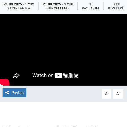
21.08.2025 - 17:32
21.08.2025 - 17:38
1
608
YAYINLANMA
GÜNCELLEME
PAYLAŞIM
GÖSTERIM
Ege'den Esintiler
İletişim
Eğitim
Eğlence
Ekonomi
Forum
Gerçeğin İzinde
Paylaş
-
+
A
A
Gün Başlıyor
Gün Bitiyor
Gün Ortası