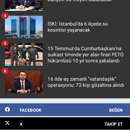
4
İSKİ: İstanbul'da 6 ilçede su
kesintisi yaşanacak
5
15 Temmuz'da Cumhurbaşkanı'na
suikast timinde yer alan firari FETÖ
hükümlüsü 10 yıl sonra yakalandı
6
16 ilde eş zamanlı “vatandaşlık”
operasyonu: 73 kişi gözaltına alındı
FACEBOOK
BEĞEN
X
TAKIP ET