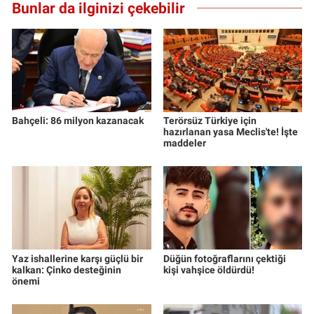
Bunlar da ilginizi çekebilir
Bahçeli: 86 milyon kazanacak
Terörsüz Türkiye için
hazırlanan yasa Meclis'te! İşte
maddeler
Yaz ishallerine karşı güçlü bir
Düğün fotoğraflarını çektiği
kalkan: Çinko desteğinin
kişi vahşice öldürdü!
önemi