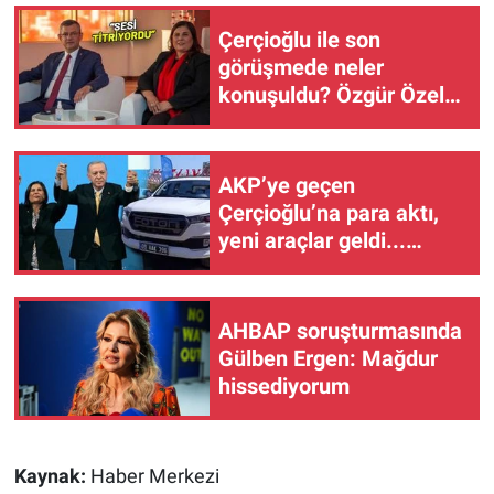
Yerel Yaşam
Çerçioğlu ile son
görüşmede neler
Canlı Yayın
konuşuldu? Özgür Özel o
anları anlattı...
AKP’ye geçen
Çerçioğlu’na para aktı,
yeni araçlar geldi...
Plakalara dikkat!
AHBAP soruşturmasında
Gülben Ergen: Mağdur
hissediyorum
Kaynak:
Haber Merkezi