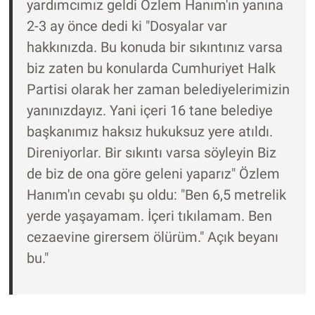
yardımcımız geldi Özlem Hanım'ın yanına
Nedir
2-3 ay önce dedi ki "Dosyalar var
Popüler
hakkınızda. Bu konuda bir sıkıntınız varsa
biz zaten bu konularda Cumhuriyet Halk
Programlar
Partisi olarak her zaman belediyelerimizin
yanınızdayız. Yani içeri 16 tane belediye
Sağlık
başkanımız haksız hukuksuz yere atıldı.
Spor
Direniyorlar. Bir sıkıntı varsa söyleyin Biz
de biz de ona göre geleni yaparız" Özlem
Teknoloji
Hanım'ın cevabı şu oldu: "Ben 6,5 metrelik
yerde yaşayamam. İçeri tıkılamam. Ben
Türkiye'nin Geleceği
cezaevine girersem ölürüm." Açık beyanı
Türkiye'nin Gündemi
bu."
Yerel Gündem