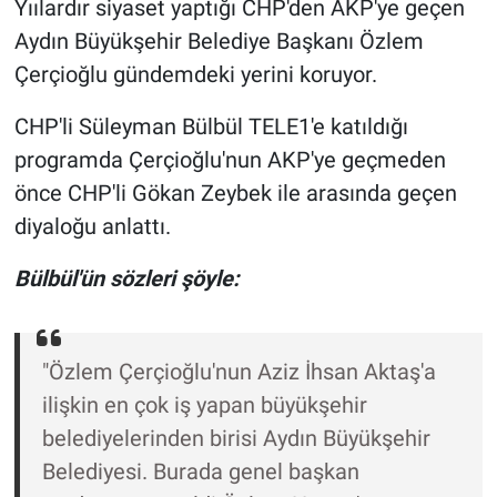
Yıılardır siyaset yaptığı CHP'den AKP'ye geçen
Aydın Büyükşehir Belediye Başkanı Özlem
Gündem Özel
Çerçioğlu gündemdeki yerini koruyor.
Günün görüntüsü
CHP'li Süleyman Bülbül TELE1'e katıldığı
programda Çerçioğlu'nun AKP'ye geçmeden
Haber
önce CHP'li Gökan Zeybek ile arasında geçen
İlan
diyaloğu anlattı.
Bülbül'ün sözleri şöyle:
Kimdir
Koronavirüs
"Özlem Çerçioğlu'nun Aziz İhsan Aktaş'a
Kültür Sanat
ilişkin en çok iş yapan büyükşehir
belediyelerinden birisi Aydın Büyükşehir
Ne demişti
Belediyesi. Burada genel başkan