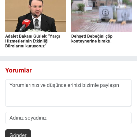
Adalet Bakanı Gürlek: "Yargı
Dehşet! Bebeğini çöp
Hizmetlerinin Etkinliği
konteynerine bıraktı!
Bürolarını kuruyoruz"
Yorumlar
Gönder