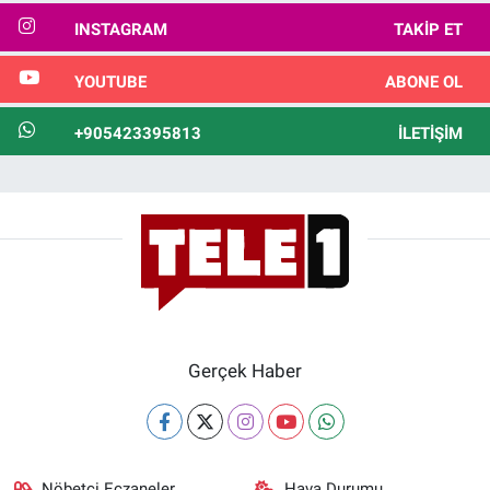
INSTAGRAM
TAKIP ET
YOUTUBE
ABONE OL
+905423395813
İLETIŞIM
Gerçek Haber
Nöbetçi Eczaneler
Hava Durumu