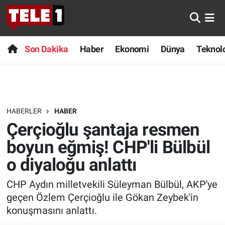
Anında Manşet
Son Dakika
Nöbetçi Eczaneler
Son Dakika
Haber
Ekonomi
Dünya
Teknolo
Başka Sohbetler
Haber
Hava Durumu
Belgesel
Ekonomi
Namaz Vakitleri
HABERLER
HABER
Bilim turu
Dünya
Trafik Durumu
Çerçioğlu şantaja resmen
Bilim ve Teknoloji Evreni
Teknoloji
Süper Lig Puan Durumu ve Fikstür
boyun eğmiş! CHP'li Bülbül
o diyaloğu anlattı
Doğa Konuşuyor
Sağlık
Tüm Manşetler
CHP Aydın milletvekili Süleyman Bülbül, AKP'ye
Dünya
Spor
Son Dakika Haberleri
geçen Özlem Çerçioğlu ile Gökan Zeybek'in
konuşmasını anlattı.
Ege Saati
Yayın Akışı
Haber Arşivi