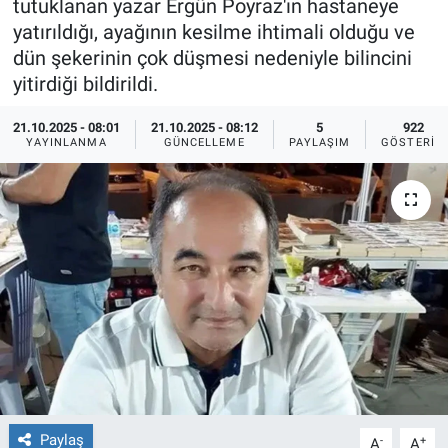
tutuklanan yazar Ergün Poyraz'ın hastaneye
yatırıldığı, ayağının kesilme ihtimali olduğu ve
Ege'den Esintiler
İletişim
dün şekerinin çok düşmesi nedeniyle bilincini
yitirdiği bildirildi.
Eğitim
21.10.2025 - 08:01
21.10.2025 - 08:12
5
922
Eğlence
YAYINLANMA
GÜNCELLEME
PAYLAŞIM
GÖSTERIM
Ekonomi
Forum
Gerçeğin İzinde
Gün Başlıyor
Gün Bitiyor
Paylaş
-
+
Gün Ortası
A
A