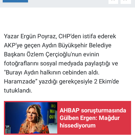
Gündem Özel
Günün görüntüsü
Yazar Ergün Poyraz, CHP'den istifa ederek
AKP'ye geçen Aydın Büyükşehir Belediye
Haber
Başkanı Özlem Çerçioğlu'nun evinin
İlan
fotoğraflarını sosyal medyada paylaştığı ve
"Burayı Aydın halkının cebinden aldı.
Kimdir
Haramzade” yazdığı gerekçesiyle 2 Ekim'de
tutuklandı.
Koronavirüs
Kültür Sanat
AHBAP soruşturmasında
Gülben Ergen: Mağdur
Ne demişti
hissediyorum