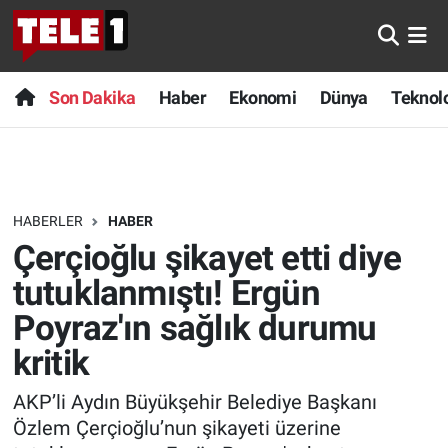
Anında Manşet
Son Dakika
Nöbetçi Eczaneler
Son Dakika
Haber
Ekonomi
Dünya
Teknolo
Başka Sohbetler
Haber
Hava Durumu
Belgesel
Ekonomi
Namaz Vakitleri
HABERLER
HABER
Bilim turu
Dünya
Trafik Durumu
Çerçioğlu şikayet etti diye
Bilim ve Teknoloji Evreni
Teknoloji
Süper Lig Puan Durumu ve Fikstür
tutuklanmıştı! Ergün
Poyraz'ın sağlık durumu
Doğa Konuşuyor
Sağlık
Tüm Manşetler
kritik
Dünya
Spor
Son Dakika Haberleri
AKP’li Aydın Büyükşehir Belediye Başkanı
Özlem Çerçioğlu’nun şikayeti üzerine
Ege Saati
Yayın Akışı
Haber Arşivi