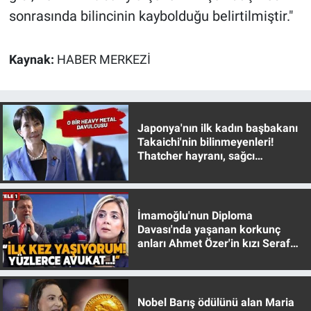
Yerel Yaşam
sonrasında bilincinin kaybolduğu belirtilmiştir."
Canlı Yayın
Kaynak:
HABER MERKEZİ
Japonya'nın ilk kadın başbakanı
Takaichi'nin bilinmeyenleri!
Thatcher hayranı, sağcı
muhafazakar
İmamoğlu'nun Diploma
Davası'nda yaşanan korkunç
anları Ahmet Özer'in kızı Seraf
Özer anlattı!
Nobel Barış ödülünü alan Maria