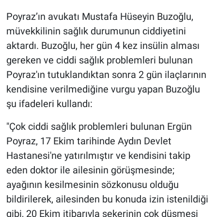
Nedir
Poyraz’ın avukatı Mustafa Hüseyin Buzoğlu,
Popüler
müvekkilinin sağlık durumunun ciddiyetini
aktardı. Buzoğlu, her gün 4 kez insülin alması
Programlar
gereken ve ciddi sağlık problemleri bulunan
Poyraz'ın tutuklandıktan sonra 2 gün ilaçlarının
Sağlık
kendisine verilmediğine vurgu yapan Buzoğlu
Spor
şu ifadeleri kullandı:
"Çok ciddi sağlık problemleri bulunan Ergün
Teknoloji
Poyraz, 17 Ekim tarihinde Aydın Devlet
Türkiye'nin Geleceği
Hastanesi'ne yatırılmıştır ve kendisini takip
eden doktor ile ailesinin görüşmesinde;
Türkiye'nin Gündemi
ayağının kesilmesinin sözkonusu olduğu
bildirilerek, ailesinden bu konuda izin istenildiği
Yerel Gündem
gibi, 20 Ekim itibarıyla şekerinin çok düşmesi