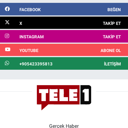
FACEBOOK
BEĞEN
X
TAKIP ET
INSTAGRAM
TAKIP ET
YOUTUBE
ABONE OL
+905423395813
İLETIŞIM
Gerçek Haber