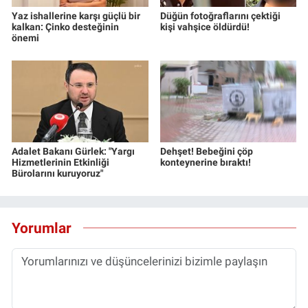
Yaz ishallerine karşı güçlü bir
Düğün fotoğraflarını çektiği
kalkan: Çinko desteğinin
kişi vahşice öldürdü!
önemi
Adalet Bakanı Gürlek: "Yargı
Dehşet! Bebeğini çöp
Hizmetlerinin Etkinliği
konteynerine bıraktı!
Bürolarını kuruyoruz"
Yorumlar