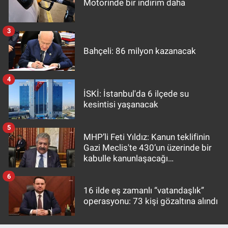
Motorinde bir indirim daha
3
Bahçeli: 86 milyon kazanacak
4
İSKİ: İstanbul'da 6 ilçede su
kesintisi yaşanacak
5
MHP’li Feti Yıldız: Kanun teklifinin
Gazi Meclis'te 430’un üzerinde bir
kabulle kanunlaşacağı
görülmektedir
6
16 ilde eş zamanlı “vatandaşlık”
operasyonu: 73 kişi gözaltına alındı