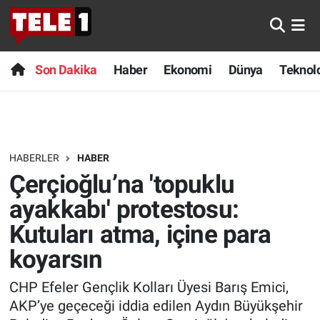
Anında Manşet
Son Dakika
Nöbetçi Eczaneler
Son Dakika
Haber
Ekonomi
Dünya
Teknolo
Başka Sohbetler
Haber
Hava Durumu
Belgesel
Ekonomi
Namaz Vakitleri
HABERLER
HABER
Bilim turu
Dünya
Trafik Durumu
Çerçioğlu’na 'topuklu
Bilim ve Teknoloji Evreni
Teknoloji
Süper Lig Puan Durumu ve Fikstür
ayakkabı' protestosu:
Kutuları atma, içine para
Doğa Konuşuyor
Sağlık
Tüm Manşetler
koyarsın
Dünya
Spor
Son Dakika Haberleri
CHP Efeler Gençlik Kolları Üyesi Barış Emici,
AKP’ye geçeceği iddia edilen Aydın Büyükşehir
Ege Saati
Yayın Akışı
Haber Arşivi