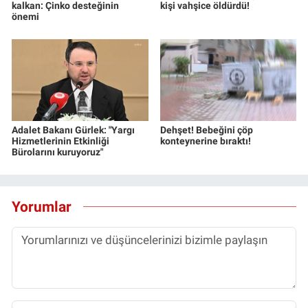
kalkan: Çinko desteğinin
kişi vahşice öldürdü!
önemi
Adalet Bakanı Gürlek: "Yargı
Dehşet! Bebeğini çöp
Hizmetlerinin Etkinliği
konteynerine bıraktı!
Bürolarını kuruyoruz"
Yorumlar