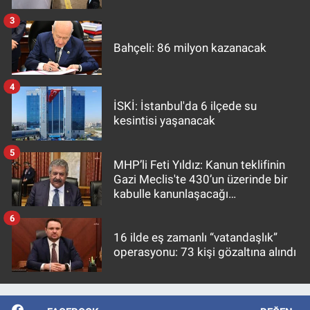
3
Bahçeli: 86 milyon kazanacak
4
İSKİ: İstanbul'da 6 ilçede su
kesintisi yaşanacak
5
MHP’li Feti Yıldız: Kanun teklifinin
Gazi Meclis'te 430’un üzerinde bir
kabulle kanunlaşacağı
görülmektedir
6
16 ilde eş zamanlı “vatandaşlık”
operasyonu: 73 kişi gözaltına alındı