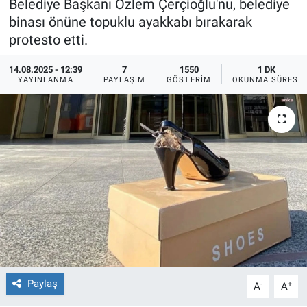
Belediye Başkanı Özlem Çerçioğlu'nu, belediye
binası önüne topuklu ayakkabı bırakarak
Ege'den Esintiler
İletişim
protesto etti.
Eğitim
14.08.2025 - 12:39
7
1550
1 DK
YAYINLANMA
PAYLAŞIM
GÖSTERIM
OKUNMA SÜRESI
Eğlence
Ekonomi
Forum
Gerçeğin İzinde
Gün Başlıyor
Gün Bitiyor
Paylaş
-
+
A
A
Gün Ortası