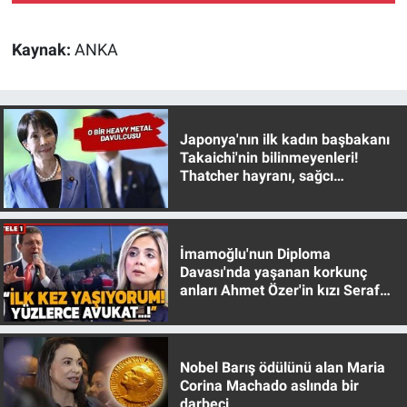
Kaynak:
ANKA
Japonya'nın ilk kadın başbakanı
Takaichi'nin bilinmeyenleri!
Thatcher hayranı, sağcı
muhafazakar
İmamoğlu'nun Diploma
Davası'nda yaşanan korkunç
anları Ahmet Özer'in kızı Seraf
Özer anlattı!
Nobel Barış ödülünü alan Maria
Corina Machado aslında bir
darbeci