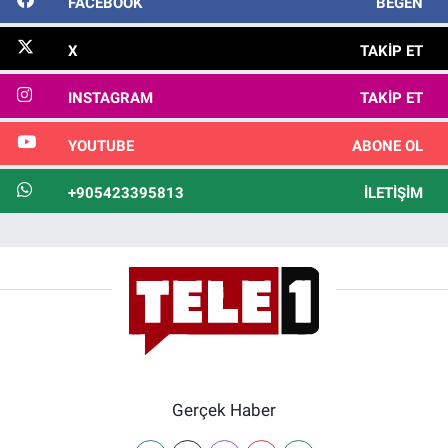
FACEBOOK
BEĞEN
X
TAKIP ET
INSTAGRAM
TAKIP ET
YOUTUBE
ABONE OL
+905423395813
İLETIŞIM
Gerçek Haber