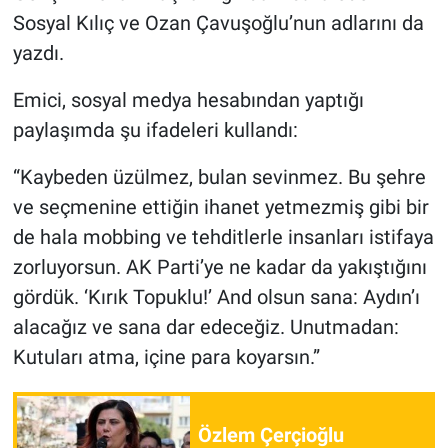
Nedir
Sosyal Kılıç ve Ozan Çavuşoğlu’nun adlarını da
yazdı.
Popüler
Emici, sosyal medya hesabından yaptığı
Programlar
paylaşımda şu ifadeleri kullandı:
Sağlık
“Kaybeden üzülmez, bulan sevinmez. Bu şehre
ve seçmenine ettiğin ihanet yetmezmiş gibi bir
Spor
de hala mobbing ve tehditlerle insanları istifaya
Teknoloji
zorluyorsun. AK Parti’ye ne kadar da yakıştığını
gördük. ‘Kırık Topuklu!’ And olsun sana: Aydın’ı
Türkiye'nin Geleceği
alacağız ve sana dar edeceğiz. Unutmadan:
Kutuları atma, içine para koyarsın.”
Türkiye'nin Gündemi
Yerel Gündem
Özlem Çerçioğlu