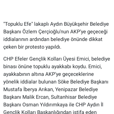
Gündem Özel
"Topuklu Efe" lakaplı Aydın Büyükşehir Belediye
Günün görüntüsü
Başkanı Özlem Çerçioğlu'nun AKP'ye geçeceği
Haber
iddialarının ardından belediye önünde dikkat
çeken bir protesto yapıldı.
İlan
CHP Efeler Gençlik Kolları Üyesi Emici, belediye
Kimdir
binası önüne topuklu ayakkabı koydu. Emici,
ayakkabının altına AKP'ye geçeceklerine
Koronavirüs
yönelik iddialar bulunan Söke Belediye Başkanı
Mustafa İberya Arıkan, Yenipazar Belediye
Kültür Sanat
Başkanı Malik Ercan, Sultanhisar Belediye
Ne demişti
Başkanı Osman Yıldırımkaya ile CHP Aydın İl
Gençlik Kolları Başkanlığından istifa eden