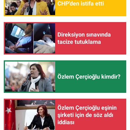
CHP'den istifa etti
Yerel Yaşam
Canlı Yayın
Direksiyon sınavında
tacize tutuklama
Özlem Çerçioğlu kimdir?
Özlem Çerçioğlu eşinin
şirketi için de söz aldı
iddiası