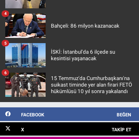
4
Bahçeli: 86 milyon kazanacak
5
İSKİ: İstanbul'da 6 ilçede su
kesintisi yaşanacak
6
15 Temmuz'da Cumhurbaşkanı'na
suikast timinde yer alan firari FETÖ
hükümlüsü 10 yıl sonra yakalandı
FACEBOOK
BEĞEN
X
TAKIP ET