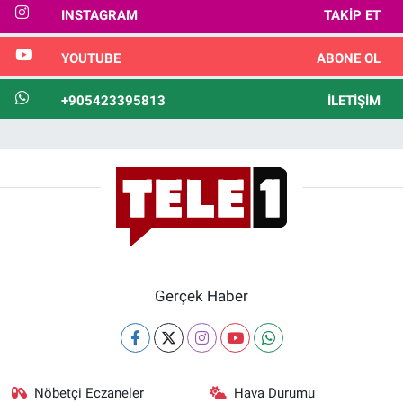
INSTAGRAM
TAKIP ET
YOUTUBE
ABONE OL
+905423395813
İLETIŞIM
Gerçek Haber
Nöbetçi Eczaneler
Hava Durumu