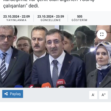
çalışanları" dedi.
Ege'den Esintiler
İletişim
23.10.2024 - 22:09
23.10.2024 - 23:59
505
YAYINLANMA
GÜNCELLEME
GÖSTERIM
Eğitim
Eğlence
Ekonomi
Forum
Gerçeğin İzinde
Gün Başlıyor
Paylaş
-
+
A
A
Gün Bitiyor
Gün Ortası