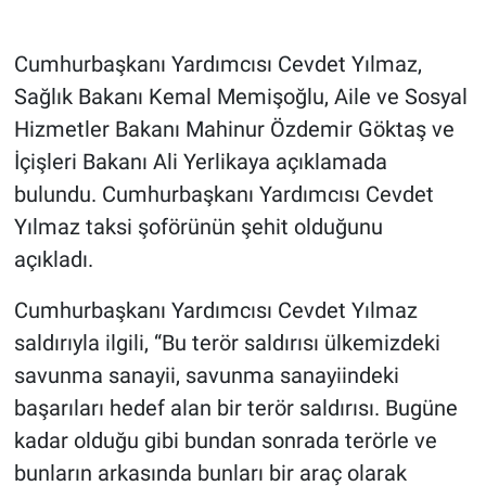
Gündem Özel
Cumhurbaşkanı Yardımcısı Cevdet Yılmaz,
Sağlık Bakanı Kemal Memişoğlu, Aile ve Sosyal
Günün görüntüsü
Hizmetler Bakanı Mahinur Özdemir Göktaş ve
İçişleri Bakanı Ali Yerlikaya açıklamada
Haber
bulundu. Cumhurbaşkanı Yardımcısı Cevdet
İlan
Yılmaz taksi şoförünün şehit olduğunu
açıkladı.
Kimdir
Cumhurbaşkanı Yardımcısı Cevdet Yılmaz
Koronavirüs
saldırıyla ilgili, “Bu terör saldırısı ülkemizdeki
savunma sanayii, savunma sanayiindeki
Kültür Sanat
başarıları hedef alan bir terör saldırısı. Bugüne
Ne demişti
kadar olduğu gibi bundan sonrada terörle ve
bunların arkasında bunları bir araç olarak