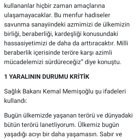
Nedir
kullananlar hiçbir zaman amaçlarına
ulaşamayacaklar. Bu menfur hadiseler
Popüler
savunma sanayiindeki azmimizi de ülkemizin
birliği, beraberliği, kardeşliği konusundaki
Programlar
hassasiyetimizi de daha da arttıracaktır. Milli
Sağlık
beraberlik içerisinde teröre karşı azimli
mücadelemizi sürdüreceğiz” diye konuştu.
Spor
1 YARALININ DURUMU KRİTİK
Teknoloji
Sağlık Bakanı Kemal Memişoğlu şu ifadeleri
Türkiye'nin Geleceği
kullandı:
Türkiye'nin Gündemi
Bugün ülkemizde yaşanan terörü ve dünyadaki
bütün terörü lanetliyorum. Ülkemiz bugün
Yerel Gündem
yaşadığı acıyı bir daha yaşamasın. Sabır ve