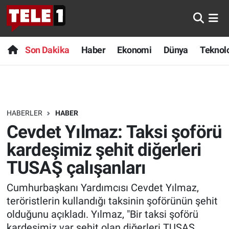
Anında Manşet
Son Dakika
Nöbetçi Eczaneler
Son Dakika
Haber
Ekonomi
Dünya
Teknolo
Başka Sohbetler
Haber
Hava Durumu
Belgesel
Ekonomi
Namaz Vakitleri
HABERLER
HABER
Bilim turu
Dünya
Trafik Durumu
Cevdet Yılmaz: Taksi şoförü
Bilim ve Teknoloji Evreni
Teknoloji
Süper Lig Puan Durumu ve Fikstür
kardeşimiz şehit diğerleri
TUSAŞ çalışanları
Doğa Konuşuyor
Sağlık
Tüm Manşetler
Cumhurbaşkanı Yardımcısı Cevdet Yılmaz,
Dünya
Spor
Son Dakika Haberleri
teröristlerin kullandığı taksinin şoförünün şehit
olduğunu açıkladı. Yılmaz, "Bir taksi şoförü
Ege Saati
Yayın Akışı
Haber Arşivi
kardeşimiz var şehit olan diğerleri TUSAŞ