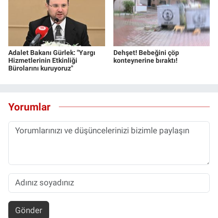
Adalet Bakanı Gürlek: "Yargı
Dehşet! Bebeğini çöp
Hizmetlerinin Etkinliği
konteynerine bıraktı!
Bürolarını kuruyoruz"
Yorumlar
Gönder