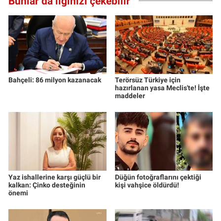
Bunlar da ilginizi çekebilir
Bahçeli: 86 milyon kazanacak
Terörsüz Türkiye için
hazırlanan yasa Meclis'te! İşte
maddeler
Yaz ishallerine karşı güçlü bir
Düğün fotoğraflarını çektiği
kalkan: Çinko desteğinin
kişi vahşice öldürdü!
önemi