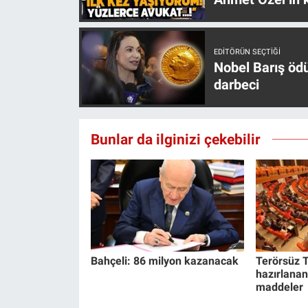
EDITÖRÜN SEÇTIĞI
Nobel Barış öd
darbeci
Bunlar da ilginizi çekebilir
Bahçeli: 86 milyon kazanacak
Terörsüz T
hazırlanan
maddeler