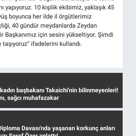
 yapıyoruz. 10 kişilik ekibimiz, yaklaşık 45
üş boyunca her ilde il örgütlerimiz
çliği, 40 gündür meydanlarda Zeydan
 Başkanımız için sesini yükseltiyor. Şimdi
 taşıyoruz” ifadelerini kullandı.
 kadın başbakanı Takaichi'nin bilinmeyenleri!
nı, sağcı muhafazakar
iploma Davası'nda yaşanan korkunç anları
ızı Seraf Özer anlattı!