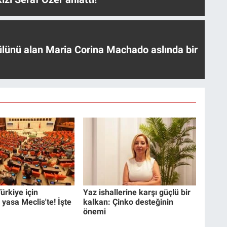
ülünü alan Maria Corina Machado aslında bir
ürkiye için
Yaz ishallerine karşı güçlü bir
 yasa Meclis'te! İşte
kalkan: Çinko desteğinin
önemi