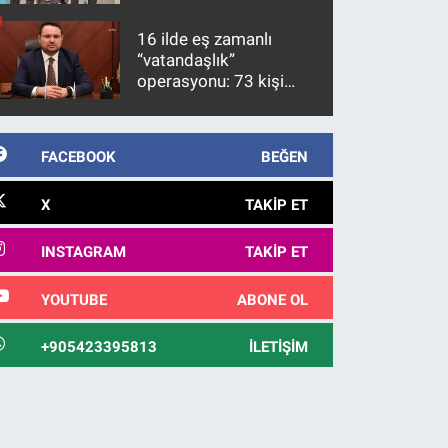
firari FETÖ hükümlüsü
10 yıl sonra yakalandı
16 ilde eş zamanlı
“vatandaşlık”
operasyonu: 73 kişi
gözaltına alındı
FACEBOOK
BEĞEN
X
TAKIP ET
INSTAGRAM
TAKIP ET
YOUTUBE
ABONE OL
+905423395813
İLETIŞIM