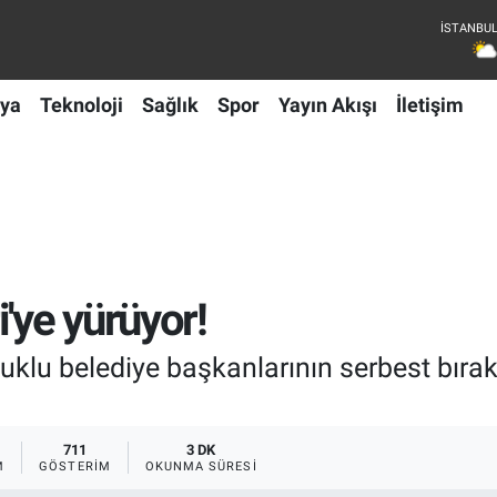
ya
Teknoloji
Sağlık
Spor
Yayın Akışı
İletişim
'ye yürüyor!
uklu belediye başkanlarının serbest bırakı
711
3 DK
M
GÖSTERIM
OKUNMA SÜRESI