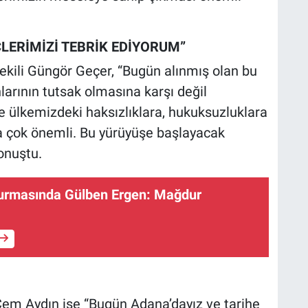
LERİMİZİ TEBRİK EDİYORUM”
kili Güngör Geçer, “Bugün alınmış olan bu
arının tutsak olmasına karşı değil
 ülkemizdeki haksızlıklara, hukuksuzluklara
yla çok önemli. Bu yürüyüşe başlayacak
onuştu.
rmasında Gülben Ergen: Mağdur
Cem Aydın ise “Bugün Adana’dayız ve tarihe