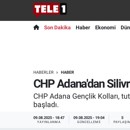
Anında Manşet
Son Dakika
Nöbetçi Eczaneler
Son Dakika
Haber
Ekonomi
Dün
Başka Sohbetler
Haber
Hava Durumu
Belgesel
Ekonomi
Namaz Vakitleri
Bilim turu
Dünya
Trafik Durumu
HABERLER
HABER
CHP Adana'dan Silivri
Bilim ve Teknoloji Evreni
Teknoloji
Süper Lig Puan Durumu ve Fikstür
CHP Adana Gençlik Kolları, tut
Doğa Konuşuyor
Sağlık
Tüm Manşetler
başladı.
Dünya
Spor
Son Dakika Haberleri
09.08.2025 - 18:47
09.08.2025 - 19:04
5
YAYINLANMA
GÜNCELLEME
PAYLAŞI
Ege Saati
Yayın Akışı
Haber Arşivi