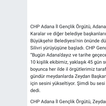
Gündem Özel
Günün görüntüsü
CHP Adana İl Gençlik Örgütü, Adana
Karalar ve diğer belediye başkanlar
Haber
Büyükşehir Belediyesi'nin önünde d
Silivri yürüyüşüne başladı. CHP Gen
İlan
“Bugün Adana’dayız ve tarihe geçece
Kimdir
10 kişilik ekibimiz, yaklaşık 45 gün 
boyunca her ilde il örgütlerimiz tar
Koronavirüs
gündür meydanlarda Zeydan Başkanı
için sesini yükseltiyor. Şimdi bu sesi
Kültür Sanat
dedi.
Ne demişti
CHP Adana İl Gençlik Örgütü, Zeydan