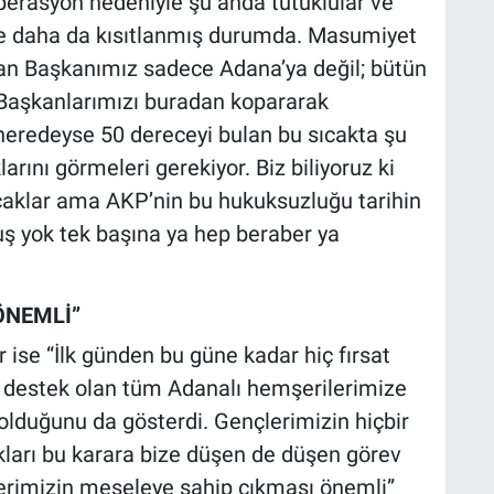
erasyon nedeniyle şu anda tutuklular ve
iyle daha da kısıtlanmış durumda. Masumiyet
ydan Başkanımız sadece Adana’ya değil; bütün
 Başkanlarımızı buradan kopararak
neredeyse 50 dereceyi bulan bu sıcakta şu
arını görmeleri gerekiyor. Biz biliyoruz ki
caklar ama AKP’nin bu hukuksuzluğu tarihin
luş yok tek başına ya hep beraber ya
ÖNEMLİ”
ise “İlk günden bu güne kadar hiç fırsat
e destek olan tüm Adanalı hemşerilerimize
lduğunu da gösterdi. Gençlerimizin hiçbir
ları bu karara bize düşen de düşen görev
erimizin meseleye sahip çıkması önemli”