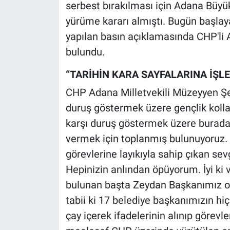
Nedir
serbest bırakılması için Adana Büyük
yürüme kararı almıştı. Bugün başlay
Popüler
yapılan basın açıklamasında CHP'li A
bulundu.
Programlar
“TARİHİN KARA SAYFALARINA İŞL
Sağlık
CHP Adana Milletvekili Müzeyyen Şe
duruş göstermek üzere gençlik koll
Spor
karşı duruş göstermek üzere buradan
Teknoloji
vermek için toplanmış bulunuyoruz. 
görevlerine layıkıyla sahip çıkan sevg
Türkiye'nin Geleceği
Hepinizin anlından öpüyorum. İyi ki v
bulunan başta Zeydan Başkanımız o
Türkiye'nin Gündemi
tabii ki 17 belediye başkanımızın hi
Yerel Gündem
çay içerek ifadelerinin alınıp görevl