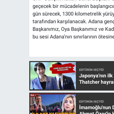
geçecek bir mücadelenin başlangıcını
gün sürecek, 1300 kilometrelik yürüy
tarafından karşılanacak. Adana gen
Başkanımız, Oya Başkanımız ve Kadir
bu sesi Adana’nın sınırlarının ötesine
EDITÖRÜN SEÇTIĞI
Japonya'nın ilk
Thatcher hayra
EDITÖRÜN SEÇTIĞI
İmamoğlu'nun D
Ahmet Özer'in k