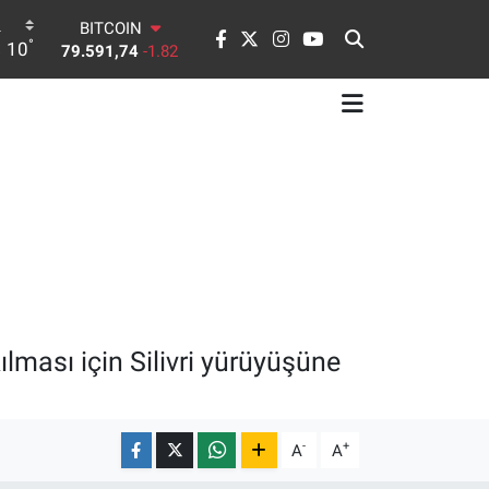
DOLAR
°
10
45,43620
0.02
EURO
53,38690
0.19
STERLİN
61,60380
0.18
G.ALTIN
6862,09000
0.19
BİST100
14.598,00
0
BITCOIN
79.591,74
-1.82
lması için Silivri yürüyüşüne
-
+
A
A