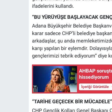
ifadelerini kullandı.
“BU YÜRÜYÜŞE BAŞLAYACAK GENÇ
Adana Büyükşehir Belediye Başkanve
karar sadece CHP’li belediye başkanl
arkadaşlar, şu anda memleketimizde
karşı yapılan bir eylemdir. Dolayısı
gençlerimizi tebrik ediyorum” diye k
AHBAP soruştu
hissediyorum
İçeriği Görüntüle
“TARİHE GEÇECEK BİR MÜCADELE”
CHP Gençlik Kolları Genel Başkanı 