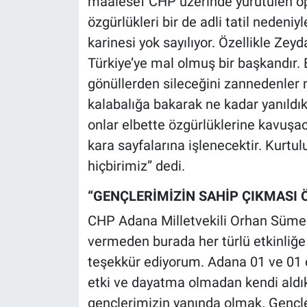
maalesef CHP üzerinde yürütülen op
Yerel Yaşam
özgürlükleri bir de adli tatil neden
karinesi yok sayılıyor. Özellikle Ze
Canlı Yayın
Türkiye’ye mal olmuş bir başkandır.
gönüllerden sileceğini zannedenler 
kalabalığa bakarak ne kadar yanıldıkl
onlar elbette özgürlüklerine kavuşa
kara sayfalarına işlenecektir. Kurtu
hiçbirimiz” dedi.
“GENÇLERİMİZİN SAHİP ÇIKMASI 
CHP Adana Milletvekili Orhan Sümer 
vermeden burada her türlü etkinliğ
teşekkür ediyorum. Adana 01 ve 01 o
etki ve dayatma olmadan kendi aldık
gençlerimizin yanında olmak. Gençl