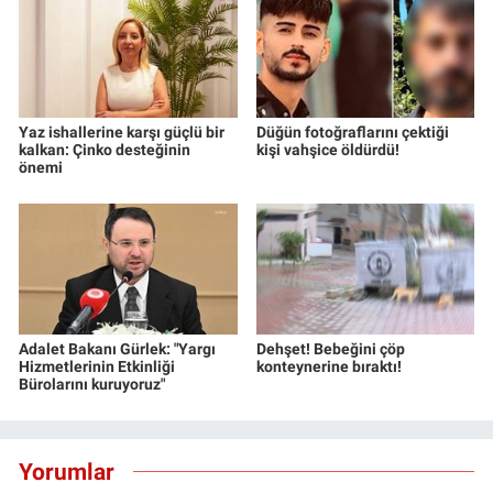
Yaz ishallerine karşı güçlü bir
Düğün fotoğraflarını çektiği
kalkan: Çinko desteğinin
kişi vahşice öldürdü!
önemi
Adalet Bakanı Gürlek: "Yargı
Dehşet! Bebeğini çöp
Hizmetlerinin Etkinliği
konteynerine bıraktı!
Bürolarını kuruyoruz"
Yorumlar