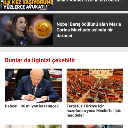
Özer anlattı!
Nobel Barış ödülünü alan Maria
Corina Machado aslında bir
darbeci
Bunlar da ilginizi çekebilir
Bahçeli: 86 milyon kazanacak
Terörsüz Türkiye için
hazırlanan yasa Meclis'te! İşte
maddeler