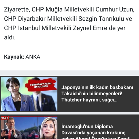
Ziyarette, CHP Muğla Milletvekili Cumhur Uzun,
CHP Diyarbakır Milletvekili Sezgin Tanrıkulu ve
CHP İstanbul Milletvekili Zeynel Emre de yer
aldı.
Kaynak:
ANKA
Japonya'nın ilk kadın başbakanı
Takaichi'nin bilinmeyenleri!
Thatcher hayranı, sağcı
muhafazakar
İmamoğlu'nun Diploma
Davası'nda yaşanan korkunç
anları Ahmet Özer'in kızı Seraf