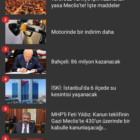
yasa Meclis'te! İşte maddeler
2
Motorinde bir indirim daha
3
Bahçeli: 86 milyon kazanacak
4
İSKİ: İstanbul'da 6 ilçede su
kesintisi yaşanacak
5
MHP’li Feti Yıldız: Kanun teklifinin
Gazi Meclis'te 430’un üzerinde bir
kabulle kanunlaşacağı
görülmektedir
6