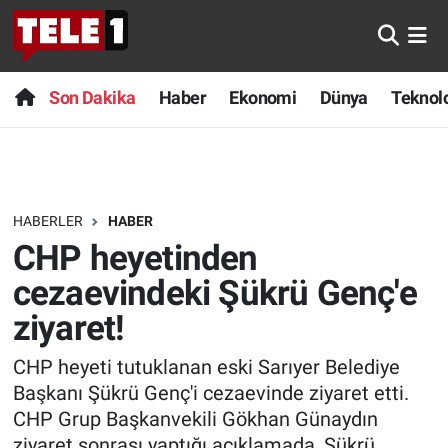
Anında Manşet
Son Dakika
Nöbetçi Eczaneler
Son Dakika
Haber
Ekonomi
Dünya
Teknolo
Başka Sohbetler
Haber
Hava Durumu
Belgesel
Ekonomi
Namaz Vakitleri
HABERLER
HABER
Bilim turu
Dünya
Trafik Durumu
CHP heyetinden
Bilim ve Teknoloji Evreni
Teknoloji
Süper Lig Puan Durumu ve Fikstür
cezaevindeki Şükrü Genç'e
ziyaret!
Doğa Konuşuyor
Sağlık
Tüm Manşetler
CHP heyeti tutuklanan eski Sarıyer Belediye
Dünya
Spor
Son Dakika Haberleri
Başkanı Şükrü Genç'i cezaevinde ziyaret etti.
CHP Grup Başkanvekili Gökhan Günaydın
Ege Saati
Yayın Akışı
Haber Arşivi
ziyaret sonrası yaptığı açıklamada, Şükrü