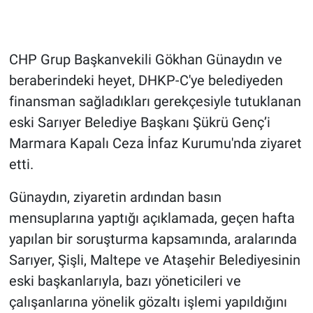
Gündem Özel
CHP Grup Başkanvekili Gökhan Günaydın ve
Günün görüntüsü
beraberindeki heyet, DHKP-C'ye belediyeden
finansman sağladıkları gerekçesiyle tutuklanan
Haber
eski Sarıyer Belediye Başkanı Şükrü Genç’i
İlan
Marmara Kapalı Ceza İnfaz Kurumu'nda ziyaret
etti.
Kimdir
Günaydın, ziyaretin ardından basın
Koronavirüs
mensuplarına yaptığı açıklamada, geçen hafta
yapılan bir soruşturma kapsamında, aralarında
Kültür Sanat
Sarıyer, Şişli, Maltepe ve Ataşehir Belediyesinin
eski başkanlarıyla, bazı yöneticileri ve
Ne demişti
çalışanlarına yönelik gözaltı işlemi yapıldığını