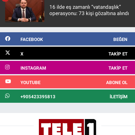
16 ilde eş zamanlı “vatandaşlık”
operasyonu: 73 kişi gözaltına alındı
FACEBOOK
BEĞEN
X
TAKIP ET
INSTAGRAM
TAKIP ET
YOUTUBE
ABONE OL
+905423395813
İLETIŞIM