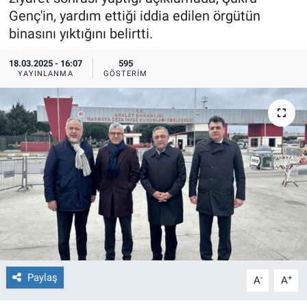
Genç'in, yardım ettiği iddia edilen örgütün
Ege'den Esintiler
İletişim
binasını yıktığını belirtti.
Eğitim
18.03.2025 - 16:07
595
YAYINLANMA
GÖSTERIM
Eğlence
Ekonomi
Forum
Gerçeğin İzinde
Gün Başlıyor
Gün Bitiyor
Paylaş
-
+
A
A
Gün Ortası