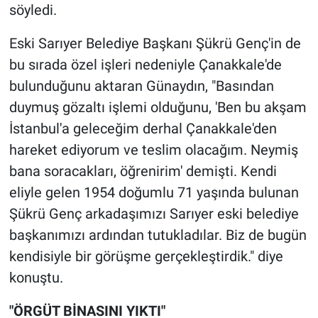
Nedir
söyledi.
Popüler
Eski Sarıyer Belediye Başkanı Şükrü Genç'in de
bu sırada özel işleri nedeniyle Çanakkale'de
Programlar
bulunduğunu aktaran Günaydın, "Basından
duymuş gözaltı işlemi olduğunu, 'Ben bu akşam
Sağlık
İstanbul'a geleceğim derhal Çanakkale'den
hareket ediyorum ve teslim olacağım. Neymiş
Spor
bana soracakları, öğrenirim' demişti. Kendi
Teknoloji
eliyle gelen 1954 doğumlu 71 yaşında bulunan
Şükrü Genç arkadaşımızı Sarıyer eski belediye
Türkiye'nin Geleceği
başkanımızı ardından tutukladılar. Biz de bugün
kendisiyle bir görüşme gerçekleştirdik." diye
Türkiye'nin Gündemi
konuştu.
Yerel Gündem
"ÖRGÜT BİNASINI YIKTI"