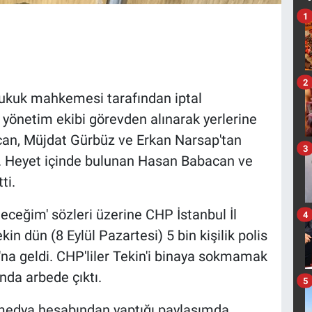
1
2
 hukuk mahkemesi tarafından iptal
 yönetim ekibi görevden alınarak yerlerine
can, Müjdat Gürbüz ve Erkan Narsap'tan
3
dı. Heyet içinde bulunan Hasan Babacan ve
ti.
eleceğim' sözleri üzerine CHP İstanbul İl
4
kin dün (8 Eylül Pazartesi) 5 bin kişilik polis
'na geldi. CHP'liler Tekin'i binaya sokmamak
ında arbede çıktı.
5
medya hesabından yaptığı paylaşımda