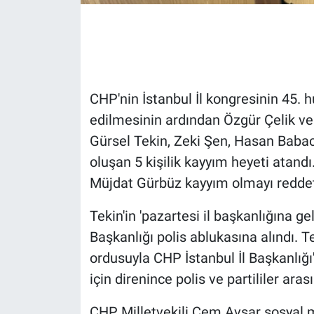
Gündem Özel
Günün görüntüsü
CHP'nin İstanbul İl kongresinin 45.
Haber
edilmesinin ardından Özgür Çelik ve
Gürsel Tekin, Zeki Şen, Hasan Baba
İlan
oluşan 5 kişilik kayyım heyeti atan
Kimdir
Müjdat Gürbüz kayyım olmayı reddet
Koronavirüs
Tekin'in 'pazartesi il başkanlığına g
Başkanlığı polis ablukasına alındı. Te
Kültür Sanat
ordusuyla CHP İstanbul İl Başkanlığı
için direnince polis ve partililer aras
Ne demişti
CHP Milletvekili Cem Avşar sosyal 