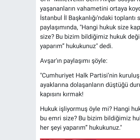
Nedir
yaşananların vahametini ortaya koyd
İstanbul İl Başkanlığı'ndaki toplantı
Popüler
paylaşımında, "Hangi hukuk size kap
Programlar
size? Bu bizim bildiğimiz hukuk değil
yaparım” hukukunuz" dedi.
Sağlık
Avşar'ın paylaşımı şöyle:
Spor
"Cumhuriyet Halk Partisi’nin kurulu
Teknoloji
ayaklarına dolaşanların düştüğü duru
kapısını kırmak!
Türkiye'nin Geleceği
Hukuk işliyormuş öyle mi? Hangi huk
Türkiye'nin Gündemi
bu emri size? Bu bizim bildiğimiz huk
her şeyi yaparım” hukukunuz."
Yerel Gündem