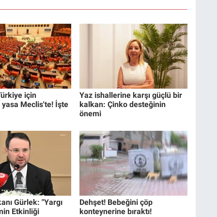
ürkiye için
Yaz ishallerine karşı güçlü bir
 yasa Meclis'te! İşte
kalkan: Çinko desteğinin
önemi
anı Gürlek: "Yargı
Dehşet! Bebeğini çöp
in Etkinliği
konteynerine bıraktı!