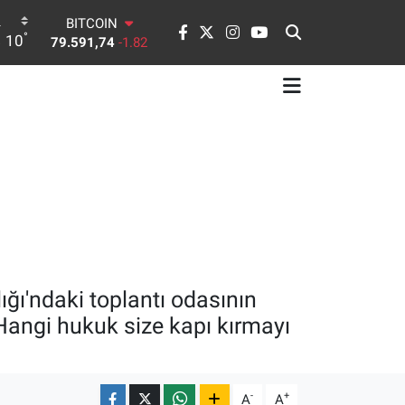
79.591,74
-1.82
DOLAR
°
10
45,43620
0.02
EURO
53,38690
0.19
STERLİN
61,60380
0.18
G.ALTIN
6862,09000
0.19
BİST100
14.598,00
0
ğı'ndaki toplantı odasının
 "Hangi hukuk size kapı kırmayı
-
+
A
A