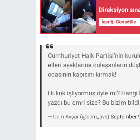
Yerel Yaşam
Direksiyon sın
Canlı Yayın
İçeriği Görüntüle
Cumhuriyet Halk Partisi’nin kur
elleri ayaklarına dolaşanların düş
odasının kapısını kırmak!
Hukuk işliyormuş öyle mi? Hangi 
yazdı bu emri size? Bu bizim bil
— Cem Avşar (@cem_avs)
September 9