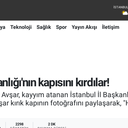
ya
Teknoloji
Sağlık
Spor
Yayın Akışı
İletişim
lığı'nın kapısını kırdılar!
Avşar, kayyım atanan İstanbul İl Başkanlı
Avşar kırık kapının fotoğrafını paylaşarak,
2298
2 DK