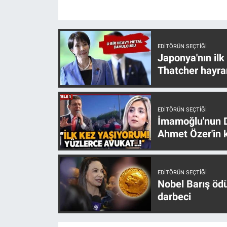
EDITÖRÜN SEÇTIĞI
Japonya'nın ilk
Thatcher hayra
EDITÖRÜN SEÇTIĞI
İmamoğlu'nun D
Ahmet Özer'in k
EDITÖRÜN SEÇTIĞI
Nobel Barış öd
darbeci