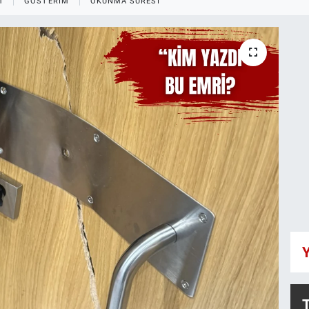
M
GÖSTERIM
OKUNMA SÜRESI
Y