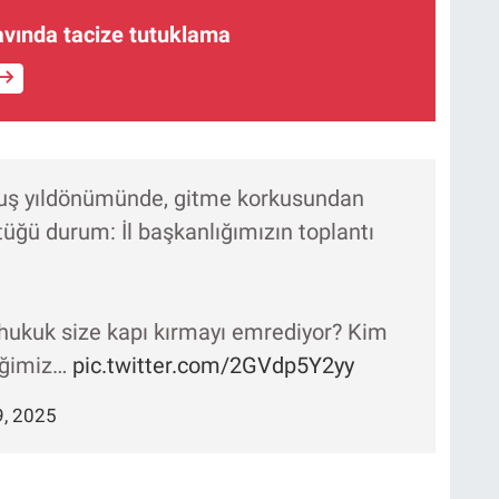
avında tacize tutuklama
uluş yıldönümünde, gitme korkusundan
tüğü durum: İl başkanlığımızın toplantı
hukuk size kapı kırmayı emrediyor? Kim
diğimiz…
pic.twitter.com/2GVdp5Y2yy
, 2025