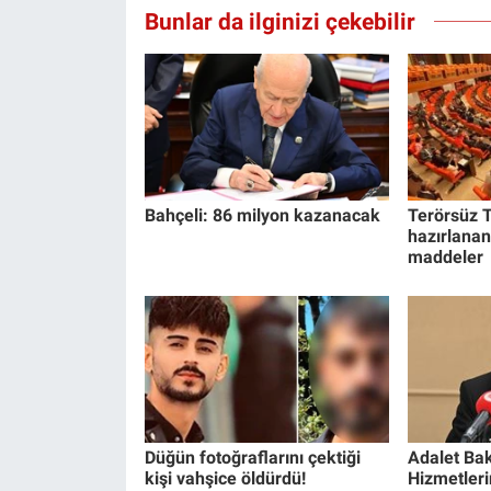
Bunlar da ilginizi çekebilir
Bahçeli: 86 milyon kazanacak
Terörsüz T
hazırlanan
maddeler
Düğün fotoğraflarını çektiği
Adalet Bak
kişi vahşice öldürdü!
Hizmetlerin