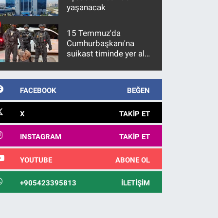
yaşanacak
15 Temmuz'da
Cumhurbaşkanı'na
suikast timinde yer alan
firari FETÖ hükümlüsü
10 yıl sonra yakalandı
FACEBOOK
BEĞEN
X
TAKIP ET
INSTAGRAM
TAKIP ET
YOUTUBE
ABONE OL
+905423395813
İLETIŞIM