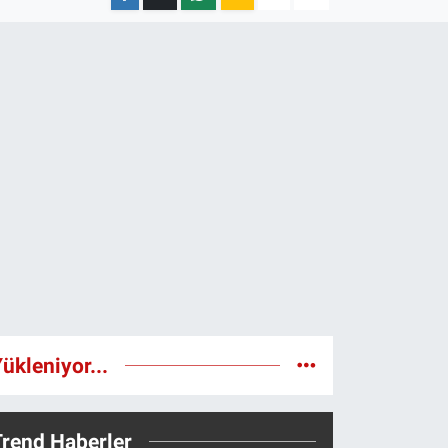
ükleniyor...
Trend Haberler