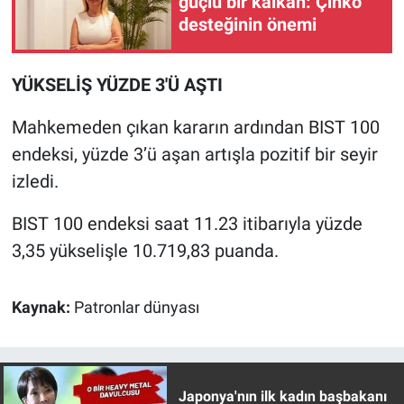
güçlü bir kalkan: Çinko
Nedir
desteğinin önemi
Popüler
YÜKSELİŞ YÜZDE 3'Ü AŞTI
Programlar
Mahkemeden çıkan kararın ardından BIST 100
Sağlık
endeksi, yüzde 3’ü aşan artışla pozitif bir seyir
izledi.
Spor
BIST 100 endeksi saat 11.23 itibarıyla yüzde
Teknoloji
3,35 yükselişle 10.719,83 puanda.
Türkiye'nin Geleceği
Kaynak:
Patronlar dünyası
Türkiye'nin Gündemi
Yerel Gündem
Japonya'nın ilk kadın başbakanı