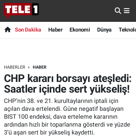
Anında Manşet
Son Dakika
Nöbetçi Eczaneler
Son Dakika
Haber
Ekonomi
Dünya
Teknolo
Başka Sohbetler
Haber
Hava Durumu
Belgesel
Ekonomi
Namaz Vakitleri
HABERLER
HABER
Bilim turu
Dünya
Trafik Durumu
CHP kararı borsayı ateşledi:
Bilim ve Teknoloji Evreni
Teknoloji
Süper Lig Puan Durumu ve Fikstür
Saatler içinde sert yükseliş!
CHP’nin 38. ve 21. kurultaylarının iptali için
Doğa Konuşuyor
Sağlık
Tüm Manşetler
açılan dava ertelendi. Güne negatif başlayan
Dünya
Spor
Son Dakika Haberleri
BIST 100 endeksi, dava erteleme kararının
ardından hızlı bir toparlanma gösterdi ve yüzde
Ege Saati
Yayın Akışı
Haber Arşivi
3’ü aşan sert bir yükseliş kaydetti.