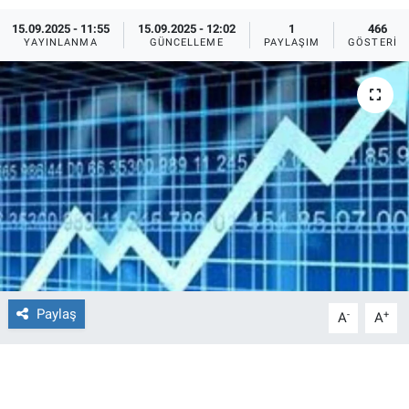
15.09.2025 - 11:55
15.09.2025 - 12:02
1
466
Ege'den Esintiler
İletişim
YAYINLANMA
GÜNCELLEME
PAYLAŞIM
GÖSTERIM
Eğitim
Eğlence
Ekonomi
Forum
Gerçeğin İzinde
Gün Başlıyor
Paylaş
-
+
A
A
Gün Bitiyor
Gün Ortası