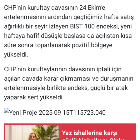
CHP'nin kurultay davasının 24 Ekim'e
Gündem Özel
ertelenmesinin ardından geçtiğimiz hafta satış
ağırlıklı bir seyir izleyen BIST 100 endeksi, yeni
Günün görüntüsü
haftaya hafif düşüşle başlasa da açılıştan kısa
süre sonra toparlanarak pozitif bölgeye
Haber
yükseldi.
İlan
CHP'nin kurultaylarının davasının iptali için
açılan davada karar çıkmaması ve duruşmanın
Kimdir
ertelenmesiyle birlikte endeks, güçlü bir atak
Koronavirüs
yaparak sert yükseldi.
Kültür Sanat
Ne demişti
Yaz ishallerine karşı