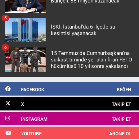
Bahçeli: 86 milyon kazanacak
5
İSKİ: İstanbul'da 6 ilçede su
kesintisi yaşanacak
6
15 Temmuz'da Cumhurbaşkanı'na
suikast timinde yer alan firari FETÖ
hükümlüsü 10 yıl sonra yakalandı
FACEBOOK
BEĞEN
X
TAKIP ET
INSTAGRAM
TAKIP ET
YOUTUBE
ABONE OL