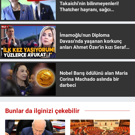
Takaichi'nin bilinmeyenleri!
Yerel Yaşam
Thatcher hayranı, sağcı
muhafazakar
Canlı Yayın
İmamoğlu'nun Diploma
Davası'nda yaşanan korkunç
anları Ahmet Özer'in kızı Seraf
Özer anlattı!
Nobel Barış ödülünü alan Maria
Corina Machado aslında bir
darbeci
Bunlar da ilginizi çekebilir