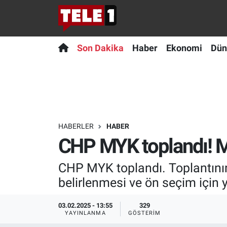
Anında Manşet
Son Dakika
Nöbetçi Eczaneler
Son Dakika
Haber
Ekonomi
Dün
Başka Sohbetler
Haber
Hava Durumu
Belgesel
Ekonomi
Namaz Vakitleri
Bilim turu
Dünya
Trafik Durumu
HABERLER
HABER
CHP MYK toplandı! Ma
Bilim ve Teknoloji Evreni
Teknoloji
Süper Lig Puan Durumu ve Fikstür
CHP MYK toplandı. Toplantını
Doğa Konuşuyor
Sağlık
Tüm Manşetler
belirlenmesi ve ön seçim için yö
Dünya
Spor
Son Dakika Haberleri
03.02.2025 - 13:55
329
YAYINLANMA
GÖSTERIM
Ege Saati
Yayın Akışı
Haber Arşivi