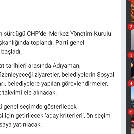
2
ın sürdüğü CHP’de, Merkez Yönetim Kurulu
anlığında toplandı. Parti genel
 başladı.
3
bat tarihleri arasında Adıyaman,
enleyeceği ziyaretler, belediyelerin Sosyal
ı, belediyelere yapılan görevlendirmeler,
4
ik takvimi ele alınacak.
aki genel seçimde gösterilecek
5
çin getirilecek ‘aday kriterleri’, ön seçim
saya yatırılacak.