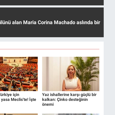
ülünü alan Maria Corina Machado aslında bir
ürkiye için
Yaz ishallerine karşı güçlü bir
 yasa Meclis'te! İşte
kalkan: Çinko desteğinin
önemi