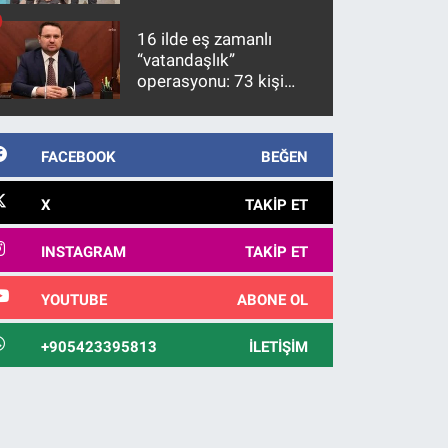
firari FETÖ hükümlüsü
10 yıl sonra yakalandı
16 ilde eş zamanlı
“vatandaşlık”
operasyonu: 73 kişi
gözaltına alındı
FACEBOOK
BEĞEN
X
TAKIP ET
INSTAGRAM
TAKIP ET
YOUTUBE
ABONE OL
+905423395813
İLETIŞIM