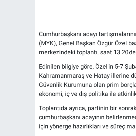
Gündem Özel
Günün görüntüsü
Cumhurbaşkanı adayı tartışmaların
(MYK), Genel Başkan Özgür Özel başk
Haber
merkezindeki toplantı, saat 13.20'de
İlan
Edinilen bilgiye göre, Özel'in 5-7 Şu
Kahramanmaraş ve Hatay illerine düz
Kimdir
Güvenlik Kurumuna olan prim borçlar
Koronavirüs
ekonomi, iç ve dış politika ile etkinl
Kültür Sanat
Toplantıda ayrıca, partinin bir sonr
cumhurbaşkanı adayının belirlenmesi i
Ne demişti
için yönerge hazırlıkları ve süreç ma