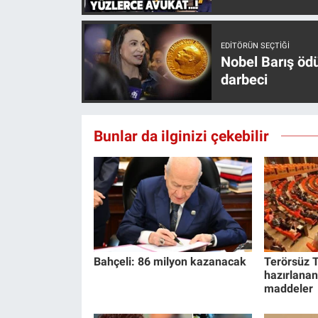
Yerel Yaşam
EDITÖRÜN SEÇTIĞI
Canlı Yayın
Nobel Barış öd
darbeci
Bunlar da ilginizi çekebilir
Bahçeli: 86 milyon kazanacak
Terörsüz T
hazırlanan
maddeler