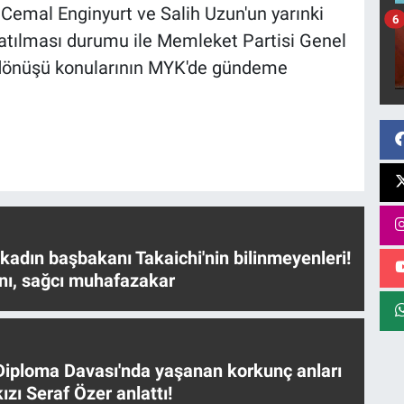
 Cemal Enginyurt ve Salih Uzun'un yarınki
6
tılması durumu ile Memleket Partisi Genel
 dönüşü konularının MYK'de gündeme
 kadın başbakanı Takaichi'nin bilinmeyenleri!
nı, sağcı muhafazakar
iploma Davası'nda yaşanan korkunç anları
ızı Seraf Özer anlattı!