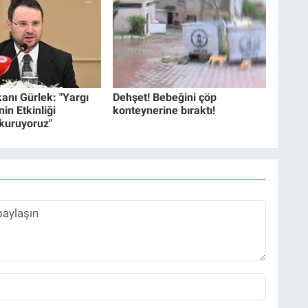
anı Gürlek: "Yargı
Dehşet! Bebeğini çöp
in Etkinliği
konteynerine bıraktı!
 kuruyoruz"