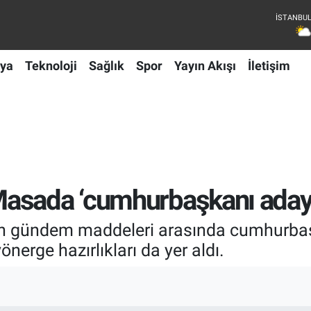
ya
Teknoloji
Sağlık
Spor
Yayın Akışı
İletişim
sada ‘cumhurbaşkanı adayı k
n gündem maddeleri arasında cumhurbaşka
nerge hazırlıkları da yer aldı.