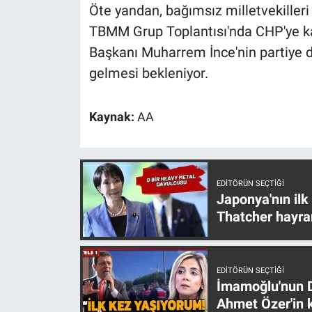
Nedir
Öte yandan, bağımsız milletvekilleri
TBMM Grup Toplantısı'nda CHP'ye ka
Popüler
Başkanı Muharrem İnce'nin partiye
gelmesi bekleniyor.
Programlar
Sağlık
Kaynak:
AA
Spor
Teknoloji
EDITÖRÜN SEÇTIĞI
Japonya'nın ilk
Thatcher hayra
Türkiye'nin Geleceği
Türkiye'nin Gündemi
EDITÖRÜN SEÇTIĞI
İmamoğlu'nun D
Yerel Gündem
Ahmet Özer'in k