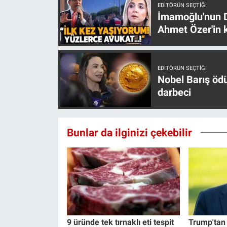
EDITÖRÜN SEÇTIĞI
İmamoğlu'nun D
Ahmet Özer'in k
EDITÖRÜN SEÇTIĞI
Nobel Barış öd
darbeci
Bunlar da ilginizi çekebilir
9 üründe tek tırnaklı eti tespit
Trump'tan İ