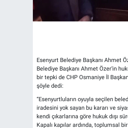
Gündem Özel
Günün görüntüsü
Haber
İlan
Esenyurt Belediye Başkanı Ahmet Özer
Belediye Başkanı Ahmet Özer'in huk
Kimdir
bir tepki de CHP Osmaniye İl Başkanl
şöyle dedi:
Koronavirüs
“Esenyurtluların oyuyla seçilen bele
Kültür Sanat
iradesini yok sayan bu kararı ve siyas
Ne demişti
kendi çıkarlarına göre hukuk dışı sü
Kapalı kapılar ardında, toplumsal bi