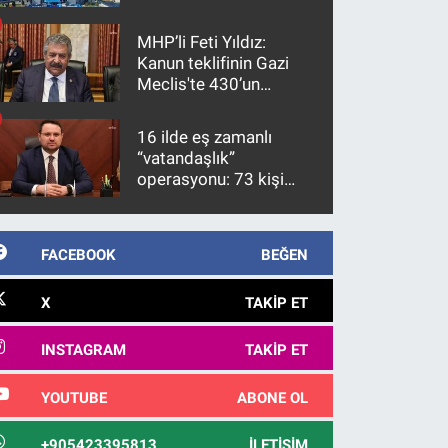
MHP’li Feti Yıldız:
Kanun teklifinin Gazi
Meclis'te 430’un
üzerinde bir kabulle
kanunlaşacağı
16 ilde eş zamanlı
görülmektedir
“vatandaşlık”
operasyonu: 73 kişi
gözaltına alındı
FACEBOOK
BEĞEN
X
TAKIP ET
INSTAGRAM
TAKIP ET
YOUTUBE
ABONE OL
+905423395813
İLETIŞIM