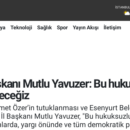
ya
Teknoloji
Sağlık
Spor
Yayın Akışı
İletişim
kanı Mutlu Yavuzer: Bu huk
eceğiz
met Özer’in tutuklanması ve Esenyurt Be
l Başkanı Mutlu Yavuzer, "Bu hukuksuzlu
larda, yargı önünde ve tüm demokratik p