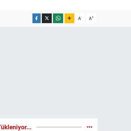
-
+
A
A
ükleniyor...