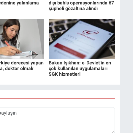
edenine yalanlama
dışı bahis operasyonlarında 67
şüpheli gözaltına alındı
rkiye derecesi yapan
Bakan Işıkhan: e-Devlet'in en
a, doktor olmak
çok kullanılan uygulamaları
SGK hizmetleri