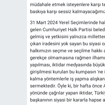
Nedir
müdahale etmek isteyenlere karşı t
baskıya karşı sessiz kalmayacağım
Popüler
31 Mart 2024 Yerel Seçimlerinde hal
Programlar
gelen Cumhuriyet Halk Partisi beled
gelmiş ve yetkisini yalnızca millett
Sağlık
çıkan iradesini yok sayan bu siyasi 
Spor
halkımızın seçme ve seçilme hakkı ay
gerekçe olmamasına rağmen ilhamı 
Teknoloji
yapılması, iktidar medyasında büy
girişilmesi kurulan bu kumpasın 'ne
Türkiye'nin Geleceği
kalma yöntemlerle iş yapma alışkan
sermektedir. Öyle ki, bir hafta önce
Türkiye'nin Gündemi
yönünde çağrılar yapan iktidar, Türki
Yerel Gündem
başkanının siyasi bir kararla hapse 