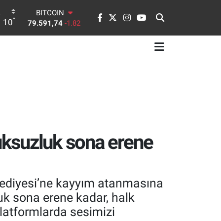
BITCOIN
°
10
79.591,74
-1.82
DOLAR
45,43620
0.02
EURO
53,38690
0.19
STERLİN
61,60380
0.18
G.ALTIN
6862,09000
0.19
BİST100
14.598,00
0
uksuzluk sona erene
lediyesi’ne kayyım atanmasına
k sona erene kadar, halk
latformlarda sesimizi