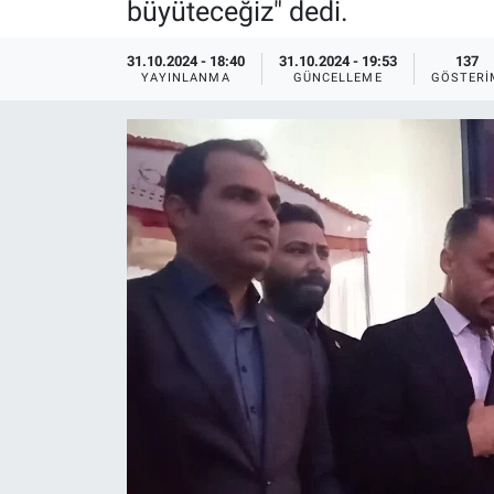
büyüteceğiz" dedi.
Ege'den Esintiler
İletişim
31.10.2024 - 18:40
31.10.2024 - 19:53
137
YAYINLANMA
GÜNCELLEME
GÖSTERI
Eğitim
Eğlence
Ekonomi
Forum
Gerçeğin İzinde
Gün Başlıyor
Gün Bitiyor
Gün Ortası