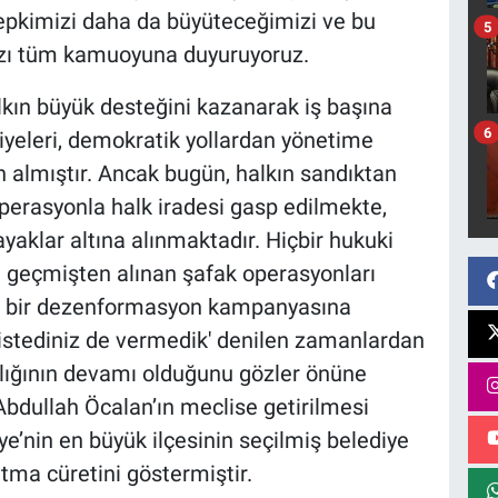
epkimizi daha da büyüteceğimizi ve bu
5
ızı tüm kamuoyuna duyuruyoruz.
kın büyük desteğini kazanarak iş başına
6
iyeleri, demokratik yollardan yönetime
en almıştır. Ancak bugün, halkın sandıktan
operasyonla halk iradesi gasp edilmekte,
aklar altına alınmaktadır. Hiçbir hukuki
geçmişten alınan şafak operasyonları
ük bir dezenformasyon kampanyasına
 istediniz de vermedik' denilen zamanlardan
lığının devamı olduğunu gözler önüne
 Abdullah Öcalan’ın meclise getirilmesi
ye’nin en büyük ilçesinin seçilmiş belediye
atma cüretini göstermiştir.