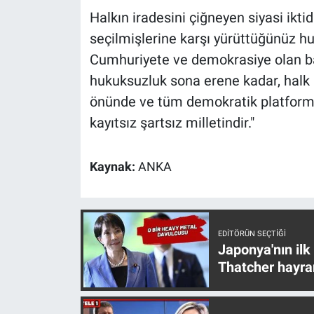
Yerel Yaşam
Halkın iradesini çiğneyen siyasi ikti
seçilmişlerine karşı yürüttüğünüz hu
Canlı Yayın
Cumhuriyete ve demokrasiye olan ba
hukuksuzluk sona erene kadar, halk 
önünde ve tüm demokratik platform
kayıtsız şartsız milletindir."
Kaynak:
ANKA
EDITÖRÜN SEÇTIĞI
Japonya'nın ilk
Thatcher hayra