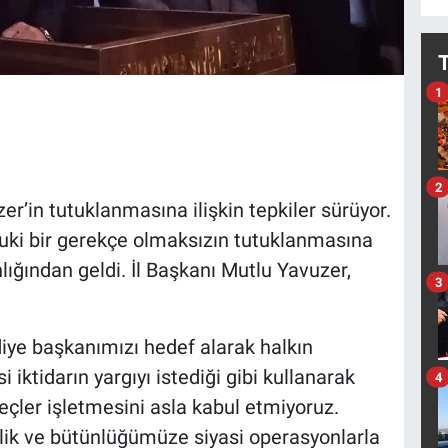
1
2
’in tutuklanmasına ilişkin tepkiler sürüyor.
uki bir gerekçe olmaksızın tutuklanmasına
ığından geldi. İl Başkanı Mutlu Yavuzer,
3
diye başkanımızı hedef alarak halkın
i iktidarın yargıyı istediği gibi kullanarak
4
reçler işletmesini asla kabul etmiyoruz.
rlik ve bütünlüğümüze siyasi operasyonlarla