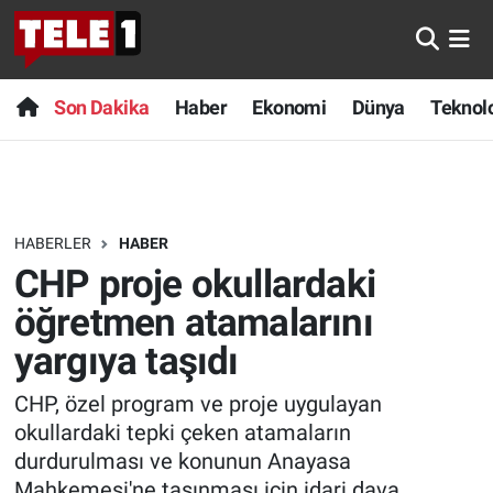
Anında Manşet
Son Dakika
Nöbetçi Eczaneler
Son Dakika
Haber
Ekonomi
Dünya
Teknolo
Başka Sohbetler
Haber
Hava Durumu
Belgesel
Ekonomi
Namaz Vakitleri
HABERLER
HABER
Bilim turu
Dünya
Trafik Durumu
CHP proje okullardaki
Bilim ve Teknoloji Evreni
Teknoloji
Süper Lig Puan Durumu ve Fikstür
öğretmen atamalarını
yargıya taşıdı
Doğa Konuşuyor
Sağlık
Tüm Manşetler
CHP, özel program ve proje uygulayan
Dünya
Spor
Son Dakika Haberleri
okullardaki tepki çeken atamaların
durdurulması ve konunun Anayasa
Ege Saati
Yayın Akışı
Haber Arşivi
Mahkemesi'ne taşınması için idari dava