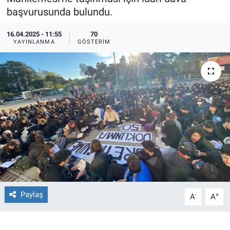
başvurusunda bulundu.
Ege'den Esintiler
İletişim
16.04.2025 - 11:55
70
YAYINLANMA
GÖSTERIM
Eğitim
Eğlence
Ekonomi
Forum
Gerçeğin İzinde
Gün Başlıyor
Paylaş
-
+
A
A
Gün Bitiyor
Gün Ortası