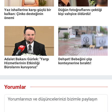
Yaz ishallerine karşı güçlü bir
Düğün fotoğraflarını çektiği
kalkan: Çinko desteğinin
kişi vahşice öldürdü!
önemi
Adalet Bakanı Gürlek: "Yargı
Dehşet! Bebeğini çöp
Hizmetlerinin Etkinliği
konteynerine bıraktı!
Bürolarını kuruyoruz"
Yorumlar