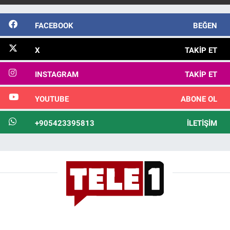
FACEBOOK
BEĞEN
X
TAKIP ET
INSTAGRAM
TAKIP ET
YOUTUBE
ABONE OL
+905423395813
İLETIŞIM