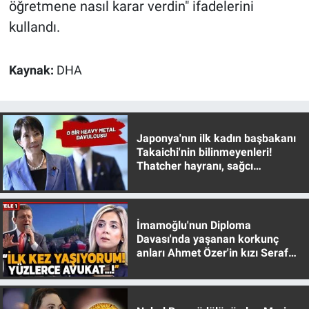
öğretmene nasıl karar verdin" ifadelerini
kullandı.
Kaynak:
DHA
Japonya'nın ilk kadın başbakanı
Takaichi'nin bilinmeyenleri!
Thatcher hayranı, sağcı
muhafazakar
İmamoğlu'nun Diploma
Davası'nda yaşanan korkunç
anları Ahmet Özer'in kızı Seraf
Özer anlattı!