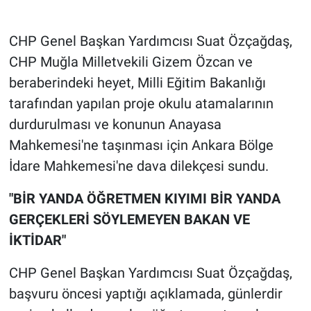
Gündem Özel
CHP Genel Başkan Yardımcısı Suat Özçağdaş,
CHP Muğla Milletvekili Gizem Özcan ve
Günün görüntüsü
beraberindeki heyet, Milli Eğitim Bakanlığı
tarafından yapılan proje okulu atamalarının
Haber
durdurulması ve konunun Anayasa
İlan
Mahkemesi'ne taşınması için Ankara Bölge
İdare Mahkemesi'ne dava dilekçesi sundu.
Kimdir
"BİR YANDA ÖĞRETMEN KIYIMI BİR YANDA
Koronavirüs
GERÇEKLERİ SÖYLEMEYEN BAKAN VE
İKTİDAR"
Kültür Sanat
CHP Genel Başkan Yardımcısı Suat Özçağdaş,
Ne demişti
başvuru öncesi yaptığı açıklamada, günlerdir