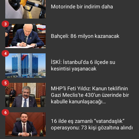
Motorinde bir indirim daha
3
Bahçeli: 86 milyon kazanacak
4
İSKİ: İstanbul'da 6 ilçede su
kesintisi yaşanacak
5
MHP’li Feti Yıldız: Kanun teklifinin
Gazi Meclis'te 430’un üzerinde bir
kabulle kanunlaşacağı
görülmektedir
6
16 ilde eş zamanlı “vatandaşlık”
operasyonu: 73 kişi gözaltına alındı