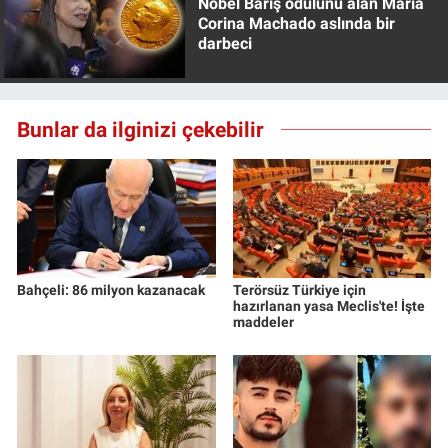
Nobel Barış ödülünü alan Maria
Corina Machado aslında bir
darbeci
Bunlar da ilginizi çekebilir
Bahçeli: 86 milyon kazanacak
Terörsüz Türkiye için
hazırlanan yasa Meclis'te! İşte
maddeler