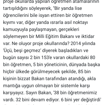
proje okullarda yapılan öğretmen atamalarının
Nedir
tartışıldığını söyleyerek, "Bir yanda lise
Popüler
öğrencilerini bile isyan ettiren bir öğretmen
kıyımı var, diğer yanda ısrarla asıl noktayı
Programlar
kamuoyuyla paylaşmayan, gerçekleri
söylemeyen bir Milli Eğitim Bakanı ve iktidar
Sağlık
var. Ne oluyor proje okullarında? 2014 yılında
Spor
'Üçü, beşi geçmez' diyerek başladıkları ve
bugün sayısı 2 bin 153'e varan okullardaki 80
Teknoloji
bin öğretmen, 5 bin yöneticinin, dünyada başka
hiçbir ülkede görülmeyecek şekilde, 85 bin
Türkiye'nin Geleceği
kişinin bizzat Bakan tarafından atandığı, akla
mantığa uygun olmayan bir sistemle karşı
Türkiye'nin Gündemi
karşıyayız. Sayın Bakan, '38 bin öğretmenimiz
Yerel Gündem
vardı. 32 bini devam ediyor. 6 bini yer değiştirdi'